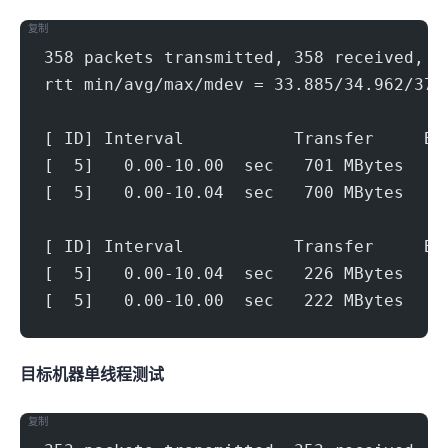
复制
358 packets transmitted, 358 received, 0
rtt min/avg/max/mdev = 33.885/34.962/37.
[ ID] Interval           Transfer     Bi
[  5]   0.00-10.00  sec   701 MBytes   5
[  5]   0.00-10.04  sec   700 MBytes   5
[ ID] Interval           Transfer     Bi
[  5]   0.00-10.04  sec   226 MBytes   1
[  5]   0.00-10.00  sec   222 MBytes   1
目标机器 IPERF3单线程测试
复制