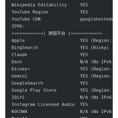
Wikipedia Editability     YES
YouTube Region            YES
YouTube CDN               googlehostedat
IPV6:
============[ 跨国平台 ]============
Apple                     YES (Region: U
BingSearch                YES (Risky) (R
Claude                    YES
Dazn                      N/A (No IPv6 S
Disney+                   YES (Region: U
Gemini                    YES (Region: U
GoogleSearch              YES
Google Play Store         YES (Region: U
IQiYi                     N/A (No IPv6 S
Instagram Licensed Audio  YES
KOCOWA                    N/A (No IPv6 S