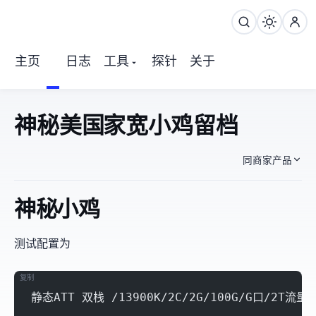
主页
日志
工具
探针
关于
神秘美国AT&T家宽小鸡留档
同商家产品
神秘AT&T小鸡
测试配置为
复制
静态ATT 双栈 /13900K/2C/2G/100G/G口/2T流