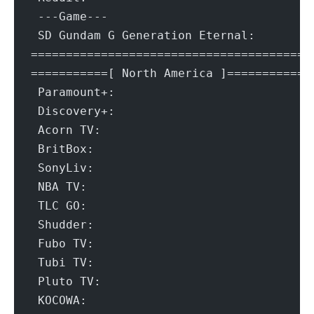
 ---Game---
 SD G
=======================================
===========[ North America ]===========
 A
 B
 N
 S
 T
 P
 K