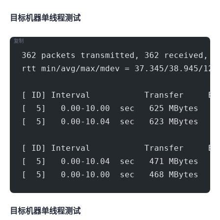
目标机器 IPERF3单线程测试
复制
362 packets transmitted, 362 received, 0
rtt min/avg/max/mdev = 37.345/38.945/128
[ ID] Interval           Transfer     Bi
[  5]   0.00-10.00  sec   625 MBytes   5
[  5]   0.00-10.04  sec   623 MBytes   5
[ ID] Interval           Transfer     Bi
[  5]   0.00-10.04  sec   471 MBytes   3
[  5]   0.00-10.00  sec   468 MBytes   3
目标机器 IPERF3单线程测试