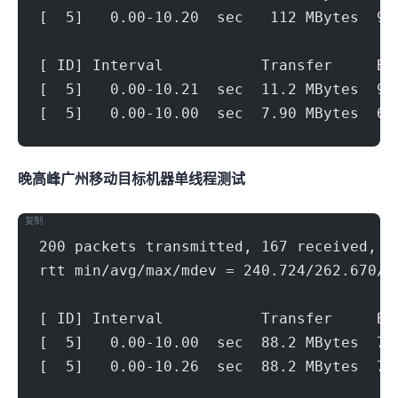
[  5]   0.00-10.20  sec   112 MBytes  91
[ ID] Interval           Transfer     Bi
[  5]   0.00-10.21  sec  11.2 MBytes  9.
[  5]   0.00-10.00  sec  7.90 MBytes  6.
晚高峰广州移动(500Mbps)
目标机器 IPERF3单线程测试
复制
200 packets transmitted, 167 received, 1
rtt min/avg/max/mdev = 240.724/262.670/2
[ ID] Interval           Transfer     Bi
[  5]   0.00-10.00  sec  88.2 MBytes  74
[  5]   0.00-10.26  sec  88.2 MBytes  72