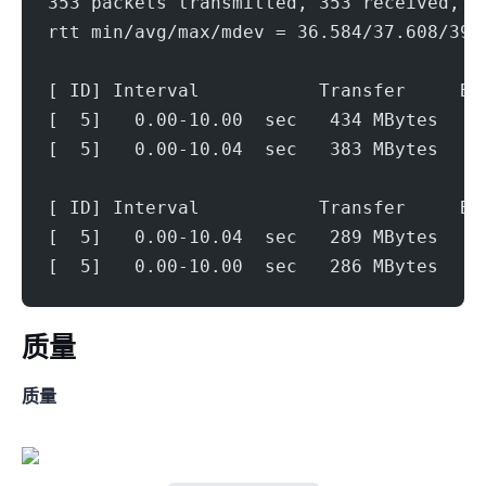
353 packets transmitted, 353 received, 0
rtt min/avg/max/mdev = 36.584/37.608/39.
[ ID] Interval           Transfer     Bi
[  5]   0.00-10.00  sec   434 MBytes   3
[  5]   0.00-10.04  sec   383 MBytes   3
[ ID] Interval           Transfer     Bi
[  5]   0.00-10.04  sec   289 MBytes   2
[  5]   0.00-10.00  sec   286 MBytes   2
ip质量
IPV4质量