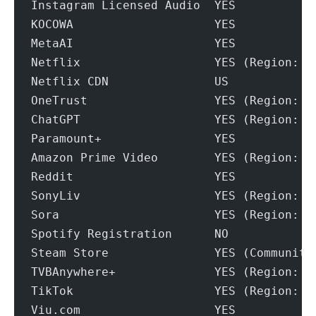
Instagram Licensed Audio  YES
KOCOWA                    YES
MetaAI                    YES
Netflix                   YES (Region: U
Netflix CDN               US
OneTrust                  YES (Region: U
ChatGPT                   YES (Region: U
Paramount+                YES
Amazon Prime Video        YES (Region: U
Reddit                    YES
SonyLiv                   YES (Region: I
Sora                      YES (Region: U
Spotify Registration      NO
Steam Store               YES (Community
TVBAnywhere+              YES (Region: U
TikTok                    YES (Region: U
Viu.com                   YES