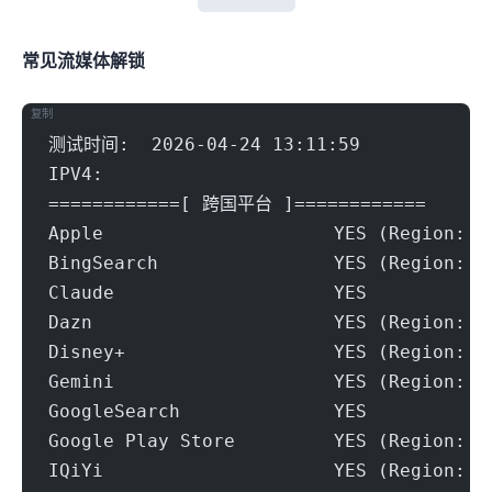
常见流媒体解锁
复制
测试时间:  2026-04-24 13:11:59
IPV4:
============[ 跨国平台 ]============
Apple                     YES (Region: U
BingSearch                YES (Region: U
Claude                    YES
Dazn                      YES (Region: U
Disney+                   YES (Region: U
Gemini                    YES (Region: U
GoogleSearch              YES
Google Play Store         YES (Region: U
IQiYi                     YES (Region: U