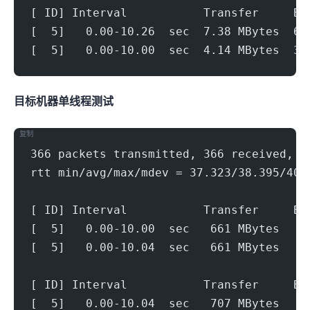
[ ID] Interval           Transfer     Bi
[  5]   0.00-10.26  sec  7.38 MBytes  6.
[  5]   0.00-10.00  sec  4.14 MBytes  3.
目标机器 IPERF3单线程测试
复制
366 packets transmitted, 366 received, 0
rtt min/avg/max/mdev = 37.323/38.395/40.
[ ID] Interval           Transfer     Bi
[  5]   0.00-10.00  sec   661 MBytes   5
[  5]   0.00-10.04  sec   661 MBytes   5
[ ID] Interval           Transfer     Bi
[  5]   0.00-10.04  sec   707 MBytes   5