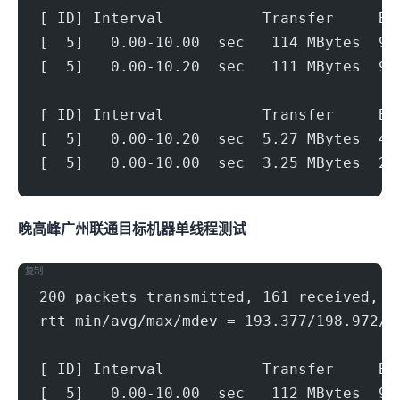
[ ID] Interval           Transfer     Bi
[  5]   0.00-10.00  sec   114 MBytes  95
[  5]   0.00-10.20  sec   111 MBytes  90
[ ID] Interval           Transfer     Bi
[  5]   0.00-10.20  sec  5.27 MBytes  4.
[  5]   0.00-10.00  sec  3.25 MBytes  2.
晚高峰广州联通(500Mbps)
目标机器 IPERF3单线程测试
复制
200 packets transmitted, 161 received, 1
rtt min/avg/max/mdev = 193.377/198.972/2
[ ID] Interval           Transfer     Bi
[  5]   0.00-10.00  sec   112 MBytes  93