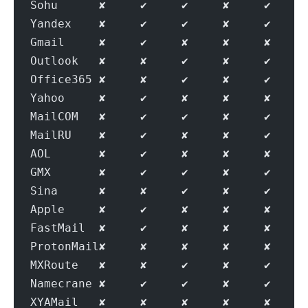
Sohu      ✘     ✔     ✔     ✘     ✔     
Yandex    ✘     ✔     ✔     ✘     ✔     
Gmail     ✘     ✔     ✘     ✘     ✘     
Outlook   ✘     ✘     ✔     ✘     ✔     
Office365 ✘     ✘     ✔     ✘     ✔     
Yahoo     ✘     ✔     ✘     ✘     ✘     
MailCOM   ✘     ✔     ✔     ✘     ✔     
MailRU    ✘     ✔     ✘     ✘     ✔     
AOL       ✘     ✔     ✘     ✘     ✘     
GMX       ✘     ✔     ✔     ✘     ✔     
Sina      ✘     ✘     ✔     ✘     ✔     
Apple     ✘     ✔     ✘     ✘     ✘     
FastMail  ✘     ✔     ✘     ✘     ✘     
ProtonMail✘     ✘     ✘     ✘     ✘     
MXRoute   ✘     ✘     ✔     ✘     ✔     
Namecrane ✘     ✔     ✔     ✘     ✔     
XYAMail   ✘     ✘     ✘     ✘     ✘     