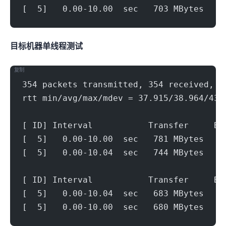
[  5]   0.00-10.00  sec   703 MBytes   5
目标机器 IPERF3单线程测试
复制
354 packets transmitted, 354 received, 0
rtt min/avg/max/mdev = 37.915/38.964/43.
[ ID] Interval           Transfer     Bi
[  5]   0.00-10.00  sec   781 MBytes   6
[  5]   0.00-10.04  sec   744 MBytes   6
[ ID] Interval           Transfer     Bi
[  5]   0.00-10.04  sec   683 MBytes   5
[  5]   0.00-10.00  sec   680 MBytes   5