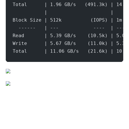
Total      | 1.96 GB/s   (491.3k) | 14.4
           |                      |     
Block Size | 512k          (IOPS) | 1m  
  ------   | ---            ----  | ----
Read       | 5.39 GB/s    (10.5k) | 5.04
Write      | 5.67 GB/s    (11.0k) | 5.38
Total      | 11.06 GB/s   (21.6k) | 10.4