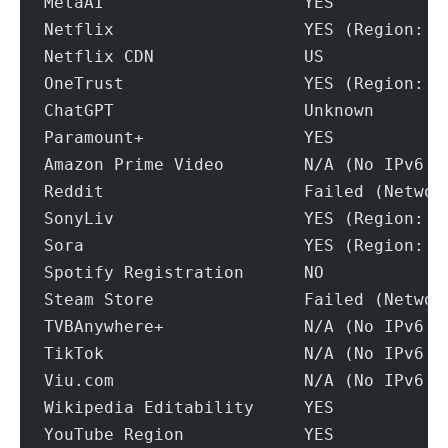
MetaAI                    YES
Netflix                   YES (Region: U
Netflix CDN               US
OneTrust                  YES (Region: U
ChatGPT                   Unknown
Paramount+                YES
Amazon Prime Video        N/A (No IPv6 S
Reddit                    Failed (Networ
SonyLiv                   YES (Region: I
Sora                      YES (Region: U
Spotify Registration      NO
Steam Store               Failed (Networ
TVBAnywhere+              N/A (No IPv6 S
TikTok                    N/A (No IPv6 S
Viu.com                   N/A (No IPv6 S
Wikipedia Editability     YES
YouTube Region            YES