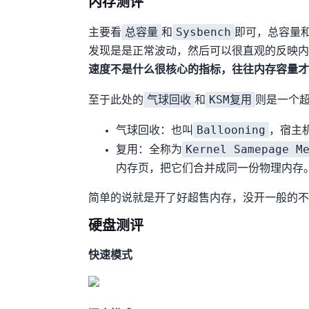
内存测评
总容量
Sysbench
主要看
和
即可，总容量和
发现是458MB是正常波动，然后Sysbench
速度不是什么很核心的指标，往往内存容量才
气球回收
KSM复用
至于此处的
和
则是一个超
Ballooning
气球回收：也叫
，宿主
Kernel Samepage M
KSM复用：全称为
内存页，把它们合并成同一份物理内存
简单的说就是开了好
[[超售]]
内存，没开一般的不
硬盘测评
快速模式