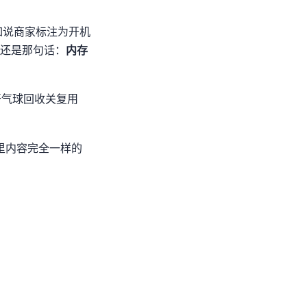
标注为512MB开机
，但还是那句话：
内存
收+关KSM复用)
虚拟机里内容完全一样的