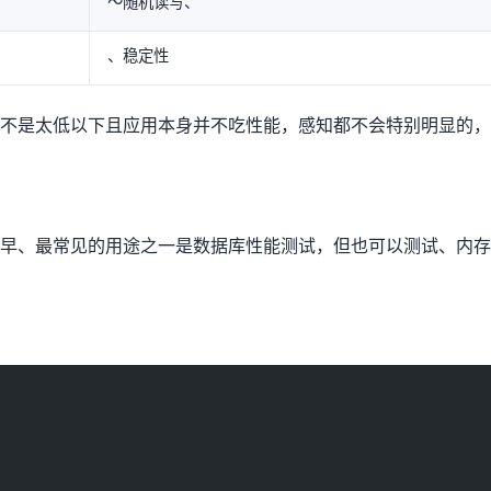
4K～64K 随机读写、IOPS
RND4K/Q32、IOPS 稳定性
低(10MB/s以下)且应用本身并不吃IO性能，感知都不会特别明显
。它最早、最常见的用途之一是数据库性能测试，但也可以测试 CPU、内存、