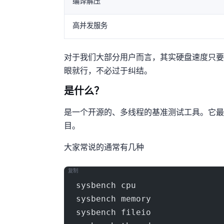
编译/解压/npm/pip
高并发服务
对于我们大部分用户而言，其实硬盘速度只要不是太
眼就行，不必过于纠结。
Sysbench是什么？
Sysbench是一个开源的、多线程的基准测试工具
目。
大家常说的 Sysbench 通常有几种
复制
sysbench cpu
sysbench memory
sysbench fileio