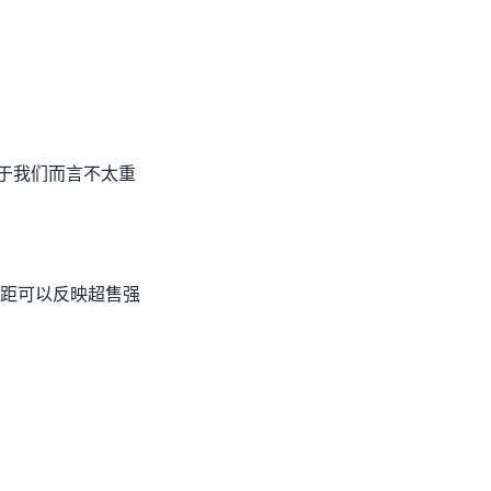
我们MJJ而言不太重
和实际性能的差距可以反映超售强