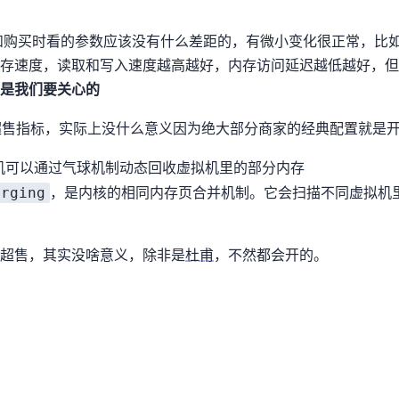
购买时看的参数应该没有什么差距的，有微小变化很正常，比如说商家
可以很直观的反映内存速度，读取和写入速度越高越好，内存访问延迟越低越好
是我们要关心的
售指标，实际上没什么意义(因为绝大部分商家的经典配置就是开气球回
机可以通过“气球”机制动态回收虚拟机里的部分内存
erging
，KSM 是Linux内核的“相同内存页合并”机制。它会扫描不同
。
超售，其实没啥意义，除非是
杜甫
，不然都会开的。