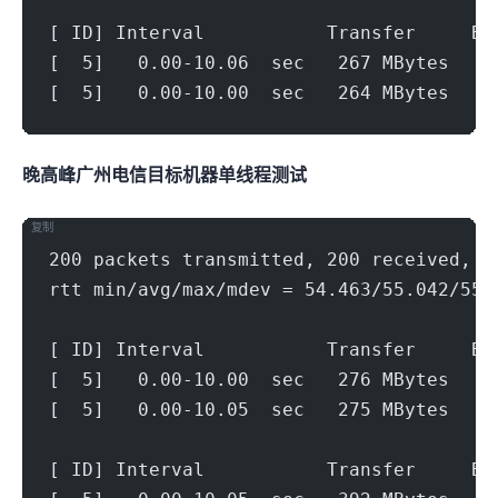
[ ID] Interval           Transfer     Bi
[  5]   0.00-10.06  sec   267 MBytes   2
[  5]   0.00-10.00  sec   264 MBytes   2
晚高峰广州电信(500Mbps)
目标机器 IPERF3单线程测试
复制
200 packets transmitted, 200 received, 0
rtt min/avg/max/mdev = 54.463/55.042/55.
[ ID] Interval           Transfer     Bi
[  5]   0.00-10.00  sec   276 MBytes   2
[  5]   0.00-10.05  sec   275 MBytes   2
[ ID] Interval           Transfer     Bi