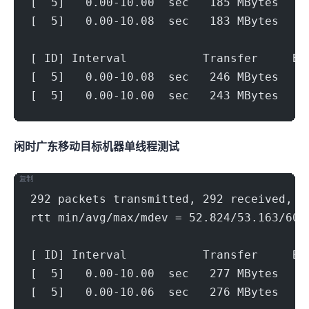
[  5]   0.00-10.00  sec   185 MBytes   1
[  5]   0.00-10.08  sec   183 MBytes   1
[ ID] Interval           Transfer     Bi
[  5]   0.00-10.08  sec   246 MBytes   2
[  5]   0.00-10.00  sec   243 MBytes   2
闲时广东移动(1000Mbps)
目标机器 IPERF3单线程测试
复制
292 packets transmitted, 292 received, 0
rtt min/avg/max/mdev = 52.824/53.163/60.
[ ID] Interval           Transfer     Bi
[  5]   0.00-10.00  sec   277 MBytes   2
[  5]   0.00-10.06  sec   276 MBytes   2