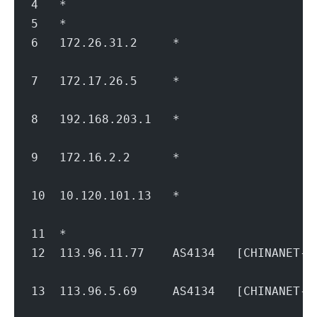
4   *
5   *
6   172.26.31.2     *                   
                                        
7   172.17.26.5     *                   
                                        
8   192.168.203.1   *                   
                                        
9   172.16.2.2      *                   
                                        
10  10.120.101.13   *                   
                                        
11  *
12  113.96.11.77    AS4134   [CHINANET
                                        
13  113.96.5.69     AS4134   [CHINANET
                                        