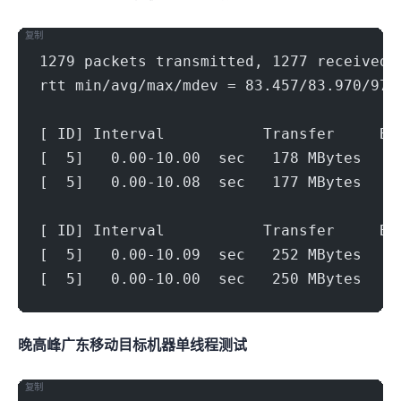
复制
1279 packets transmitted, 1277 received,
rtt min/avg/max/mdev = 83.457/83.970/97.
[ ID] Interval           Transfer     Bi
[  5]   0.00-10.00  sec   178 MBytes   1
[  5]   0.00-10.08  sec   177 MBytes   1
[ ID] Interval           Transfer     Bi
[  5]   0.00-10.09  sec   252 MBytes   2
[  5]   0.00-10.00  sec   250 MBytes   2
晚高峰广东移动(1000Mbps)
目标机器 IPERF3单线程测试
复制