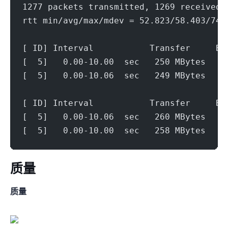
1277 packets transmitted, 1269 received,
rtt min/avg/max/mdev = 52.823/58.403/74.
[ ID] Interval           Transfer     Bi
[  5]   0.00-10.00  sec   250 MBytes   2
[  5]   0.00-10.06  sec   249 MBytes   2
[ ID] Interval           Transfer     Bi
[  5]   0.00-10.06  sec   260 MBytes   2
[  5]   0.00-10.00  sec   258 MBytes   2
ip质量
IPV4质量