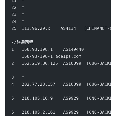
21  *
22  *
23  *
24  *
25  113.96.29.x    AS4134   [CHINANET
                                        
//联通回程
1   168.93.198.1    AS149440         
    168-93-198-1.aceips.com             
2   162.219.80.125  AS10099  [CUG-BACK
                                        
3   *
4   202.77.23.157   AS10099  [CUG-BACK
                                        
5   218.105.10.9    AS9929   [CNC-BACK
                                        
6   218.105.2.161   AS9929   [CNC-BACK