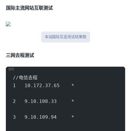
国际主流网站互联测试
本站 Tcpping 国际互连测试结果图
三网去程nexttrace测试
复制
//电信去程
1   10.172.37.65    *                   
                                        
2   9.10.108.33     *               
                                        
3   9.10.109.94     *               
                                        