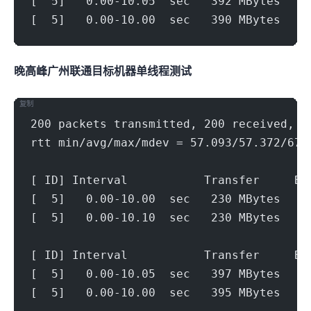
[  5]   0.00-10.05  sec   392 MBytes   3
[  5]   0.00-10.00  sec   390 MBytes   3
晚高峰广州联通(500Mbps)
目标机器 IPERF3单线程测试
复制
200 packets transmitted, 200 received, 0
rtt min/avg/max/mdev = 57.093/57.372/67.
[ ID] Interval           Transfer     Bi
[  5]   0.00-10.00  sec   230 MBytes   1
[  5]   0.00-10.10  sec   230 MBytes   1
[ ID] Interval           Transfer     Bi
[  5]   0.00-10.05  sec   397 MBytes   3
[  5]   0.00-10.00  sec   395 MBytes   3