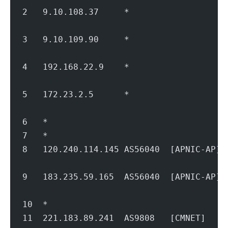
2   9.10.108.37     *               
                                        
3   9.10.109.90     *               
                                        
4   192.168.22.9    *                   
                                        
5   172.23.2.5      *                   
                                        
6   *
7   *
8   120.240.114.145 AS56040  [APNIC-A
                                        
9   183.235.59.165  AS56040  [APNIC-AP
                                        
10  *
11  221.183.89.241  AS9808   [CMNET]  