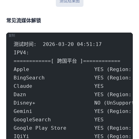
iplark测试结果图
常见流媒体解锁
复制
测试时间:  2026-03-20 04:51:17
IPV4:
============[ 跨国平台 ]============
Apple                     YES (Region: M
BingSearch                YES (Region: M
Claude                    YES
Dazn                      YES (Region: M
Disney+                   NO (UnSupporte
Gemini                    YES (Region: M
GoogleSearch              YES
Google Play Store         YES (Region: M
IQiYi                     YES (Region: M