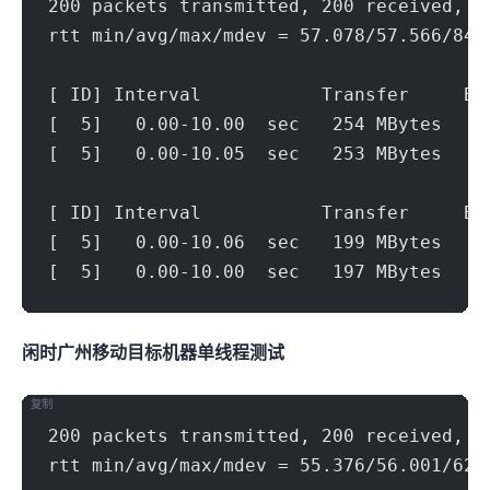
200 packets transmitted, 200 received, 0
rtt min/avg/max/mdev = 57.078/57.566/84.
[ ID] Interval           Transfer     Bi
[  5]   0.00-10.00  sec   254 MBytes   2
[  5]   0.00-10.05  sec   253 MBytes   2
[ ID] Interval           Transfer     Bi
[  5]   0.00-10.06  sec   199 MBytes   1
[  5]   0.00-10.00  sec   197 MBytes   1
闲时广州移动(500Mbps)
目标机器 IPERF3单线程测试
复制
200 packets transmitted, 200 received, 0
rtt min/avg/max/mdev = 55.376/56.001/62.