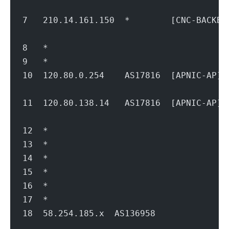
                                        
7   210.14.161.150  *        [CNC-BACK
                                        
8   *
9   *
10  120.80.0.254    AS17816  [APNIC-AP]
                                        
11  120.80.138.14   AS17816  [APNIC-
                                        
12  *
13  *
14  *
15  *
16  *
17  *
18  58.254.185.x  AS136958           
                                        