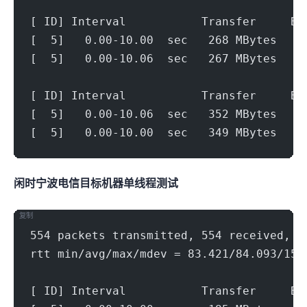
[ ID] Interval           Transfer     Bi
[  5]   0.00-10.00  sec   268 MBytes   2
[  5]   0.00-10.06  sec   267 MBytes   2
[ ID] Interval           Transfer     Bi
[  5]   0.00-10.06  sec   352 MBytes   2
[  5]   0.00-10.00  sec   349 MBytes   2
闲时宁波电信(500Mbps)
目标机器 IPERF3单线程测试
复制
554 packets transmitted, 554 received, 0
rtt min/avg/max/mdev = 83.421/84.093/151
[ ID] Interval           Transfer     Bi