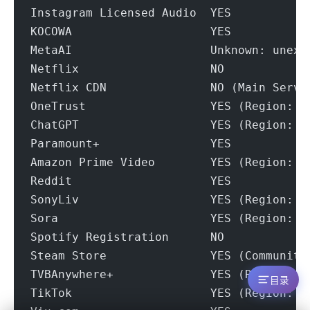
Instagram Licensed Audio  YES
KOCOWA                    YES
MetaAI                    Unknown: unexp
Netflix                   NO
Netflix CDN               NO (Main Servi
OneTrust                  YES (Region: M
ChatGPT                   YES (Region: M
Paramount+                YES
Amazon Prime Video        YES (Region: M
Reddit                    YES
SonyLiv                   YES (Region: M
Sora                      YES (Region: M
Spotify Registration      NO
Steam Store               YES (Community
TVBAnywhere+              YES (Region: M
目录
TikTok                    YES (Region: M