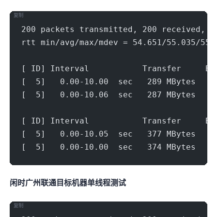
复制
200 packets transmitted, 200 received, 0
rtt min/avg/max/mdev = 54.651/55.035/55.
[ ID] Interval           Transfer     Bi
[  5]   0.00-10.00  sec   289 MBytes   2
[  5]   0.00-10.06  sec   287 MBytes   2
[ ID] Interval           Transfer     Bi
[  5]   0.00-10.05  sec   377 MBytes   3
[  5]   0.00-10.00  sec   374 MBytes   3
闲时广州联通(500Mbps)
目标机器 IPERF3单线程测试
复制