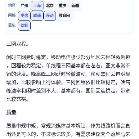
地区
广州
上海
北京
重庆
新疆
网络
电信
联通
移动
教育网
丢包
绘制
三网双程CN2GIA/9929/CMI。
闲时三网延时稳定，移动+电信极少部分地区 去程轻微丢包
(1%)，回程较为稳定，单线程三网基本都在200-300Mbps左右，亚太非常不
错的速度。晚高峰三网延时轻微波动，移动去程丢包明显
增加，比较影响上行体验，三网回程依旧比较稳定，晚高
峰速率和闲时差别不大，基本都有200-300Mbps。国际互连稳定，带宽
比较充裕。
IP质量
IP质量中规中矩，常规流媒体基本解锁，作为线路机而言直
出还是可以的，不过标记较多，有IP需求建议套个落地(马来