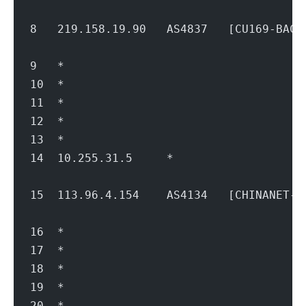
                                        
8   219.158.19.90   AS4837   [CU169-BA
                                        
9   *
10  *
11  *
12  *
13  *
14  10.255.31.5     *                   
                                        
15  113.96.4.154    AS4134   [CHINANET
                                        
16  *
17  *
18  *
19  *
20  *