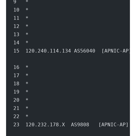
9   *
10  *
11  *
12  *
13  *
14  *
15  120.240.114.134 AS56040  [APNIC-A
                                        
16  *
17  *
18  *
19  *
20  *
21  *
22  *
23  120.232.178.X  AS9808   [APNIC-AP
                                        