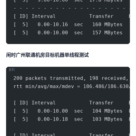
- - - - - - - - - - - - - - - - - - - - 
[ ID] Interval           Transfer     Bi
[  5]   0.00-10.16  sec   160 MBytes   1
[  5]   0.00-10.00  sec   157 MBytes   1
闲时广州联通机房(500Mbps)
目标机器 IPERF3单线程测试
复制
200 packets transmitted, 198 received, 1
rtt min/avg/max/mdev = 186.486/186.630/1
[ ID] Interval           Transfer     Bi
[  5]   0.00-10.00  sec   104 MBytes  87
[  5]   0.00-10.18  sec   103 MBytes  84
[ ID] Interval           Transfer     Bi