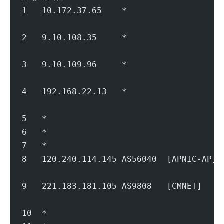
1   10.172.37.65    *                   
                                        
2   9.10.108.35     *               
                                        
3   9.10.109.96     *               
                                        
4   192.168.22.13   *                   
                                        
5   *
6   *
7   *
8   120.240.114.145 AS56040  [APNIC-A
                                        
9   221.183.181.105 AS9808   [CMNET]  
                                        
10  *