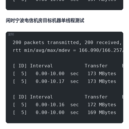
闲时宁波电信机房(500Mbps)
目标机器 IPERF3单线程测试
复制
200 packets transmitted, 200 received, 0
rtt min/avg/max/mdev = 166.090/166.257/1
[ ID] Interval           Transfer     Bi
[  5]   0.00-10.00  sec   173 MBytes   1
[  5]   0.00-10.17  sec   173 MBytes   1
[ ID] Interval           Transfer     Bi
[  5]   0.00-10.16  sec   172 MBytes   1
[  5]   0.00-10.00  sec   169 MBytes   1