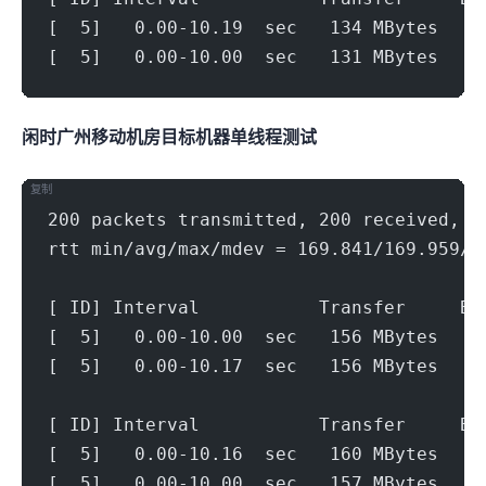
[  5]   0.00-10.19  sec   134 MBytes   1
[  5]   0.00-10.00  sec   131 MBytes   1
闲时广州移动机房(500Mbps)
目标机器 IPERF3单线程测试
复制
200 packets transmitted, 200 received, 0
rtt min/avg/max/mdev = 169.841/169.959/1
[ ID] Interval           Transfer     Bi
[  5]   0.00-10.00  sec   156 MBytes   1
[  5]   0.00-10.17  sec   156 MBytes   1
[ ID] Interval           Transfer     Bi
[  5]   0.00-10.16  sec   160 MBytes   1
[  5]   0.00-10.00  sec   157 MBytes   1