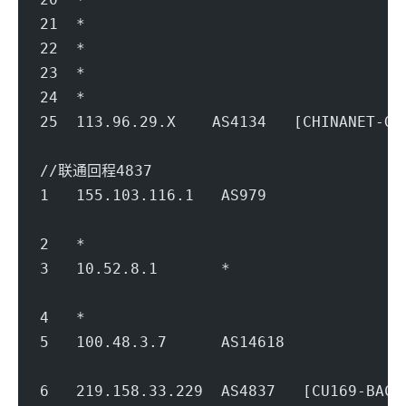
21  *
22  *
23  *
24  *
25  113.96.29.X    AS4134   [CHINANET
                                        
//联通回程4837
1   155.103.116.1   AS979           
                                        
2   *
3   10.52.8.1       *                   
                                        
4   *
5   100.48.3.7      AS14618          
                                        
6   219.158.33.229  AS4837   [CU169-BA