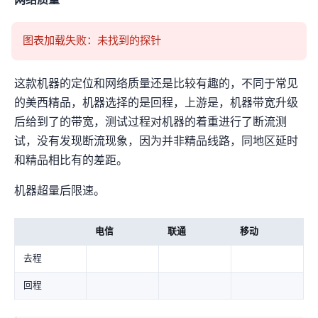
网络质量
图表加载失败：未找到 name=FlawLessNode-LAX 的探针
这款机器的定位和网络质量还是比较有趣的，不同于常见
的美西精品，机器选择的是4837回程，上游是
，机器带宽升级
后给到了1Gbps的带宽，测试过程对机器的着重进行了断流测
试，没有发现断流现象，因为并非精品线路，同地区延时
和精品相比有20-30ms的差距。
机器超量后限速5Mbps。
电信
联通
移动
去程
回程