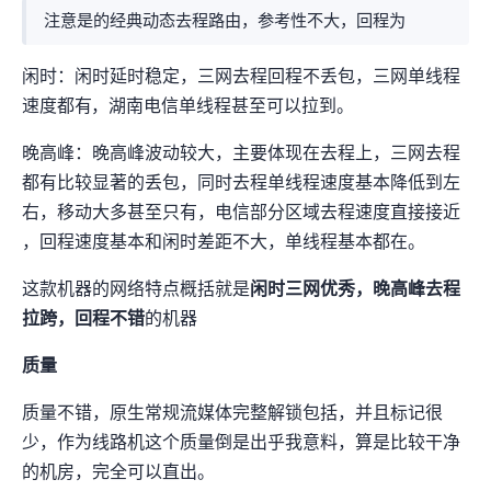
注意是Netlab的经典动态去程路由，参考性不大，回程为4837
闲时：闲时延时稳定，三网去程回程不丢包，三网单线程
速度都有120-160Mbps，湖南电信单线程甚至可以拉到700Mbps+。
晚高峰：晚高峰波动较大，主要体现在去程上，三网去程
都有比较显著的丢包(3%)，同时去程单线程速度基本降低到30Mbps左
右，移动大多甚至只有10Mbps，电信部分区域去程速度直接接近
1Mbps，回程速度基本和闲时差距不大，单线程基本都在120Mbps+。
这款机器的网络特点概括就是
闲时三网优秀，晚高峰去程
拉跨，回程不错
的机器
IP质量
IP质量不错，原生IP+常规流媒体完整解锁(包括MetaAI)，并且标记很
少，作为线路机这个IP质量倒是出乎我意料，算是比较“干净”
的机房IP，完全可以直出。