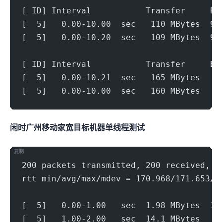
[ ID] Interval           Transfer     Bi
[  5]   0.00-10.00  sec   110 MBytes  92
[  5]   0.00-10.20  sec   109 MBytes  90
[ ID] Interval           Transfer     Bi
[  5]   0.00-10.21  sec   165 MBytes   1
[  5]   0.00-10.00  sec   160 MBytes   1
闲时广州移动家宽(1000Mbps)
目标机器 IPERF3单线程测试
复制
200 packets transmitted, 200 received, 0
rtt min/avg/max/mdev = 170.968/171.653/1
[  5]   0.00-1.00   sec  1.98 MBytes  16
[  5]   1.00-2.00   sec  14.1 MBytes   1