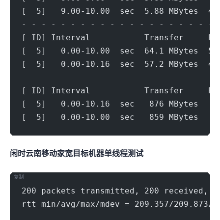
[  5]   9.00-10.00  sec  5.88 MBytes  49
- - - - - - - - - - - - - - - - - - - - 
[ ID] Interval           Transfer     Bi
[  5]   0.00-10.00  sec  64.1 MBytes  53
[  5]   0.00-10.16  sec  57.2 MBytes  47
[ ID] Interval           Transfer     Bi
[  5]   0.00-10.16  sec   876 MBytes   7
[  5]   0.00-10.00  sec   859 MBytes   7
闲时云南移动家宽(1000Mbps)
目标机器 IPERF3单线程测试
复制
200 packets transmitted, 200 received, 0
rtt min/avg/max/mdev = 209.357/209.873/2