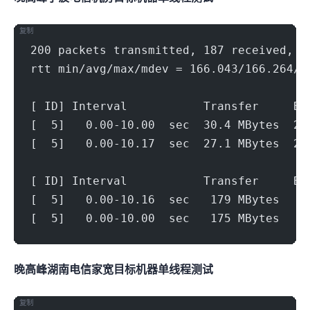
复制
200 packets transmitted, 187 received, 6
rtt min/avg/max/mdev = 166.043/166.264/1
[ ID] Interval           Transfer     Bi
[  5]   0.00-10.00  sec  30.4 MBytes  25
[  5]   0.00-10.17  sec  27.1 MBytes  22
[ ID] Interval           Transfer     Bi
[  5]   0.00-10.16  sec   179 MBytes   1
[  5]   0.00-10.00  sec   175 MBytes   1
晚高峰湖南电信家宽(1000Mbps)
目标机器 IPERF3单线程测试
复制