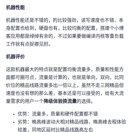
机器性能
机器性能还是不错的，EPYC-Milan的CPU比较强劲，IO读写速度也不错，本
身配置也给到1C2GB，硬盘也有30GB，比较均衡的配置，搭建个小博
客/应用都是绰绰有余的，不过如果要做编译内核等重负载
工作就有点捉襟见肘。
机器评价
这款机器最大的特点就是配置均衡流量多，IP质量和性能方
面都可圈可点，流量是only-out计算的，也就是单向768GB，双向1536GB，比同
价位的精品线路流量多出一倍以上，虽然不走三网精品但
速度也没有想的那么差，基本还是可以接受的，给有大流
量需求的用户一个
降级体验换流量
的选择。
优势：流量多，IP质量和硬件配置都不错
劣势：晚高峰波动大(相对精品线路)，晚高峰去程体验
较差，同地区延时比精品线路高30ms左右