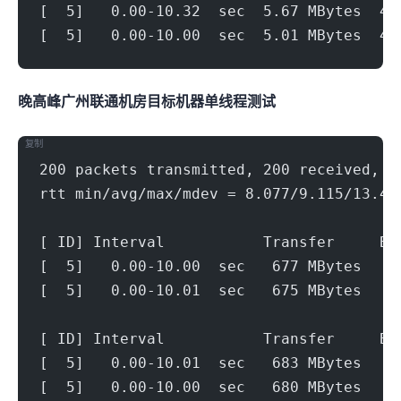
[  5]   0.00-10.32  sec  5.67 MBytes  4.
[  5]   0.00-10.00  sec  5.01 MBytes  4.
晚高峰广州联通机房(500Mbps)
目标机器 IPERF3单线程测试
复制
200 packets transmitted, 200 received, 0
rtt min/avg/max/mdev = 8.077/9.115/13.41
[ ID] Interval           Transfer     Bi
[  5]   0.00-10.00  sec   677 MBytes   5
[  5]   0.00-10.01  sec   675 MBytes   5
[ ID] Interval           Transfer     Bi
[  5]   0.00-10.01  sec   683 MBytes   5
[  5]   0.00-10.00  sec   680 MBytes   5