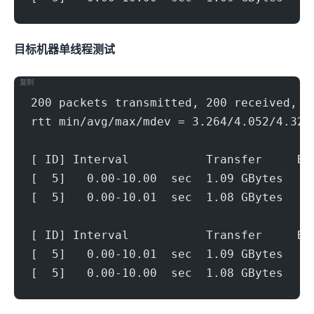
目标机器 IPERF3单线程测试
复制
200 packets transmitted, 200 received, 0
rtt min/avg/max/mdev = 3.264/4.052/4.326
[ ID] Interval           Transfer     Bi
[  5]   0.00-10.00  sec  1.09 GBytes   9
[  5]   0.00-10.01  sec  1.08 GBytes   9
[ ID] Interval           Transfer     Bi
[  5]   0.00-10.01  sec  1.09 GBytes   9
[  5]   0.00-10.00  sec  1.08 GBytes   9