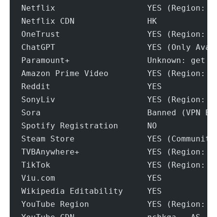
Netflix                   YES (Region: H
Netflix CDN               HK
OneTrust                  YES (Region: H
ChatGPT                   YES (Only Avai
Paramount+                Unknown: get w
Amazon Prime Video        YES (Region: H
Reddit                    YES
SonyLiv                   YES (Region: H
Sora                      Banned (VPN Bl
Spotify Registration      NO
Steam Store               YES (Community
TVBAnywhere+              YES (Region: H
TikTok                    YES (Region: A
Viu.com                   YES
Wikipedia Editability     YES
YouTube Region            YES (Region: H