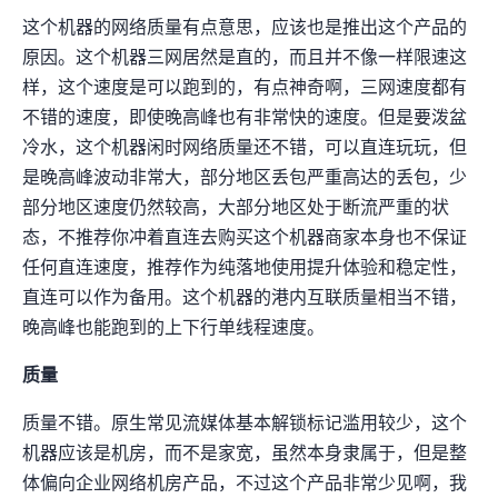
这个机器的网络质量有点意思，应该也是推出WTT这个产品的
原因。这个机器三网居然是直的，而且并不像[[HKBN]]一样限速10Mbps这
样，这个速度是可以跑到500Mbps+的，有点神奇啊，三网速度都有
不错的速度，即使晚高峰也有非常快的速度。但是要泼盆
冷水，这个机器闲时网络质量还不错，可以直连玩玩，但
是晚高峰波动非常大，部分地区丢包严重(高达70%的丢包)，少
部分地区速度仍然较高，大部分地区处于断流严重的状
态，不推荐你冲着“直连”去购买这个机器(商家本身也不保证
任何直连速度)，推荐作为纯落地使用提升体验和稳定性，
直连可以作为备用。这个机器的港内互联质量相当不错，
晚高峰也能跑到900Mbps+的上下行单线程速度。
IP质量
IP质量不错。原生IP+常见流媒体基本解锁+标记滥用较少，这个
机器应该是机房IP，而不是家宽IP，虽然本身隶属于[[HKBN]]，但是整
体偏向企业网络机房产品，不过这个产品非常少见啊，我