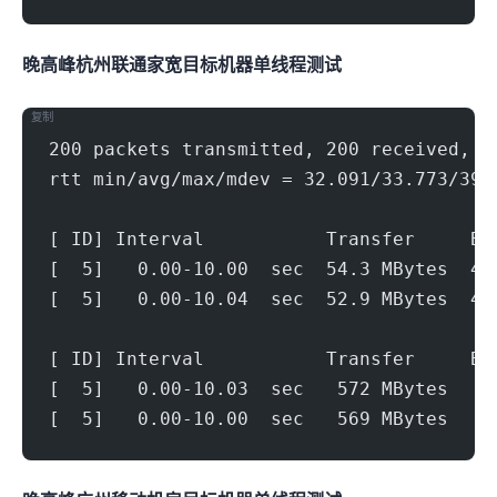
晚高峰杭州联通家宽(1000Mbps)
目标机器 IPERF3单线程测试
复制
200 packets transmitted, 200 received, 0
rtt min/avg/max/mdev = 32.091/33.773/39.
[ ID] Interval           Transfer     Bi
[  5]   0.00-10.00  sec  54.3 MBytes  45
[  5]   0.00-10.04  sec  52.9 MBytes  44
[ ID] Interval           Transfer     Bi
[  5]   0.00-10.03  sec   572 MBytes   4
[  5]   0.00-10.00  sec   569 MBytes   4