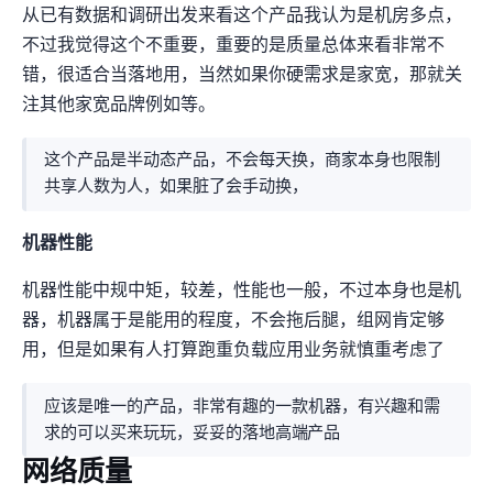
从已有数据和调研出发来看这个产品我认为是机房IP多点，
不过我觉得这个不重要，重要的是IP质量总体来看非常不
错，很适合当落地用，当然如果你硬需求是家宽，那就关
注其他家宽品牌例如[[HKT]]等。
这个产品是半动态产品，不会每天换，商家本身也限制
共享人数为10/20人，如果“脏”了会手动换IP，
机器性能
机器性能中规中矩，CPU较差，IO性能也一般，不过本身也是NAT+1C1G机
器，机器属于是“能用”的程度，不会拖后腿，组网肯定够
用，但是如果有人打算跑重负载应用/业务就慎重考虑了
应该是唯一的WTT产品，非常有趣的一款机器，有兴趣和需
求的MJJ可以买来玩玩，妥妥的HK落地高端NAT产品
网络质量