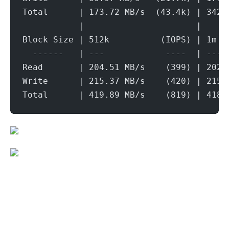
Total      | 173.72 MB/s  (43.4k) | 342.
           |                      |     
Block Size | 512k          (IOPS) | 1m  
  ------   | ---            ----  | ----
Read       | 204.51 MB/s    (399) | 202.
Write      | 215.37 MB/s    (420) | 215.
Total      | 419.89 MB/s    (819) | 418.