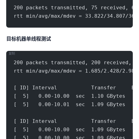
200 packets transmitted, 75 received, 62
rtt min/avg/max/mdev = 33.822/34.807/36.
目标机器 IPERF3单线程测试
复制
200 packets transmitted, 200 received, 0
rtt min/avg/max/mdev = 1.685/2.428/2.988
[ ID] Interval           Transfer     Bi
[  5]   0.00-10.00  sec  1.10 GBytes   9
[  5]   0.00-10.01  sec  1.09 GBytes   9
[ ID] Interval           Transfer     Bi
[  5]   0.00-10.00  sec  1.09 GBytes   9
[  5]   0.00-10.00  sec  1.09 GBytes   9