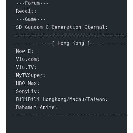
 ---Forum---
 R
 ---Game---
 SD G
=======================================
=============[ Hong Kong ]=============
 V
 M
 Bili
=======================================