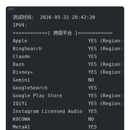
复制
测试时间:  2026-05-22 20:42:20
IPV4:
============[ 跨国平台 ]============
Apple                     YES (Region: H
BingSearch                YES (Region: H
Claude                    YES
Dazn                      YES (Region: H
Disney+                   YES (Region: H
Gemini                    NO
GoogleSearch              YES
Google Play Store         YES (Region: H
IQiYi                     YES (Region: H
Instagram Licensed Audio  YES
KOCOWA                    NO
MetaAI                    YES