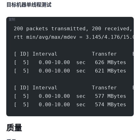
目标机器 IPERF3单线程测试
复制
200 packets transmitted, 200 received, 0
rtt min/avg/max/mdev = 3.145/4.176/15.05
[ ID] Interval           Transfer     Bi
[  5]   0.00-10.00  sec   626 MBytes   5
[  5]   0.00-10.00  sec   621 MBytes   5
[ ID] Interval           Transfer     Bi
[  5]   0.00-10.00  sec   577 MBytes   4
[  5]   0.00-10.00  sec   574 MBytes   4
ip质量