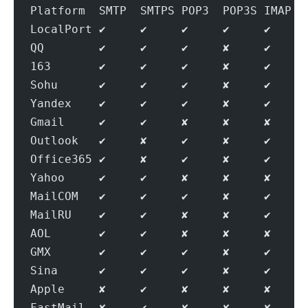
Platform  SMTP  SMTPS POP3  POP3S IMAP  
LocalPort ✔     ✔     ✔     ✔     ✔     
QQ        ✔     ✔     ✔     ✘     ✔     
163       ✔     ✔     ✔     ✘     ✔     
Sohu      ✔     ✔     ✔     ✘     ✔     
Yandex    ✔     ✔     ✔     ✘     ✔     
Gmail     ✔     ✔     ✘     ✘     ✘     
Outlook   ✔     ✘     ✔     ✘     ✔     
Office365 ✔     ✘     ✔     ✘     ✔     
Yahoo     ✔     ✔     ✘     ✘     ✘     
MailCOM   ✔     ✔     ✔     ✘     ✔     
MailRU    ✔     ✔     ✘     ✘     ✔     
AOL       ✔     ✔     ✘     ✘     ✘     
GMX       ✔     ✔     ✔     ✘     ✔     
Sina      ✔     ✔     ✔     ✘     ✔     
Apple     ✘     ✔     ✘     ✘     ✘     
FastMail  ✘     ✔     ✘     ✘     ✘     