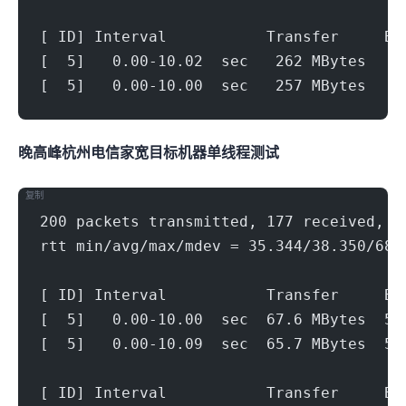
[ ID] Interval           Transfer     Bi
[  5]   0.00-10.02  sec   262 MBytes   2
[  5]   0.00-10.00  sec   257 MBytes   2
晚高峰杭州电信家宽(1000Mbps)
目标机器 IPERF3单线程测试
复制
200 packets transmitted, 177 received, 1
rtt min/avg/max/mdev = 35.344/38.350/68.
[ ID] Interval           Transfer     Bi
[  5]   0.00-10.00  sec  67.6 MBytes  56
[  5]   0.00-10.09  sec  65.7 MBytes  54
[ ID] Interval           Transfer     Bi