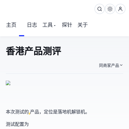
主页
日志
工具
探针
关于
KazeCloud 香港WTT NAT产品 测评
同商家产品
WTT-1000-nat
本次测试KazeCloud的
产品，定位是落地机解锁机。
测试配置为