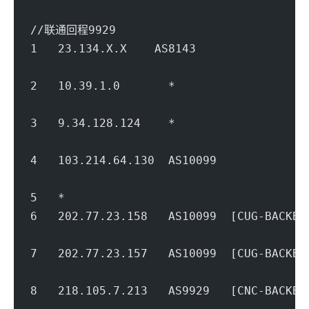
                                        
//联通回程9929
1   23.134.X.X    AS8143              
                                        
2   10.39.1.0       *                   
                                        
3   9.34.128.124    *               
                                        
4   103.214.64.130  AS10099            
                                        
5   *
6   202.77.23.158   AS10099  [CUG-BACK
                                        
7   202.77.23.157   AS10099  [CUG-BACK
                                        
8   218.105.7.213   AS9929   [CNC-BACK