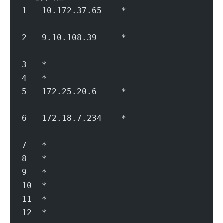
1   10.172.37.65    *                   
                                        
2   9.10.108.39     *               
                                        
3   *
4   *
5   172.25.20.6     *                   
                                        
6   172.18.7.234    *                   
                                        
7   *
8   *
9   *
10  *
11  *
12  *