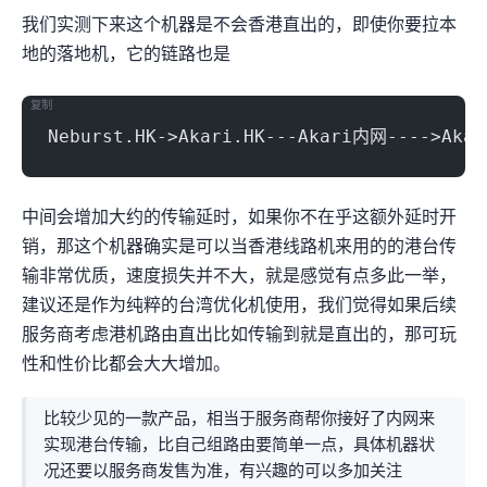
我们实测下来这个机器是不会香港直出的，即使你要拉HK本
地的落地机，它的链路也是
复制
Neburst.HK->Akari.HK---Akari内网---->Aka
中间会增加大约26.8ms的传输延时，如果你不在乎这额外延时开
销，那这个机器确实是可以当香港线路机来用的(Akari的港台传
输非常优质，速度损失并不大)，就是感觉有点多此一举，
建议还是作为纯粹的台湾优化机使用，我们觉得如果后续
服务商考虑港机路由直出(比如传输到Neburst就是直出的)，那可玩
性和性价比都会大大增加。
比较少见的一款产品，相当于服务商帮你接好了Akari内网来
实现港台传输，比自己组路由要简单一点，具体机器状
况还要以服务商发售为准，有兴趣的MJJ可以多加关注