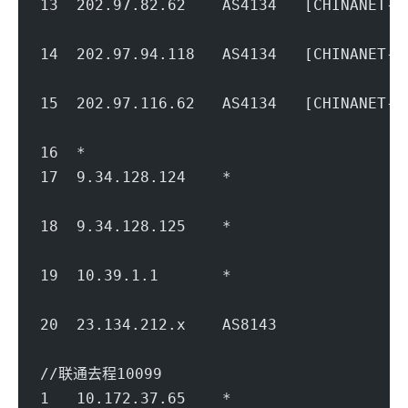
13  202.97.82.62    AS4134   [CHINANET
                                        
14  202.97.94.118   AS4134   [CHINANET
                                        
15  202.97.116.62   AS4134   [CHINANET-
                                        
16  *
17  9.34.128.124    *               
                                        
18  9.34.128.125    *               
                                        
19  10.39.1.1       *                   
                                        
20  23.134.212.x    AS8143             
                                        
//联通去程10099
1   10.172.37.65    *                   