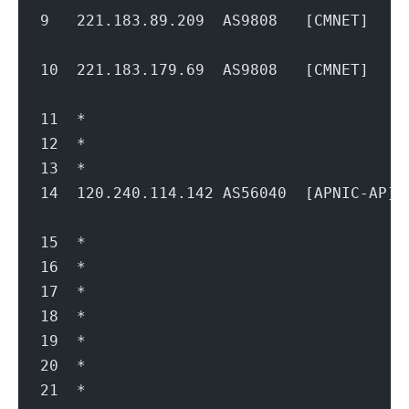
9   221.183.89.209  AS9808   [CMNET]  
                                        
10  221.183.179.69  AS9808   [CMNET]  
                                        
11  *
12  *
13  *
14  120.240.114.142 AS56040  [APNIC-A
                                        
15  *
16  *
17  *
18  *
19  *
20  *
21  *