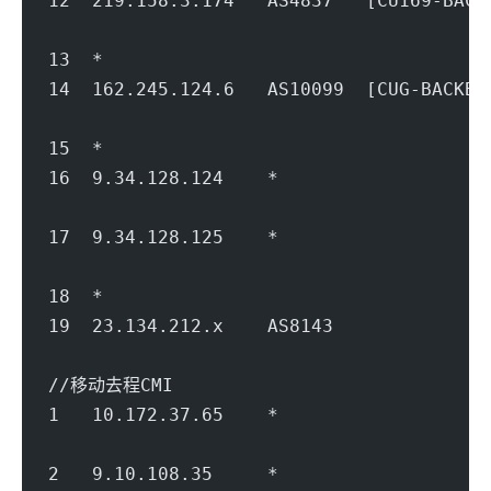
12  219.158.3.174   AS4837   [CU169-BA
                                        
13  *
14  162.245.124.6   AS10099  [CUG-BACK
                                        
15  *
16  9.34.128.124    *               
                                        
17  9.34.128.125    *               
                                        
18  *
19  23.134.212.x    AS8143             
                                        
//移动去程CMI
1   10.172.37.65    *                   
                                        
2   9.10.108.35     *               