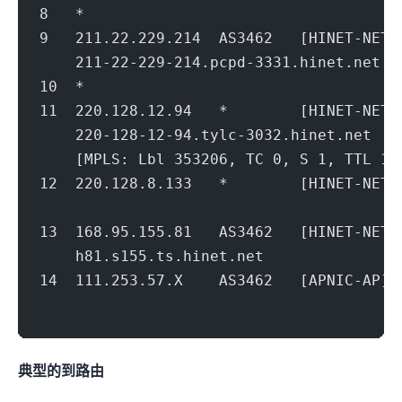
8   *
9   211.22.229.214  AS3462   [HINET-NE
    211-22-229-214.pcpd-3331.hinet.net  
10  *
11  220.128.12.94   *        [HINET-
    220-128-12-94.tylc-3032.hinet.net   
    [MPLS: Lbl 353206, TC 0, S 1, TTL 1]
12  220.128.8.133   *        [HINET-
                                        
13  168.95.155.81   AS3462   [HINET-
    h81.s155.ts.hinet.net               
14  111.253.57.X    AS3462   [APNIC-
                                        
典型的到Seednet路由