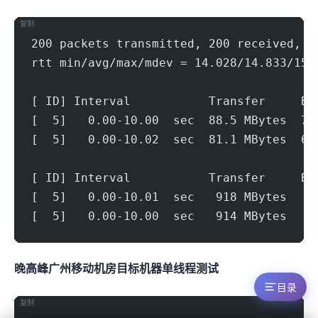
复制
200 packets transmitted, 200 received, 0
rtt min/avg/max/mdev = 14.028/14.833/15.
[ ID] Interval           Transfer     Bi
[  5]   0.00-10.00  sec  88.5 MBytes  74
[  5]   0.00-10.02  sec  81.1 MBytes  67
[ ID] Interval           Transfer     Bi
[  5]   0.00-10.01  sec   918 MBytes   7
[  5]   0.00-10.00  sec   914 MBytes   7
晚高峰广州移动机房(500Mbps)
目标机器 IPERF3单线程测试
目录
复制