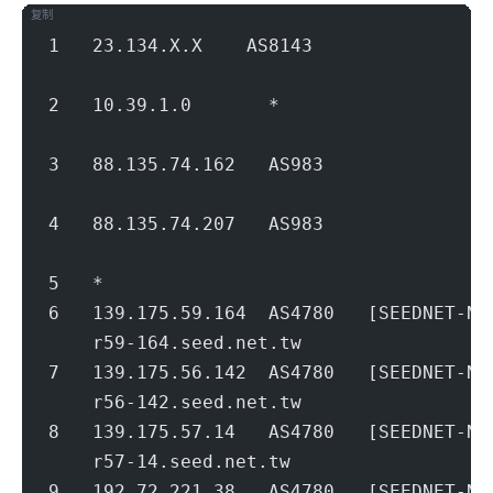
复制
1   23.134.X.X    AS8143              
                                        
2   10.39.1.0       *                   
                                        
3   88.135.74.162   AS983             
                                        
4   88.135.74.207   AS983             
                                        
5   *
6   139.175.59.164  AS4780   [SEEDNET
    r59-164.seed.net.tw                 
7   139.175.56.142  AS4780   [SEEDNET-
    r56-142.seed.net.tw                 
8   139.175.57.14   AS4780   [SEEDNET-
    r57-14.seed.net.tw                  
9   192.72.221.38   AS4780   [SEEDNET