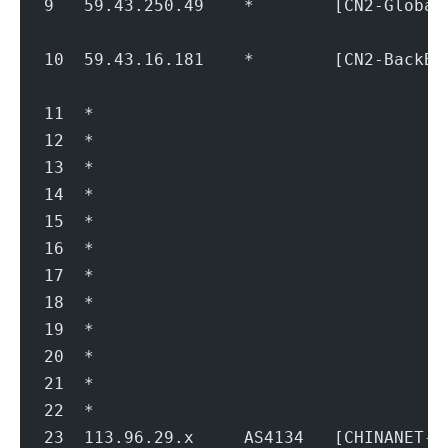
9   59.43.250.49    *        [CN2-Glo
                                        
10  59.43.16.181    *        [CN2-Bac
                                        
11  *
12  *
13  *
14  *
15  *
16  *
17  *
18  *
19  *
20  *
21  *
22  *
23  113.96.29.x     AS4134   [CHINANE