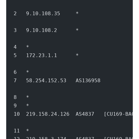
                                        
2   9.10.108.35     *               
                                        
3   9.10.108.2      *               
                                        
4   *
5   172.23.1.1      *                   
                                        
6   *
7   58.254.152.53   AS136958         
                                        
8   *
9   *
10  219.158.24.126  AS4837   [CU169-B
                                        
11  *