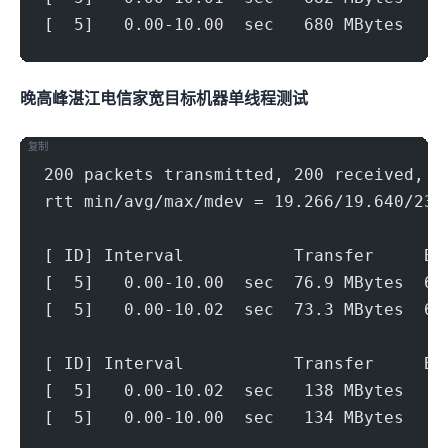
[  5]   0.00-10.00  sec   680 MBytes   5
晚高峰湛江电信家宽(1000Mbps)
目标机器 IPERF3单线程测试
复制
200 packets transmitted, 200 received, 0
rtt min/avg/max/mdev = 19.266/19.640/23.
[ ID] Interval           Transfer     Bi
[  5]   0.00-10.00  sec  76.9 MBytes  64
[  5]   0.00-10.02  sec  73.3 MBytes  61
[ ID] Interval           Transfer     Bi
[  5]   0.00-10.02  sec   138 MBytes   1
[  5]   0.00-10.00  sec   134 MBytes   1