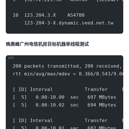
                                        
10  123.204.3.X    AS4780            
    123-204-3-X.dynamic.seed.net.tw     
晚高峰广州电信机房(500Mbps)
目标机器 IPERF3单线程测试
复制
200 packets transmitted, 200 received, 0
rtt min/avg/max/mdev = 8.366/8.543/9.068
[ ID] Interval           Transfer     Bi
[  5]   0.00-10.00  sec   697 MBytes   5
[  5]   0.00-10.02  sec   694 MBytes   5
[ ID] Interval           Transfer     Bi
[  5]   0.00-10.01  sec   682 MBytes   5