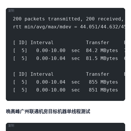
复制
200 packets transmitted, 200 received, 0
rtt min/avg/max/mdev = 44.051/44.632/45.
[ ID] Interval           Transfer     Bi
[  5]   0.00-10.00  sec  84.2 MBytes  70
[  5]   0.00-10.04  sec  81.5 MBytes  68
[ ID] Interval           Transfer     Bi
[  5]   0.00-10.04  sec   855 MBytes   7
[  5]   0.00-10.00  sec   851 MBytes   7
晚高峰广州联通机房(500Mbps)
目标机器 IPERF3单线程测试
复制