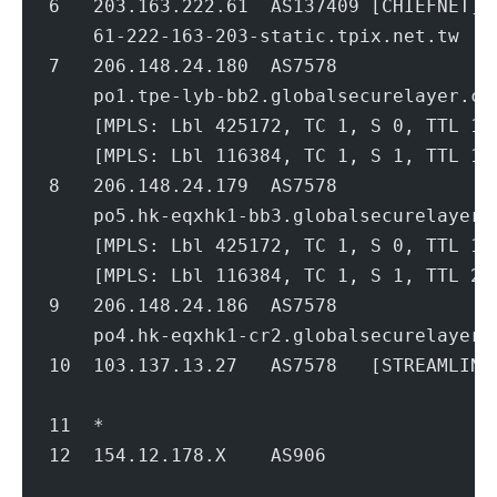
6   203.163.222.61  AS137409 [CHIEFNET]
    61-222-163-203-static.tpix.net.tw   
7   206.148.24.180  AS7578            
    po1.tpe-lyb-bb2.globalsecurelayer.co
    [MPLS: Lbl 425172, TC 1, S 0, TTL 1]
    [MPLS: Lbl 116384, TC 1, S 1, TTL 1]
8   206.148.24.179  AS7578             
    po5.hk-eqxhk1-bb3.globalsecurelayer.
    [MPLS: Lbl 425172, TC 1, S 0, TTL 1]
    [MPLS: Lbl 116384, TC 1, S 1, TTL 2]
9   206.148.24.186  AS7578             
    po4.hk-eqxhk1-cr2.globalsecurelayer.
10  103.137.13.27   AS7578   [STREAMLIN
                                        
11  *
12  154.12.178.X    AS906             
                                        