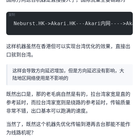
国际方向这台机器是直接接入了
，国际流量主要链路为
复制
Neburst.HK->Akari.HK---Akari内网---->Akar
这样机器虽然在香港但可以实现台湾优化的效果，直接出
口就到台湾。
这样会导致in方向延迟增加13ms，但是out方向延迟没有影响，大
陆地区网络使用是不影响的
既然出口是Akari，那Akari的老毛病自然是有的，拉台湾家宽
是直的
(参考延时19ms)，而拉台湾家宽
则是绕路的(参考延时40ms)，传输质量
非常不错，出口基本可以跑满900Mbps+的速度。
当然了，既然这个机器先优化传输到港再去台那能不能作
为HK线路机呢？