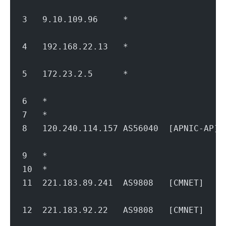
                                        
3   9.10.109.96     *               
                                        
4   192.168.22.13   *                   
                                        
5   172.23.2.5      *                   
                                        
6   *
7   *
8   120.240.114.157 AS56040  [APNIC-A
                                        
9   *
10  *
11  221.183.89.241  AS9808   [CMNET]  
                                        
12  221.183.92.22   AS9808   [CMNET]  
                                        