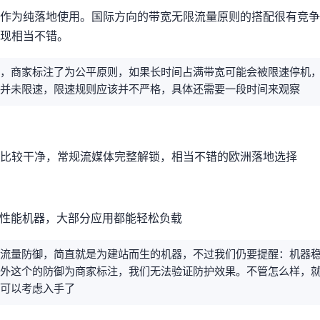
用。国际方向40Gbps的带宽+无限流量(Fair use原则)的搭配很
，表现相当不错。
标注了为Fair use公平原则，如果长时间占满带宽可能会被限速/停
一段时间并未限速，限速规则应该并不严格，具体还需要一段时间来观察
P但是比较“干净”，常规流媒体完整解锁，相当不错的欧洲落地选择
能，典型的建站性能机器，大部分应用都能轻松负载
无限流量+DDOS防御，简直就是为建站而生的机器，不过我们仍要提醒：机
另外这个30Tbps+的DDOS防御为商家标注，我们无法验证防护效果。不管怎么
可以考虑入手了