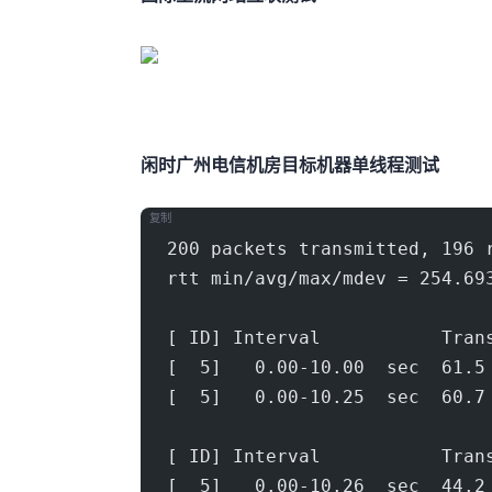
闲时广州电信机房(500Mbps)
目标机器 IPERF3单线程测试
复制
200 packets transmitted, 196 
rtt min/avg/max/mdev = 254.69
[ ID] Interval           Tran
[  5]   0.00-10.00  sec  61.5
[  5]   0.00-10.25  sec  60.7
[ ID] Interval           Tran
[  5]   0.00-10.26  sec  44.2