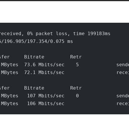
received, 0% packet loss, time 199183ms
6/196.905/197.354/0.075 ms
sfer     Bitrate         Retr
 MBytes  73.6 Mbits/sec    5             send
 MBytes  72.1 Mbits/sec                  rece
sfer     Bitrate         Retr
 MBytes   107 Mbits/sec    0             send
 MBytes   106 Mbits/sec                  rece