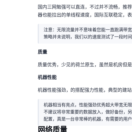
国内三网勉强可以直连，不过并不流畅，推荐作为纯落地使
器也能拉出7Gbps+的单线程速度，国际互联稳定
注意：无限流量并不意味着您能一直跑满带宽，商家
策略并未说明，我们以15Gbps的速度测试了
IP质量
IP质量优秀，少见的荷兰原生IP，虽然是机房I
机器性能
机器性能强劲，EPYC 9354P的CPU搭配强力IO性
机器相当有亮点，性能强劲+IP优秀+超大带宽+
不建议将非常重要的数据All in放入，做好备份，
配置，真是一台非常棒的机器，有需要的用户
网络质量