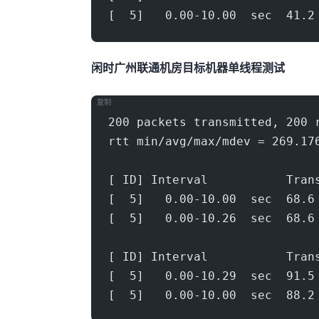
[  5]   0.00-10.00  sec  41.2
闲时广州联通机房(500Mbps)
目标机器 IPERF3单线程测试
复制
200 packets transmitted, 200 
rtt min/avg/max/mdev = 269.17
[ ID] Interval           Tran
[  5]   0.00-10.00  sec  68.6
[  5]   0.00-10.26  sec  68.6
[ ID] Interval           Tran
[  5]   0.00-10.29  sec  91.5
[  5]   0.00-10.00  sec  88.2