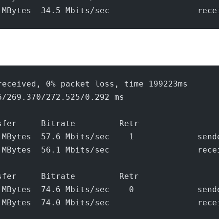
 MBytes  34.5 Mbits/sec                  rece
received, 0% packet loss, time 199223ms
6/269.370/272.525/0.292 ms
sfer     Bitrate         Retr
 MBytes  57.6 Mbits/sec    1             send
 MBytes  56.1 Mbits/sec                  rece
sfer     Bitrate         Retr
 MBytes  74.6 Mbits/sec    0             send
 MBytes  74.0 Mbits/sec                  rece