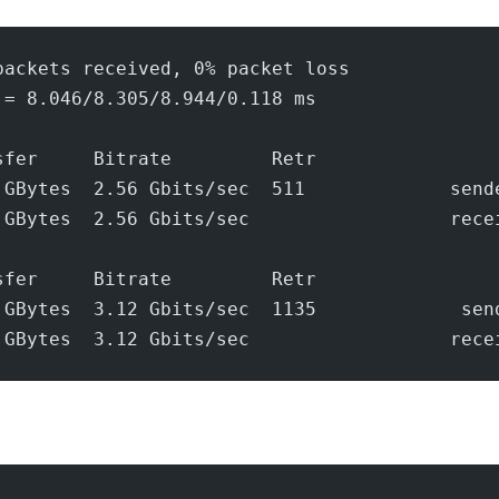
packets received, 0% packet loss
 = 8.046/8.305/8.944/0.118 ms
sfer     Bitrate         Retr
 GBytes  2.56 Gbits/sec  511             send
 GBytes  2.56 Gbits/sec                  rece
sfer     Bitrate         Retr
 GBytes  3.12 Gbits/sec  1135             sen
 GBytes  3.12 Gbits/sec                  rece