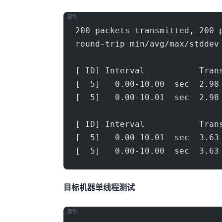
复制
200 packets transmitted, 200 
round-trip min/avg/max/stddev
[ ID] Interval           Tran
[  5]   0.00-10.00  sec  2.98
[  5]   0.00-10.01  sec  2.98
[ ID] Interval           Tran
[  5]   0.00-10.01  sec  3.63
[  5]   0.00-10.00  sec  3.63
目标机器 IPERF3单线程测试
复制