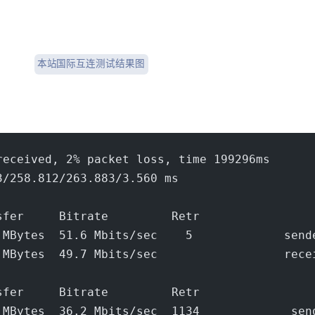
本站 Tcpping 国际互连测试结果图
received, 2% packet loss, time 199296ms
3/258.812/263.883/3.560 ms
sfer     Bitrate         Retr
 MBytes  51.6 Mbits/sec    5             send
 MBytes  49.7 Mbits/sec                  rece
sfer     Bitrate         Retr
 MBytes  36.2 Mbits/sec  1134             sen