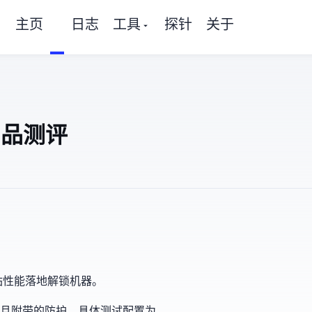
主页
日志
工具
探针
关于
站产品 测评
性能+落地解锁机器。
s+的DDOS防护，具体测试配置为Standard 16。