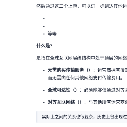
然后通过这三个上游，可以进一步到达其他Tier1
AS5511 (Orange)等等
什么是Tier 1？
Tier1是指在全球互联网层级结构中处于顶层的
无需购买传输服务（Transit-free）
：Tier1运营商拥有覆
而无需向任何其他网络支付传输费用。
全球可达性（Global reach）
：必须能够仅通过对等互联
对等互联网络（Peering with other Tier1s）
：与其他所有Tier1
实际上Tier1之间的关系也很复杂，历史上曾出现过某些Tier1互不