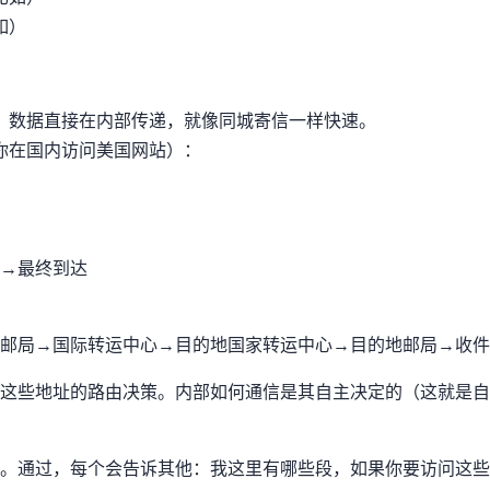
.255）
据直接在AS4134内部传递，就像同城寄信一样快速。
如你在国内访问美国网站）：
最终到达AS7018
邮局 → 国际转运中心 → 目的地国家转运中心 → 目的地邮局 → 收
这些IP地址的路由决策。AS内部如何通信是其自主决定的（这就是”自治
通过BGP，每个AS会告诉其他AS：“我这里有哪些IP段，如果你要访问这