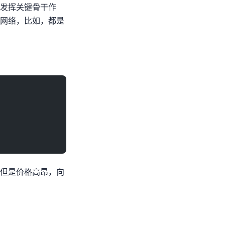
头，发挥关键骨干作
如DMIT，GSL都是
跳转少)但是价格高昂，向Tier2