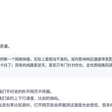
质量。
判断一个网络快慢，实际上是相当不准的。延时影响响应速度,带宽
频就卡住了；而有的线路更逆天，甚至只专门针对ICMP优化，ping走优质链路
我们平时说的秒开网页不转圈。
est/youtube的connection speed指标。
当丢包率比较高时，打开网页就会转圈/测试速度也会很低，很多