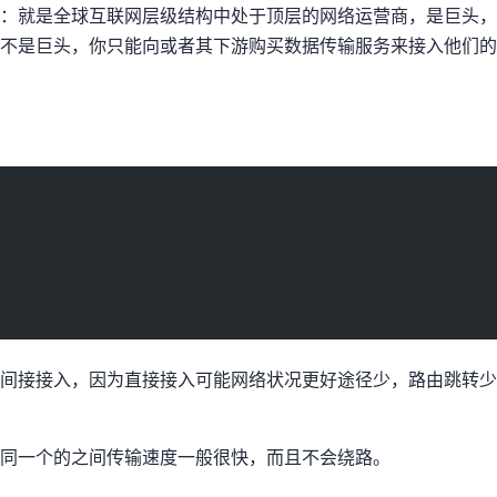
的讲：Tier1就是全球互联网层级结构中处于顶层的网络运营商，是AS巨
是巨头，你只能向Tier1或者其下游购买数据传输服务来接入他们的网络，比
又向GSL付费接入GSL间接接入Zayo/Cogent/NTT，因为直接接入Tier可能网络状况更好(途径AS少，路由
了同一个AS的ip之间传输速度一般很快，而且不会绕路。