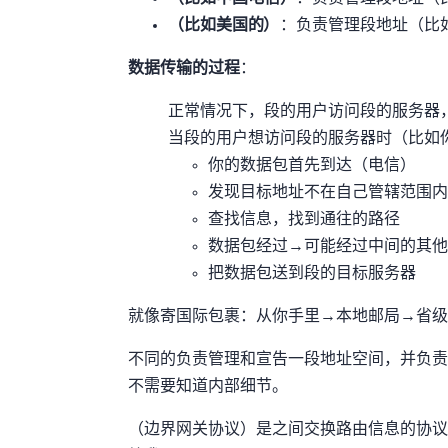
AS7018（比如美国的AT&T）
：负责管理B段IP地址（比如8.0.0.0 - 8.255.255
数据传输的过程
：
正常情况下，A段的用户访问A段的服务器，数
当A段的用户想访问B段的服务器时（比
你的数据包首先到达AS4134（电信）
AS4134发现目标地址不在自己管辖范围内
AS4134查找信息，找到通往AS7018的路径
数据包经过AS4134 → 可能经过中间的其他ASN… → 
AS7018把数据包送到B段的目标服务器
就像寄国际包裹：从你手里 → 本地邮局 → 省级
不同的AS负责管理和宣告一段IP地址空间，并负责
不需要知道内部细节。
BGP（边界网关协议）是AS之间交换路由信息的协议。