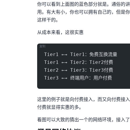
你可以看到上面图的蓝色部分就是Tier1,。通俗
用。AS有大有小，你也可以拥有自己的AS，但是你不
这样干的。
从成本来看，这很实惠
复制
Tier1 ←→ Tier1：免费互换流量
Tier1 ←→ Tier2：Tier2付费
Tier2 ←→ Tier3：Tier3付费
Tier3 ←→ 终端用户：用户付费
这里的例子就是GSL向Zayo/Cogent/NTT付费接入Tier1，而DMIT
付费就显得实惠的多。
看BGP图可以大致的猜出一个ip的网络环境，接入