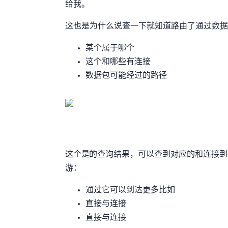
给我。”
这也是为什么MJJ说”查一下BGP就知道路由了”——通过BG
某个IP属于哪个AS
这个AS和哪些AS有连接
数据包可能经过的路径
这个是BGPTOOLS的查询结果，可以查到ip对应的AS和连接到的其他
游：
- 通过它可以到达更多Tier1比如NTT/Zayo
- 直接与Tier1连接
- 直接与Tier1连接