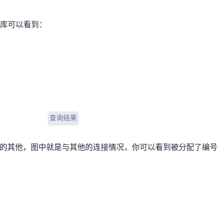
P数据库可以看到：
BGPtools查询结果
ASN，图中就是DMIT与其他AS的连接情况，你可以看到DMIT被分配了AS编号为906，DMIT