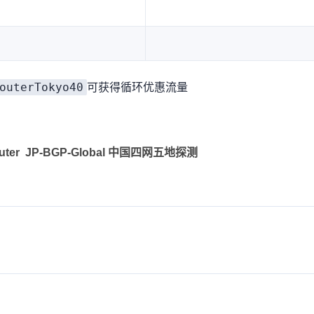
outerTokyo40
可获得循环优惠40% & 流量2TB