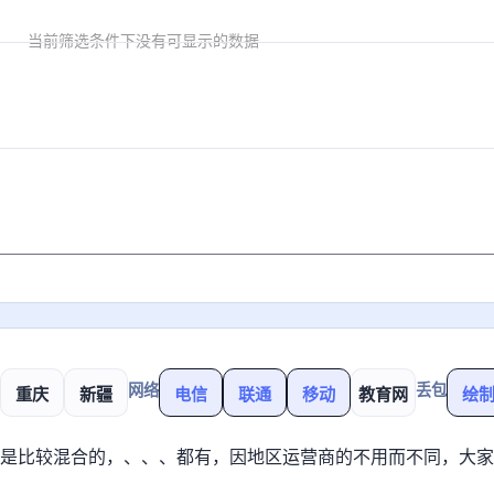
网络
丢包
重庆
新疆
电信
联通
移动
教育网
绘
内方向的路由还是比较混合的，
、
、
、
都有，因地区/运营商的不用而不同，大