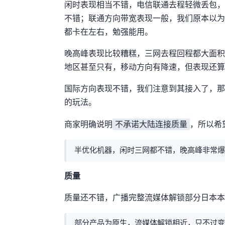
闲时表现相当不错，电信联通去程轻微丢包(1-3%)，移
不错；联通方向带宽表现一般，我们原本以为联通会
都卡在50Mbps左右，勉强能用。
晚高峰表现比较糟糕，三网去程回程都大面积丢包(10
地区甚至只有5Mbps，移动方向有降速，但表现还算可以，L
国际方向表现不错，我们注意到其接入了GSL，那
的玩法。
不承诺大陆连接质量
商家明确说明
，所以希
半优化机器，闲时三网都不错，晚高峰非常爆
IP质量
IP质量还不错，广播IP+完整流媒体解锁+部分日本本
部分产品为原生IP，流媒体解锁相近，只不过变成