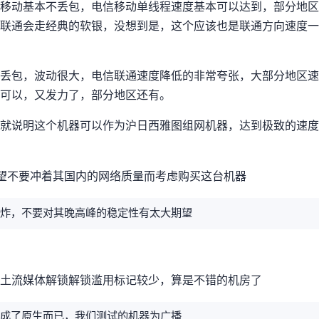
动基本不丢包，电信移动单线程速度基本可以达到300Mbps，部分地区甚至可以
走经典的软银，没想到是NTT/Lumen，这个应该也是联通方向速
-20%)，波动很大，电信联通速度降低的非常夸张，大部分地区速度不会超
umen又发力了，部分地区还有200Mbps。
就说明这个机器可以作为沪-日-西雅图组网机器，达到极致82ms的
望不要冲着其国内的网络质量而考虑购买这台机器
炸，不要对其晚高峰的稳定性有太大期望
土流媒体解锁(DMM解锁)+滥用标记较少，算是不错的机房IP了
了原生IP而已，我们测试的机器为广播IP