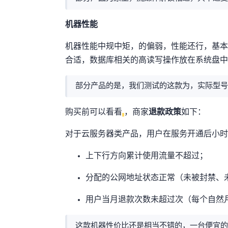
机器性能
机器性能中规中矩，intel的CPU偏弱，IO性能还
合适，数据库相关的高IO读写操作放在系统盘NVME SS
部分产品的CPU是AMD EPYC 7763，我们测试的这款为Inte
购买前可以看看
，商家
退款政策
如下：
对于云服务器类产品，用户在服务开通后 24 
上下行方向累计使用流量不超过 30GB；
分配的公网 IP 地址状态正常（未被封
用户当月退款次数未超过 1 次（每个自然月
这款机器性价比还是相当不错的，一台便宜的日本落