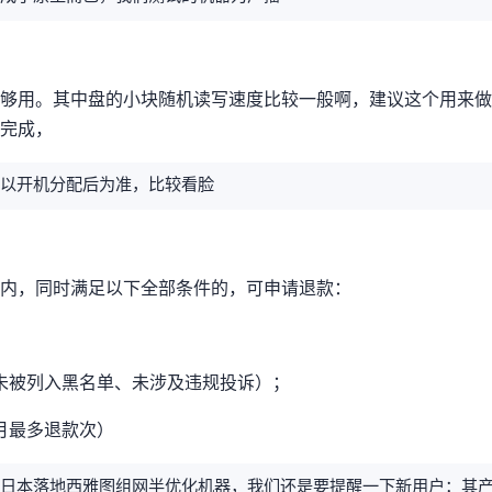
行，基本够用。其中HDD盘的小块随机读写速度比较一般啊，建议这个HDD用
D中完成，
l CPU，实际型号以开机分配后为准，比较看脸
小时内，同时满足以下全部条件的，可申请退款：
禁、未被列入黑名单、未涉及违规投诉）；
最多退款 1 次）
地/西雅图GSL组网/半优化机器，我们还是要提醒一下新用户：其HK产品经