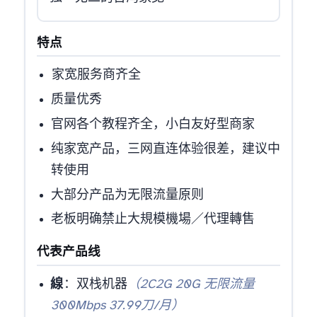
特点
Hinet/Seednet/TBC TW家宽服务商齐全
IP质量优秀
官网各个教程齐全，小白友好型商家
纯家宽产品，三网直连体验很差，建议中
转使用
大部分产品为无限流量(Fair use原则)
老板明确禁止大規模機場／VPN 代理轉售
代表产品线
Seednet-VDS-1線
：IPV4seednet+IPV6hinet双栈机器
（2C2G 20G 无限流量
300Mbps 37.99刀/月）