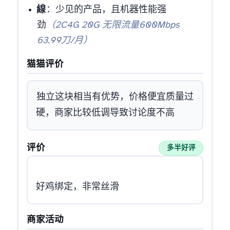
TBC-VDS-1線
：少见的TBC产品，且机器性能强
劲
（2C4G 20G 无限流量600Mbps
63.99刀/月）
猫猫评价
TW独立ip这块相当有优势，价格便宜质量过
硬，商家比较低调导致讨论度不高
MJJ评价
多半好评
好鸡绑定，非常丝滑
商家活动