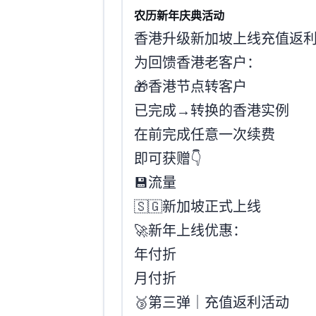
ISIF农历新年庆典活动
香港升级·新加坡上线·充值返
为回馈香港老客户：
🎁 香港节点 CO 转 COP 客户
已完成 CO → COP 转换 的香港实例
在 2026 / 2 / 15 前完成任意一次续费
即可获赠👇
💾 1TB COP 流量
🇸🇬 新加坡 SGP-C COP 正式上线
🚀 新年上线优惠：
年付 7 折
月付 8 折
🥉 第三弹｜充值返利活动