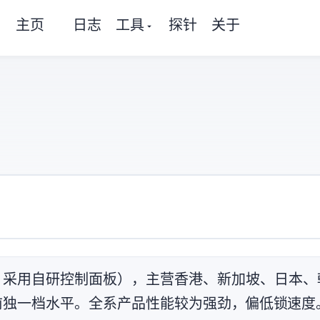
主页
日志
工具
探针
关于
人商家（自有 ASN AS209554，采用自研控制面板），主营香港、
一档水平。全系产品性能较为强劲，IO偏低(锁IO速