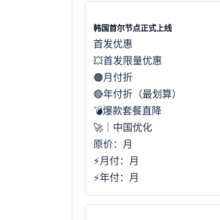
韩国首尔节点KR正式上线
首发优惠
💥 首发限量优惠
🟠 月付 8 折
🔴 年付 7 折（最划算）
💣 爆款套餐直降
🚀 KR.GMP-B.2C4G-COM｜中国优化 MAX
原价：€24 / 月
⚡️ 月付：€19.2 / 月
⚡️ 年付：€16.8 / 月