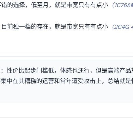
择，低至6o/月，就是带宽只有200Mbps有点小
（1C768M
独一档的存在，就是带宽只有200Mbps有点小
（2C4G 4
不错的：性价比+起步门槛低，体感也还行，但是高端
分都集中在其糟糕的运营和常年遭受DDOS攻击上，总结