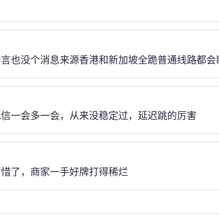
言也没个消息来源,COP香港和新加坡全跪,普通线路SSH都会
一会200多ms 一会16ms，从来没稳定过，延迟跳的厉害
可惜了，商家一手好牌打得稀烂