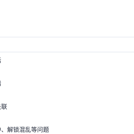
活
错
失联
le送中、解锁混乱等问题