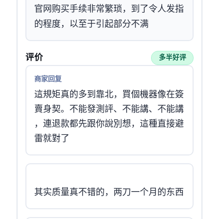
官网购买手续非常繁琐，到了令人发指
的程度，以至于引起部分MJJ不满
MJJ评价
多半好评
商家回复 · 2026-04-05
這規矩真的多到靠北，買個機器像在簽
賣身契。不能發測評、不能講 IP、不能講
ASN，連退款都先跟你說別想，這種直接避
雷就對了
其实Ip质量真不错的，1两刀一个月的东西