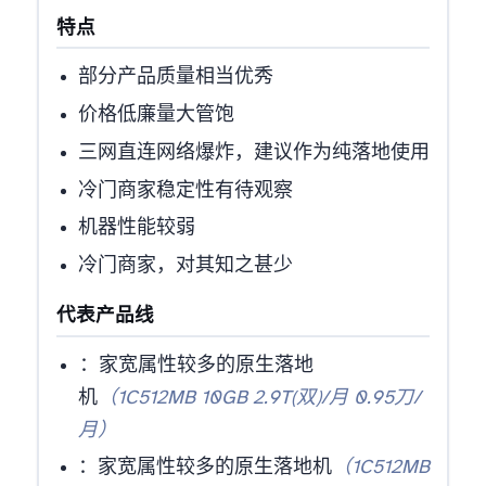
特点
部分产品IP质量相当优秀
价格低廉量大管饱
三网直连网络爆炸，建议作为纯落地使用
冷门商家稳定性有待观察
机器性能较弱
冷门商家，对其知之甚少
代表产品线
LAX1
：家宽属性较多的原生IP落地
机
（1C512MB 10GB 2.9T(双)/月 0.95刀/
月）
：家宽属性较多的原生IP落地机
（1C512MB