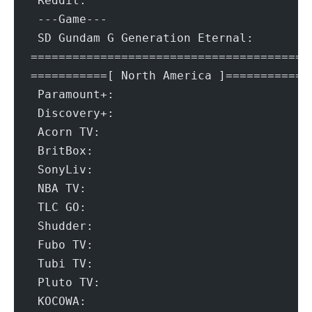
 R
 ---Game---
 SD Gun
=======================================
===========[ North America ]===========
 A
 B
 N
 S
 T
 P
 K