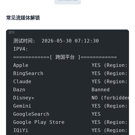
常见流媒体解锁
复制
测试时间:  2026-05-30 07:12:30
IPV4:
============[ 跨国平台 ]============
Apple                     YES (Region: U
BingSearch                YES (Region: U
Claude                    YES (Region: U
Dazn                      Banned
Disney+                   NO (forbidden-
Gemini                    YES (Region: U
GoogleSearch              YES
Google Play Store         YES (Region: U
IQiYi                     YES (Region: U