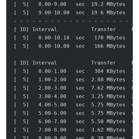
[  5]   8.00-9.00   sec  19.2 MBytes   1
[  5]   9.00-10.00  sec  19.6 MBytes   1
- - - - - - - - - - - - - - - - - - - - 
[ ID] Interval           Transfer     Bi
[  5]   0.00-10.18  sec   170 MBytes   1
[  5]   0.00-10.00  sec   166 MBytes   1
[ ID] Interval           Transfer     Bi
[  5]   0.00-1.00   sec   384 KBytes  3.
[  5]   1.00-2.00   sec  2.88 MBytes  24
[  5]   2.00-3.00   sec  7.62 MBytes  64
[  5]   3.00-4.00   sec  3.25 MBytes  27
[  5]   4.00-5.00   sec  5.75 MBytes  48
[  5]   5.00-6.00   sec  5.75 MBytes  48
[  5]   6.00-7.00   sec  5.50 MBytes  46
[  5]   7.00-8.00   sec  3.62 MBytes  30
[  5]   8.00-9.00   sec  6.38 MBytes  53