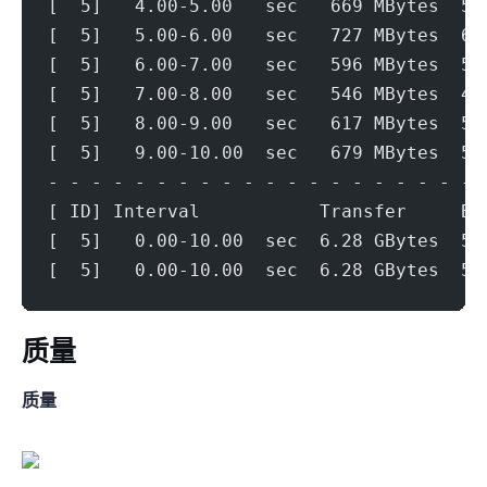
[  5]   4.00-5.00   sec   669 MBytes  5.
[  5]   5.00-6.00   sec   727 MBytes  6.
[  5]   6.00-7.00   sec   596 MBytes  5.
[  5]   7.00-8.00   sec   546 MBytes  4.
[  5]   8.00-9.00   sec   617 MBytes  5.
[  5]   9.00-10.00  sec   679 MBytes  5.
- - - - - - - - - - - - - - - - - - - - 
[ ID] Interval           Transfer     Bi
[  5]   0.00-10.00  sec  6.28 GBytes  5.
[  5]   0.00-10.00  sec  6.28 GBytes  5.
ip质量
IPV4质量