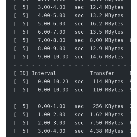
[  5]   3.00-4.00   sec  12.4 MBytes   1
[  5]   4.00-5.00   sec  13.2 MBytes   1
[  5]   5.00-6.00   sec  16.2 MBytes   1
[  5]   6.00-7.00   sec  13.5 MBytes   1
[  5]   7.00-8.00   sec  8.00 MBytes  67
[  5]   8.00-9.00   sec  12.9 MBytes   1
[  5]   9.00-10.00  sec  14.6 MBytes   1
- - - - - - - - - - - - - - - - - - - - 
[ ID] Interval           Transfer     Bi
[  5]   0.00-10.23  sec   114 MBytes  93
[  5]   0.00-10.00  sec   110 MBytes  92
[  5]   0.00-1.00   sec   256 KBytes  2.
[  5]   1.00-2.00   sec  1.62 MBytes  13
[  5]   2.00-3.00   sec  7.50 MBytes  62
[  5]   3.00-4.00   sec  4.38 MBytes  36