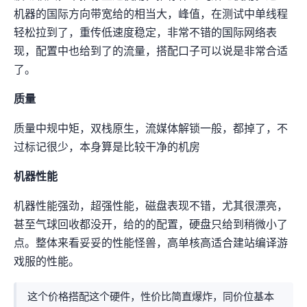
机器的国际方向带宽给的相当大，10Gbps峰值，在测试中单线程
轻松拉到了5Gbps，重传低速度稳定，非常不错的国际网络表
现，配置中也给到了8TB的流量，搭配10Gbps口子可以说是非常合适
了。
IP质量
IP质量中规中矩，IPV4+IPV6双栈原生IP，流媒体解锁一般，Disney+/Netflix都掉了，不
过标记很少，本身算是比较”干净“的机房IP
机器性能
机器性能强劲，9950X+ 超强IO性能，磁盘表现不错，尤其fio 4K很漂亮，
甚至气球回收都没开，给的8C8G的配置，硬盘只给到65GB稍微小了
点。整体来看妥妥的性能怪兽，高单核+高 IO=适合建站/编译/游
戏服的性能VPS。
这个价格搭配这个硬件，性价比简直爆炸，同价位基本