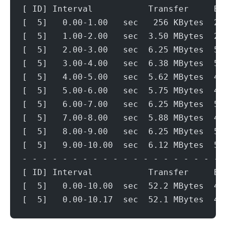
[ ID] Interval           Transfer     Bi
[  5]   0.00-1.00   sec   256 KBytes  2.
[  5]   1.00-2.00   sec  3.50 MBytes  29
[  5]   2.00-3.00   sec  6.25 MBytes  52
[  5]   3.00-4.00   sec  6.38 MBytes  53
[  5]   4.00-5.00   sec  5.62 MBytes  47
[  5]   5.00-6.00   sec  5.75 MBytes  48
[  5]   6.00-7.00   sec  6.25 MBytes  52
[  5]   7.00-8.00   sec  5.88 MBytes  49
[  5]   8.00-9.00   sec  6.25 MBytes  52
[  5]   9.00-10.00  sec  6.12 MBytes  51
- - - - - - - - - - - - - - - - - - - - 
[ ID] Interval           Transfer     Bi
[  5]   0.00-10.00  sec  52.2 MBytes  43
[  5]   0.00-10.17  sec  52.1 MBytes  43