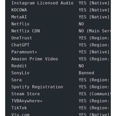
Instagram Licensed Audio  YES [Native]
KOCOWA                    YES [Native]
MetaAI                    YES [Native]
Netflix                   NO
Netflix CDN               NO (Main Servi
OneTrust                  YES (Region: U
ChatGPT                   YES (Region: U
Paramount+                YES [Native]
Amazon Prime Video        YES (Region: U
Reddit                    NO
SonyLiv                   Banned
Sora                      YES (Region: U
Spotify Registration      YES (Region: U
Steam Store               YES (Community
TVBAnywhere+              YES (Region: U
TikTok                    YES (Region: U
Viu.com                   YES [Native]