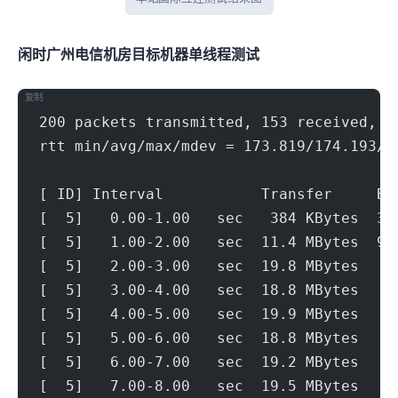
闲时广州电信机房(500Mbps)
目标机器 IPERF3单线程测试
复制
200 packets transmitted, 153 received, 2
rtt min/avg/max/mdev = 173.819/174.193/1
[ ID] Interval           Transfer     Bi
[  5]   0.00-1.00   sec   384 KBytes  3.
[  5]   1.00-2.00   sec  11.4 MBytes  95
[  5]   2.00-3.00   sec  19.8 MBytes   1
[  5]   3.00-4.00   sec  18.8 MBytes   1
[  5]   4.00-5.00   sec  19.9 MBytes   1
[  5]   5.00-6.00   sec  18.8 MBytes   1
[  5]   6.00-7.00   sec  19.2 MBytes   1
[  5]   7.00-8.00   sec  19.5 MBytes   1