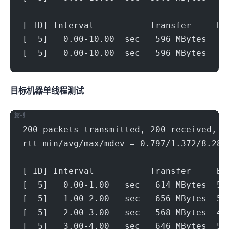
- - - - - - - - - - - - - - - - - - - - 
[ ID] Interval           Transfer     Bi
[  5]   0.00-10.00  sec   596 MBytes   5
[  5]   0.00-10.00  sec   596 MBytes   5
目标机器 IPERF3单线程测试
复制
200 packets transmitted, 200 received, 0
rtt min/avg/max/mdev = 0.797/1.372/8.285
[ ID] Interval           Transfer     Bi
[  5]   0.00-1.00   sec   614 MBytes  5.
[  5]   1.00-2.00   sec   656 MBytes  5.
[  5]   2.00-3.00   sec   568 MBytes  4.
[  5]   3.00-4.00   sec   646 MBytes  5.