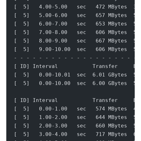
[  5]   4.00-5.00   sec   472 MBytes  3.
[  5]   5.00-6.00   sec   657 MBytes  5.
[  5]   6.00-7.00   sec   653 MBytes  5.
[  5]   7.00-8.00   sec   606 MBytes  5.
[  5]   8.00-9.00   sec   667 MBytes  5.
[  5]   9.00-10.00  sec   606 MBytes  5.
- - - - - - - - - - - - - - - - - - - - 
[ ID] Interval           Transfer     Bi
[  5]   0.00-10.01  sec  6.01 GBytes  5.
[  5]   0.00-10.00  sec  6.00 GBytes  5.
[ ID] Interval           Transfer     Bi
[  5]   0.00-1.00   sec   574 MBytes  4.
[  5]   1.00-2.00   sec   644 MBytes  5.
[  5]   2.00-3.00   sec   660 MBytes  5.
[  5]   3.00-4.00   sec   717 MBytes  6.