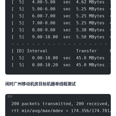
[  5]   4.00-5.00   sec  4.62 MBytes  38
[  5]   5.00-6.00   sec  5.25 MBytes  44
[  5]   6.00-7.00   sec  5.25 MBytes  44
[  5]   7.00-8.00   sec  5.25 MBytes  44
[  5]   8.00-9.00   sec  5.38 MBytes  45
[  5]   9.00-10.00  sec  5.50 MBytes  46
- - - - - - - - - - - - - - - - - - - - 
[ ID] Interval           Transfer     Bi
[  5]   0.00-10.00  sec  45.0 MBytes  37
[  5]   0.00-10.20  sec  45.0 MBytes  37
闲时广州移动机房(500Mbps)
目标机器 IPERF3单线程测试
复制
200 packets transmitted, 200 received, 0
rtt min/avg/max/mdev = 174.356/174.781/1