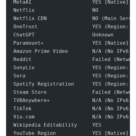
MetaAI                    YES [Native]
Netflix                   NO
Netflix CDN               NO (Main Servi
OneTrust                  YES (Region: U
ChatGPT                   Unknown
Paramount+                YES [Native]
Amazon Prime Video        N/A (No IPv6 S
Reddit                    Failed (Networ
SonyLiv                   YES (Region: U
Sora                      YES (Region: U
Spotify Registration      YES (Region: U
Steam Store               Failed (Networ
TVBAnywhere+              N/A (No IPv6 S
TikTok                    N/A (No IPv6 S
Viu.com                   N/A (No IPv6 S
Wikipedia Editability     YES
YouTube Region            YES [Native]