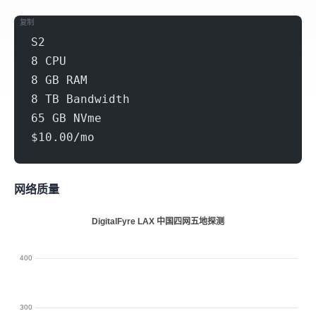
复制
S2
8 CPU
8 GB RAM
8 TB Bandwidth
65 GB NVme
$10.00/mo
网络质量