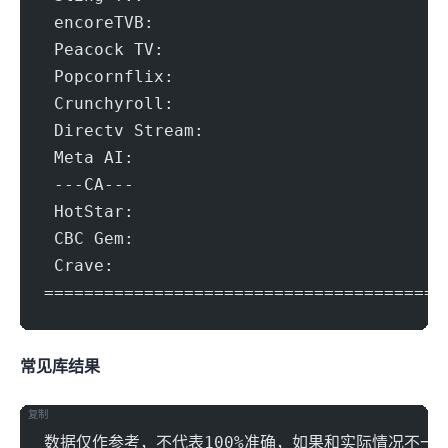
 e
 P
 C
 Dir
 ---CA---
 CB
=======================================
常见IP库结果
复制
数据仅作参考，不代表100%准确，如果和实际情况不一