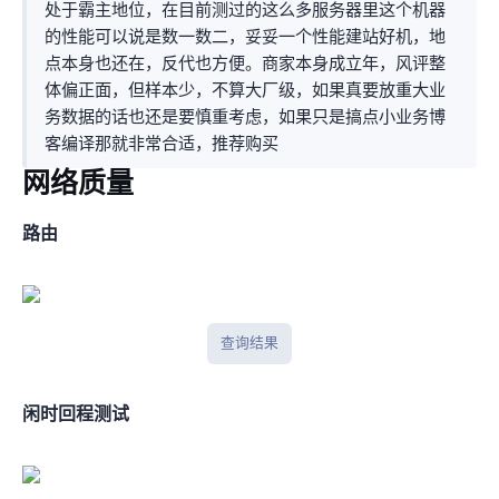
处于霸主地位，在目前测过的这么多服务器里这个机器
的性能可以说是数一数二，妥妥一个性能建站好机，地
点本身也还在LAX，反代也方便。商家本身成立2009年，风评整
体“偏正面，但样本少，不算大厂级”，如果真要放重大业
务数据的话也还是要慎重考虑，如果只是搞点小业务/博
客/编译那就非常合适，推荐购买~
网络质量
BGP路由
BGPtools查询结果
闲时IPV4回程测试