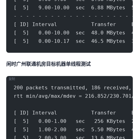
[  5]   9.00-10.00  sec  6.88 MBytes  57
- - - - - - - - - - - - - - - - - - - - 
[ ID] Interval           Transfer     Bi
[  5]   0.00-10.00  sec  48.0 MBytes  40
[  5]   0.00-10.17  sec  46.5 MBytes  38
闲时广州联通机房(500Mbps)
目标机器 IPERF3单线程测试
复制
200 packets transmitted, 186 received, 7
rtt min/avg/max/mdev = 216.852/230.701/2
[ ID] Interval           Transfer     Bi
[  5]   0.00-1.00   sec   256 KBytes  2.
[  5]   1.00-2.00   sec  5.50 MBytes  46
[  5]   2.00-3.00   sec  13.6 MBytes   1