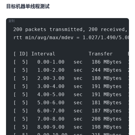
目标机器 IPERF3单线程测试
复制
200 packets transmitted, 200 received, 0
rtt min/avg/max/mdev = 1.027/1.490/5.082
[ ID] Interval           Transfer     Bi
[  5]   0.00-1.00   sec   186 MBytes  1.
[  5]   1.00-2.00   sec   244 MBytes  2.
[  5]   2.00-3.00   sec   180 MBytes  1.
[  5]   3.00-4.00   sec   191 MBytes  1.
[  5]   4.00-5.00   sec   191 MBytes  1.
[  5]   5.00-6.00   sec   181 MBytes  1.
[  5]   6.00-7.00   sec   187 MBytes  1.
[  5]   7.00-8.00   sec   208 MBytes  1.
[  5]   8.00-9.00   sec   198 MBytes  1.