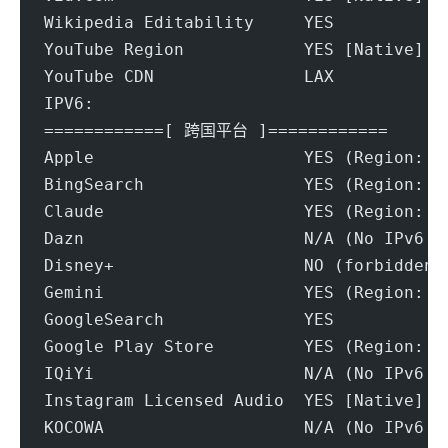
Wikipedia Editability     YES
YouTube Region            YES [Native]
YouTube CDN               LAX
IPV6:
============[ 跨国平台 ]============
Apple                     YES (Region: U
BingSearch                YES (Region: U
Claude                    YES (Region: U
Dazn                      N/A (No IPv6 S
Disney+                   NO (forbidden-
Gemini                    YES (Region: U
GoogleSearch              YES
Google Play Store         YES (Region: U
IQiYi                     N/A (No IPv6 S
Instagram Licensed Audio  YES [Native]
KOCOWA                    N/A (No IPv6 S