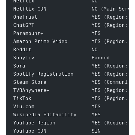
Netflix                   NO
Netflix CDN               NO (Main Servi
OneTrust                  YES (Region: S
ChatGPT                   YES (Region: S
Paramount+                YES
Amazon Prime Video        YES (Region: S
Reddit                    NO
SonyLiv                   Banned
Sora                      YES (Region: S
Spotify Registration      YES (Region: S
Steam Store               YES (Community
TVBAnywhere+              YES (Region: S
TikTok                    YES (Region: S
Viu.com                   YES
Wikipedia Editability     YES
YouTube Region            YES (Region: I
YouTube CDN               SIN