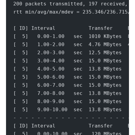
200 packets transmitted, 197 received, 1
rtt min/avg/max/mdev = 235.346/236.715/2
[ ID] Interval           Transfer     Bi
[  5]   0.00-1.00   sec  1010 KBytes  8.
[  5]   1.00-2.00   sec  4.76 MBytes  40
[  5]   2.00-3.00   sec  12.5 MBytes   1
[  5]   3.00-4.00   sec  15.0 MBytes   1
[  5]   4.00-5.00   sec  13.8 MBytes   1
[  5]   5.00-6.00   sec  15.0 MBytes   1
[  5]   6.00-7.00   sec  15.0 MBytes   1
[  5]   7.00-8.00   sec  13.8 MBytes   1
[  5]   8.00-9.00   sec  15.0 MBytes   1
[  5]   9.00-10.00  sec  13.8 MBytes   1
- - - - - - - - - - - - - - - - - - - - 
[ ID] Interval           Transfer     Bi
[  5]   0.00-10.00  sec   120 MBytes   1