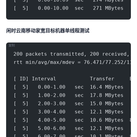
[  5]   0.00-10.00  sec   271 MBytes   2
闲时云南移动家宽(1000Mbps)
目标机器 IPERF3单线程测试
复制
200 packets transmitted, 200 received, 0
rtt min/avg/max/mdev = 76.471/77.252/119
[ ID] Interval           Transfer     Bi
[  5]   0.00-1.00   sec  16.4 MBytes   1
[  5]   1.00-2.00   sec  17.8 MBytes   1
[  5]   2.00-3.00   sec  15.0 MBytes   1
[  5]   3.00-4.00   sec  12.1 MBytes   1
[  5]   4.00-5.00   sec  10.6 MBytes  89
[  5]   5.00-6.00   sec  12.1 MBytes   1
[  5]   6.00-7.00   sec  10.1 MBytes  84