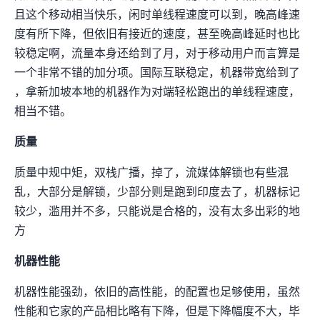
且这个移动相当快乐，闲时单线程速度可以到300Mbps，晚高峰速
度有所下降，但依旧有接近100Mbps的速度，甚至晚高峰延时也比
较稳定啊，流量本身还给到了4T/月，对于移动用户而言算是
一个非常不错的加分项。国际互联稳定，机器带宽给到了
10Gbps，拿新加坡本地的机器作为对端轻松跑出8Gbps+的单线程速度，
相当不错。
IP质量
IP质量中规中矩，IPV4+IPV6双栈广播IP，Disney+/Netflix/Reddit掉了，流媒体解锁也有些混
乱，大部分是SG解锁，少部分则是跑到印度去了，机器标记
较少，滥用并不多，只能说是合格的IP，没有太多出彩的地
方
机器性能
机器性能强劲，依旧Ryzen 9950X的CPU+高性能IO，8C8G的配置也足够使用，虽然
性能和它家的LAX产品相比略有下降，但是下降幅度不大，毕