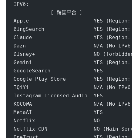
IPV6:
============[ 跨国平台 ]============
Apple                     YES (Region: S
BingSearch                YES (Region: W
Claude                    YES (Region: S
Dazn                      N/A (No IPv6 S
Disney+                   NO (forbidden-
Gemini                    YES (Region: U
GoogleSearch              YES
Google Play Store         YES (Region: U
IQiYi                     N/A (No IPv6 S
Instagram Licensed Audio  YES
KOCOWA                    N/A (No IPv6 S
MetaAI                    YES
Netflix                   NO
Netflix CDN               NO (Main Servi
OneTrust                  YES (Region: S