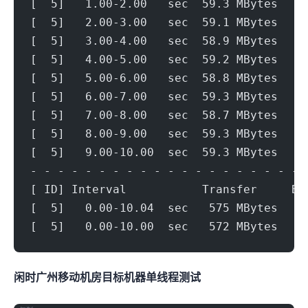
[  5]   1.00-2.00   sec  59.3 MBytes   4
[  5]   2.00-3.00   sec  59.1 MBytes   4
[  5]   3.00-4.00   sec  58.9 MBytes   4
[  5]   4.00-5.00   sec  59.2 MBytes   4
[  5]   5.00-6.00   sec  58.8 MBytes   4
[  5]   6.00-7.00   sec  59.3 MBytes   4
[  5]   7.00-8.00   sec  58.7 MBytes   4
[  5]   8.00-9.00   sec  59.3 MBytes   4
[  5]   9.00-10.00  sec  59.3 MBytes   4
- - - - - - - - - - - - - - - - - - - - 
[ ID] Interval           Transfer     Bi
[  5]   0.00-10.04  sec   575 MBytes   4
[  5]   0.00-10.00  sec   572 MBytes   4
闲时广州移动机房(500Mbps)
目标机器 IPERF3单线程测试