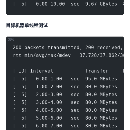
[  5]   0.00-10.00  sec  9.67 GBytes  8.
目标机器 IPERF3单线程测试
复制
200 packets transmitted, 200 received, 0
rtt min/avg/max/mdev = 37.728/37.862/38.
[ ID] Interval           Transfer     Bi
[  5]   0.00-1.00   sec  95.0 MBytes   7
[  5]   1.00-2.00   sec  80.0 MBytes   6
[  5]   2.00-3.00   sec  80.0 MBytes   6
[  5]   3.00-4.00   sec  80.0 MBytes   6
[  5]   4.00-5.00   sec  80.0 MBytes   6
[  5]   5.00-6.00   sec  80.0 MBytes   6
[  5]   6.00-7.00   sec  80.0 MBytes   6