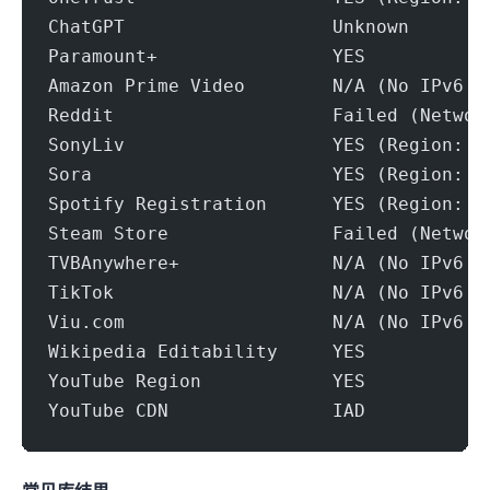
ChatGPT                   Unknown
Paramount+                YES
Amazon Prime Video        N/A (No IPv6 S
Reddit                    Failed (Networ
SonyLiv                   YES (Region: S
Sora                      YES (Region: S
Spotify Registration      YES (Region: S
Steam Store               Failed (Networ
TVBAnywhere+              N/A (No IPv6 S
TikTok                    N/A (No IPv6 S
Viu.com                   N/A (No IPv6 S
Wikipedia Editability     YES
YouTube Region            YES
YouTube CDN               IAD