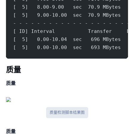
[  5]   8.00-9.00   sec  70.9 MBytes   5
[  5]   9.00-10.00  sec  70.9 MBytes   5
- - - - - - - - - - - - - - - - - - - - 
[ ID] Interval           Transfer     Bi
[  5]   0.00-10.04  sec   696 MBytes   5
[  5]   0.00-10.00  sec   693 MBytes   5
ip质量
IPV4质量
IP质量检测脚本结果图
IPV6质量