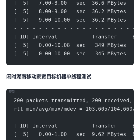
[  5]   7.00-8.00   sec  36.6 MBytes   3
[  5]   8.00-9.00   sec  36.2 MBytes   3
[  5]   9.00-10.00  sec  36.2 MBytes   3
- - - - - - - - - - - - - - - - - - - - 
[ ID] Interval           Transfer     Bi
[  5]   0.00-10.08  sec   349 MBytes   2
[  5]   0.00-10.00  sec   345 MBytes   2
闲时湖南移动家宽(300Mbps)
目标机器 IPERF3单线程测试
复制
200 packets transmitted, 200 received, 0
rtt min/avg/max/mdev = 103.605/104.660/1
[ ID] Interval           Transfer     Bi
[  5]   0.00-1.00   sec  9.62 MBytes  80