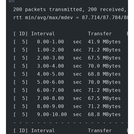
复制
200 packets transmitted, 200 received, 0
rtt min/avg/max/mdev = 87.714/87.784/88.
[ ID] Interval           Transfer     Bi
[  5]   0.00-1.00   sec  41.9 MBytes   3
[  5]   1.00-2.00   sec  71.2 MBytes   5
[  5]   2.00-3.00   sec  67.5 MBytes   5
[  5]   3.00-4.00   sec  70.0 MBytes   5
[  5]   4.00-5.00   sec  68.8 MBytes   5
[  5]   5.00-6.00   sec  70.0 MBytes   5
[  5]   6.00-7.00   sec  71.2 MBytes   5
[  5]   7.00-8.00   sec  67.5 MBytes   5
[  5]   8.00-9.00   sec  71.2 MBytes   5
[  5]   9.00-10.00  sec  68.8 MBytes   5
- - - - - - - - - - - - - - - - - - - - 
[ ID] Interval           Transfer     Bi