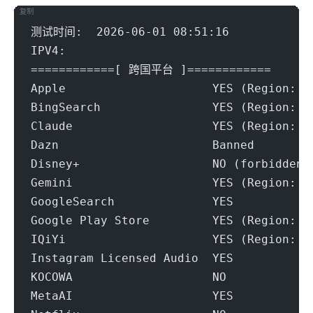
复制
测试时间:  2026-06-01 08:51:16
IPV4:
============[ 跨国平台 ]============
Apple                     YES (Region: S
BingSearch                YES (Region: W
Claude                    YES (Region: S
Dazn                      Banned
Disney+                   NO (forbidden-
Gemini                    YES (Region: I
GoogleSearch              YES
Google Play Store         YES (Region: I
IQiYi                     YES (Region: S
Instagram Licensed Audio  YES
KOCOWA                    NO
MetaAI                    YES