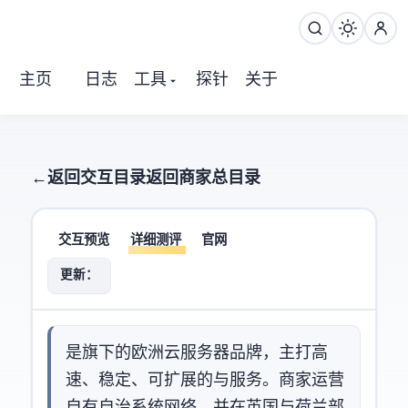
主页
日志
工具
探针
关于
← 返回交互目录
返回商家总目录
quicksrv
交互预览
详细测评
官网
更新：2026-07-19
Quicksrv是 ClearStack B.V. 旗下的欧洲云服务器品牌，主打高
速、稳定、可扩展的 KVM VPS 与 Web Hosting 服务。商家运营