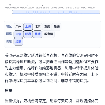
地区
广州
上海
北京
重庆
新疆
网络
电信
联通
移动
教育网
丢包
绘制
看似是三网稳定延时较低直连机，直连体验实则是“闲时不
错晚高峰疯狂断流”，可以把直连当作是备用选项但不要作
为主力使用，推荐作为纯落地机器，利用中转来提升体验
和稳定。机器中转质量相当不错，HK中转延时在27-33ms之间，上下
行单线程速度基本都可以到400-500Mbps之间，非常不错的速度。
IP质量
IP质量优秀，IPV4+IPV6双栈
台湾家宽，动态IP每天切换，常规流媒体完