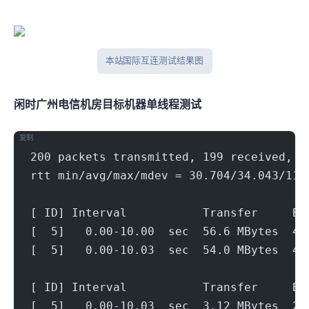
本站 Tcpping 国际互连测试结果图
闲时广州电信机房(500Mbps)
目标机器 IPERF3单线程测试
复制
200 packets transmitted, 199 received, 0
rtt min/avg/max/mdev = 30.704/34.043/111
[ ID] Interval           Transfer     Bi
[  5]   0.00-10.00  sec  56.6 MBytes  47
[  5]   0.00-10.03  sec  54.0 MBytes  45
[ ID] Interval           Transfer     Bi
[  5]   0.00-10.03  sec  3.12 MBytes  2.