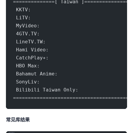
==============[ Taiwan ]===============
 KKTV:					Ye
 LiTV:					Failed (Err
 MyVideo:				Ye
 4GTV.TV:				Ye
 LineTV.TW:				Failed (Erro
 Hami Video:				Y
 CatchPlay+:				Y
 HBO Max:				Yes (Re
 Bahamut Anime:				Yes (R
 SonyLiv:				No (Geoblo
 Bilibili Taiwan Only:			Y
=======================================
常见IP库结果