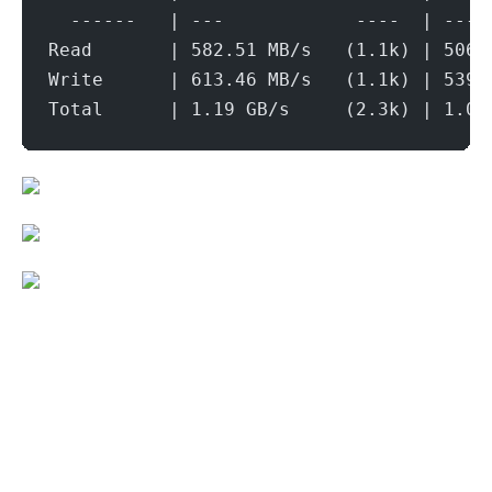
  ------   | ---            ----  | ----
Read       | 582.51 MB/s   (1.1k) | 506.
Write      | 613.46 MB/s   (1.1k) | 539.
Total      | 1.19 GB/s     (2.3k) | 1.04