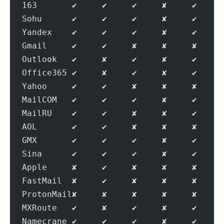
163       ✔     ✔     ✔     ✘     ✔     
Sohu      ✔     ✔     ✔     ✘     ✔     
Yandex    ✔     ✔     ✔     ✘     ✔     
Gmail     ✔     ✔     ✘     ✘     ✘     
Outlook   ✔     ✘     ✔     ✘     ✔     
Office365 ✔     ✘     ✔     ✘     ✔     
Yahoo     ✔     ✔     ✘     ✘     ✘     
MailCOM   ✔     ✔     ✔     ✘     ✔     
MailRU    ✔     ✔     ✘     ✘     ✔     
AOL       ✔     ✔     ✘     ✘     ✘     
GMX       ✔     ✔     ✔     ✘     ✔     
Sina      ✔     ✔     ✔     ✘     ✔     
Apple     ✘     ✔     ✘     ✘     ✘     
FastMail  ✘     ✔     ✘     ✘     ✘     
ProtonMail✘     ✘     ✘     ✘     ✘     
MXRoute   ✔     ✘     ✔     ✘     ✔     
Namecrane ✔     ✔     ✔     ✘     ✔     