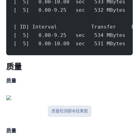
[  5]   0.00-10.00  sec   533 MBytes   4
[  5]   0.00-9.25   sec   532 MBytes   4
[ ID] Interval           Transfer     Bi
[  5]   0.00-9.25   sec   534 MBytes   4
[  5]   0.00-10.00  sec   531 MBytes   4
ip质量
IPV4质量
IP质量检测脚本结果图
IPV6质量