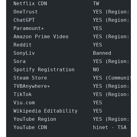
Netflix CDN               TW
OneTrust                  YES (Region: T
ChatGPT                   YES (Region: T
Paramount+                YES
Amazon Prime Video        YES (Region: T
Reddit                    YES
SonyLiv                   Banned
Sora                      YES (Region: T
Spotify Registration      NO
Steam Store               YES (Community
TVBAnywhere+              YES (Region: T
TikTok                    YES (Region: T
Viu.com                   YES
Wikipedia Editability     YES
YouTube Region            YES (Region: T
YouTube CDN               hinet - TSA