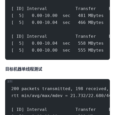
[ ID] Interval           Transfer     Bi
[  5]   0.00-10.00  sec   481 MBytes   4
[  5]   0.00-10.04  sec   466 MBytes   3
[ ID] Interval           Transfer     Bi
[  5]   0.00-10.04  sec   558 MBytes   4
[  5]   0.00-10.00  sec   555 MBytes   4
目标机器 IPERF3单线程测试
复制
200 packets transmitted, 198 received, 1
rtt min/avg/max/mdev = 21.732/22.680/44.
[ ID] Interval           Transfer     Bi