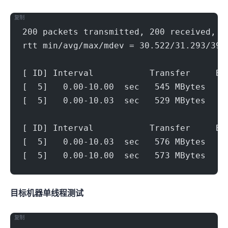
复制
200 packets transmitted, 200 received, 0
rtt min/avg/max/mdev = 30.522/31.293/39.
[ ID] Interval           Transfer     Bi
[  5]   0.00-10.00  sec   545 MBytes   4
[  5]   0.00-10.03  sec   529 MBytes   4
[ ID] Interval           Transfer     Bi
[  5]   0.00-10.03  sec   576 MBytes   4
[  5]   0.00-10.00  sec   573 MBytes   4
目标机器 IPERF3单线程测试
复制