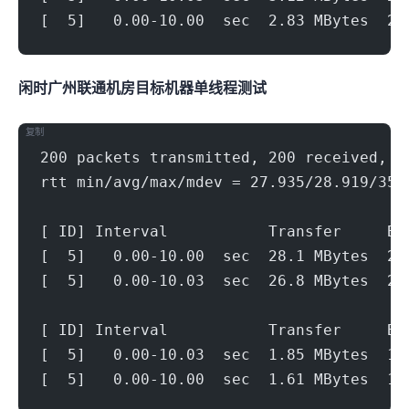
[  5]   0.00-10.00  sec  2.83 MBytes  2.
闲时广州联通机房(500Mbps)
目标机器 IPERF3单线程测试
复制
200 packets transmitted, 200 received, 0
rtt min/avg/max/mdev = 27.935/28.919/35.
[ ID] Interval           Transfer     Bi
[  5]   0.00-10.00  sec  28.1 MBytes  23
[  5]   0.00-10.03  sec  26.8 MBytes  22
[ ID] Interval           Transfer     Bi
[  5]   0.00-10.03  sec  1.85 MBytes  1.
[  5]   0.00-10.00  sec  1.61 MBytes  1.