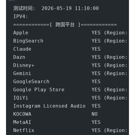
测试时间:  2026-05-19 11:10:00
IPV4:
============[ 跨国平台 ]============
Apple                     YES (Region: T
BingSearch                YES (Region: T
Claude                    YES
Dazn                      YES (Region: T
Disney+                   YES (Region: T
Gemini                    YES (Region: T
GoogleSearch              YES
Google Play Store         YES (Region: T
IQiYi                     YES (Region: T
Instagram Licensed Audio  YES
KOCOWA                    NO
MetaAI                    YES
Netflix                   YES (Region: T