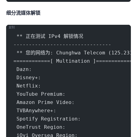
细分流媒体解锁
复制
 ** 正在测试 IPv4 解锁情况
--------------------------------
 ** 您的网络为: Chunghwa Telecom (125.231.
============[ Multination ]============
 Dazn:					Yes (Reg
 Disney+:				Yes (Re
 Netflix:				Yes (Re
 YouTube Premium:			Yes (
 Amazon Prime Video:			Yes (
 TVBAnywhere+:				Y
 Spotify Registration:			
 OneTrust Region:			TW [
 iQyi Oversea Region:			T