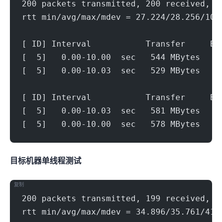
200 packets transmitted, 200 received, 0
rtt min/avg/max/mdev = 27.224/28.256/101
[ ID] Interval           Transfer     Bi
[  5]   0.00-10.00  sec   544 MBytes   4
[  5]   0.00-10.03  sec   529 MBytes   4
[ ID] Interval           Transfer     Bi
[  5]   0.00-10.03  sec   581 MBytes   4
[  5]   0.00-10.00  sec   578 MBytes   4
目标机器 IPERF3单线程测试
复制
200 packets transmitted, 199 received, 0
rtt min/avg/max/mdev = 34.896/35.761/41.