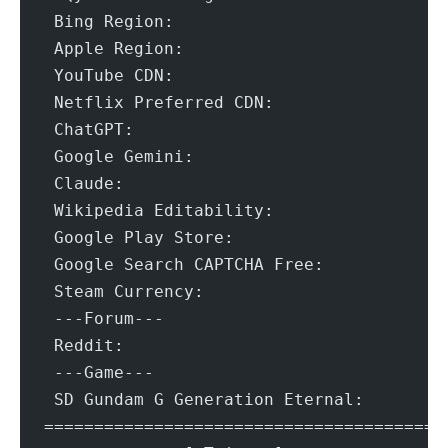
 Bing Region:				TW (
 Apple Region:				T
 YouTube CDN:				[HINET]
 Netflix Preferred CDN:			[Chung
 ChatGPT:				Ye
 Google Gemini:				Yes (R
 Claude:				Ye
 Wikipedia Editability:			Y
 Google Play Store:			Ta
 Google Search CAPTCHA Free:		Y
 Steam Currency:			T
 ---Forum---
 Reddit:				Ye
 ---Game---
 SD Gundam G Generation Eternal:	
=======================================