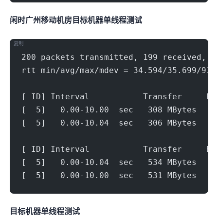
闲时广州移动机房(500Mbps)
目标机器 IPERF3单线程测试
复制
200 packets transmitted, 199 received, 0
rtt min/avg/max/mdev = 34.594/35.699/93.
[ ID] Interval           Transfer     Bi
[  5]   0.00-10.00  sec   308 MBytes   2
[  5]   0.00-10.04  sec   306 MBytes   2
[ ID] Interval           Transfer     Bi
[  5]   0.00-10.04  sec   534 MBytes   4
[  5]   0.00-10.00  sec   531 MBytes   4
目标机器 IPERF3单线程测试