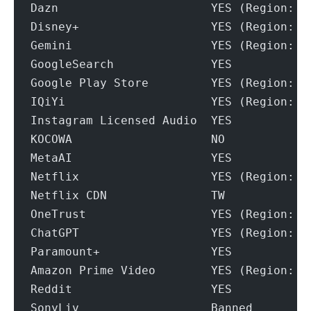
Dazn                      YES (Region: T
Disney+                   YES (Region: T
Gemini                    YES (Region: T
GoogleSearch              YES
Google Play Store         YES (Region: T
IQiYi                     YES (Region: T
Instagram Licensed Audio  YES
KOCOWA                    NO
MetaAI                    YES
Netflix                   YES (Region: T
Netflix CDN               TW
OneTrust                  YES (Region: T
ChatGPT                   YES (Region: T
Paramount+                YES
Amazon Prime Video        YES (Region: T
Reddit                    YES
SonyLiv                   Banned