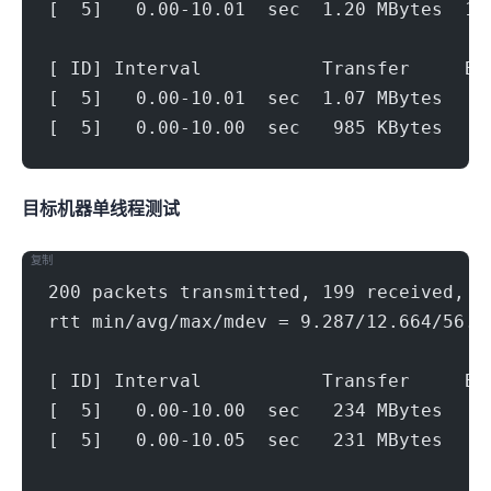
[  5]   0.00-10.01  sec  1.20 MBytes  1.
[ ID] Interval           Transfer     Bi
[  5]   0.00-10.01  sec  1.07 MBytes   8
[  5]   0.00-10.00  sec   985 KBytes   8
目标机器 IPERF3单线程测试
复制
200 packets transmitted, 199 received, 0
rtt min/avg/max/mdev = 9.287/12.664/56.0
[ ID] Interval           Transfer     Bi
[  5]   0.00-10.00  sec   234 MBytes   1
[  5]   0.00-10.05  sec   231 MBytes   1