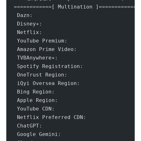
============[ Multination ]============
 Dazn:					Yes (Reg
 Disney+:				Yes (Re
 Netflix:				Yes (Re
 YouTube Premium:			Yes (
 Amazon Prime Video:			Yes (
 TVBAnywhere+:				Y
 Spotify Registration:			
 OneTrust Region:			TW [
 iQyi Oversea Region:			T
 Bing Region:				TW (
 Apple Region:				T
 YouTube CDN:				[SONETTAI
 Netflix Preferred CDN:			[AboveN
 ChatGPT:				Ye
 Google Gemini:				Yes (R