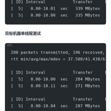
[ ID] Interval           Transfer     Bi
[  5]   0.00-10.01  sec   339 MBytes   2
[  5]   0.00-10.00  sec   335 MBytes   2
目标机器 IPERF3单线程测试
复制
200 packets transmitted, 196 received, 2
rtt min/avg/max/mdev = 37.508/41.438/67.
[ ID] Interval           Transfer     Bi
[  5]   0.00-10.00  sec   284 MBytes   2
[  5]   0.00-10.11  sec   271 MBytes   2
[ ID] Interval           Transfer     Bi
[  5]   0.00-10.04  sec   287 MBytes   2