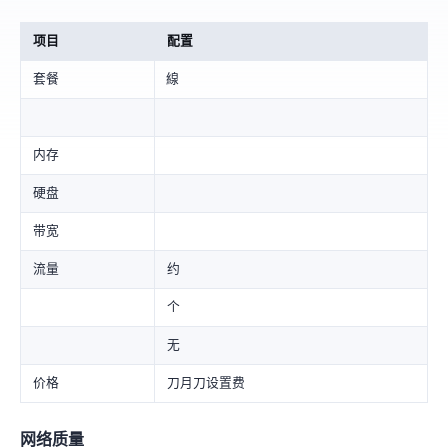
项目
配置
套餐
SoNet-VDS-1線
内存
硬盘
带宽
流量
5 TB / week,约 20 TB / month
1 个 IPv4
无
价格
45.99刀/月+3.00刀设置费
网络质量