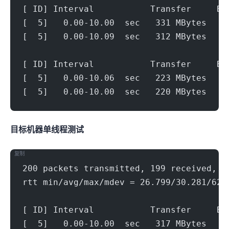
[ ID] Interval           Transfer     Bi
[  5]   0.00-10.00  sec   331 MBytes   2
[  5]   0.00-10.09  sec   312 MBytes   2
[ ID] Interval           Transfer     Bi
[  5]   0.00-10.06  sec   223 MBytes   1
[  5]   0.00-10.00  sec   220 MBytes   1
目标机器 IPERF3单线程测试
复制
200 packets transmitted, 199 received, 0
rtt min/avg/max/mdev = 26.799/30.281/62.
[ ID] Interval           Transfer     Bi
[  5]   0.00-10.00  sec   317 MBytes   2