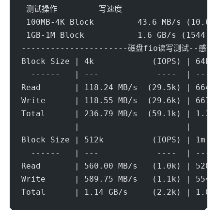
 测试操作		写速度	
 100MB-4K Block		43.6 MB/s (10.63 
 1GB-1M Block		1.6 GB/s (1544 I
----------------------磁盘fio读写测试--感谢y
Block Size | 4k            (IOPS) | 64k 
  ------   | ---            ----  | ----
Read       | 118.24 MB/s  (29.5k) | 664.
Write      | 118.55 MB/s  (29.6k) | 667.
Total      | 236.79 MB/s  (59.1k) | 1.33
           |                      |     
Block Size | 512k          (IOPS) | 1m  
  ------   | ---            ----  | ----
Read       | 560.00 MB/s   (1.0k) | 520.
Write      | 589.75 MB/s   (1.1k) | 554.
Total      | 1.14 GB/s     (2.2k) | 1.07