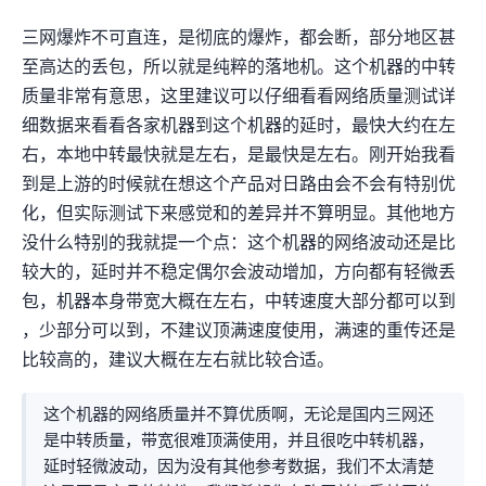
三网爆炸不可直连，是彻底的爆炸，SSH都会断，部分地区甚
至高达50%的丢包，所以就是纯粹的落地机。这个机器的中转
质量非常有意思，这里建议可以仔细看看网络质量测试详
细数据来看看各家机器到这个机器的延时，HK最快大约在30ms左
右，TW本地中转最快就是10ms左右，JP是最快是40ms左右。刚开始我看
到是Sony上游的时候就在想这个产品对日路由会不会有特别优
化，但实际测试下来感觉和
的差异并不算明显。其他地方
没什么特别的我就提一个点：这个机器的网络波动还是比
较大的，延时并不稳定(偶尔会波动增加40ms)，TW/JP方向都有轻微丢
包(1-2%)，机器本身带宽大概在2900Mbps左右，中转速度大部分都可以到
200Mbps，少部分可以到280Mbps，不建议顶满速度使用，满速的重传还是
比较高的，建议大概在180Mbps左右就比较合适。
这个机器的网络质量并不算优质啊，无论是国内三网还
是中转质量，带宽很难顶满使用，并且很吃中转机器，
延时轻微波动，因为没有其他参考数据，我们不太清楚