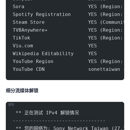
Sora                      YES (Region: T
Spotify Registration      YES (Region: T
Steam Store               YES (Community
TVBAnywhere+              YES (Region: T
TikTok                    YES (Region: T
Viu.com                   YES
Wikipedia Editability     YES
YouTube Region            YES (Region: T
YouTube CDN               sonettaiwan - 
细分流媒体解锁
复制
 ** 正在测试 IPv4 解锁情况
--------------------------------
 ** 您的网络为: Sony Network Taiwan (27.10