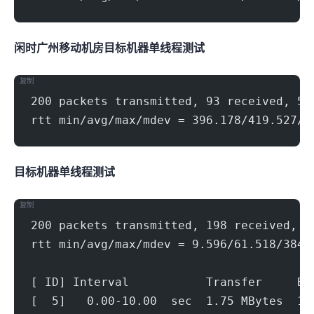
闲时广州移动机房(500Mbps)
目标机器 IPERF3单线程测试
复制
200 packets transmitted, 93 received, 53
rtt min/avg/max/mdev = 396.178/419.527/4
目标机器 IPERF3单线程测试
复制
200 packets transmitted, 198 received, 1
rtt min/avg/max/mdev = 9.596/61.518/384.
[ ID] Interval           Transfer     Bi
[  5]   0.00-10.00  sec  1.75 MBytes  1.