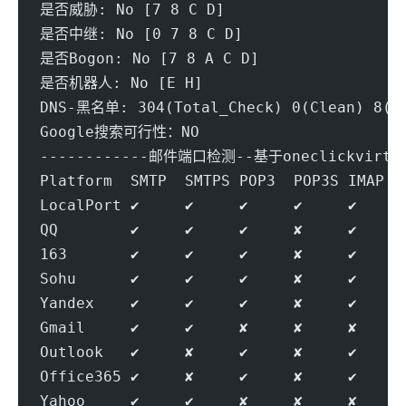
是否威胁: No [7 8 C D] 
是否中继: No [0 7 8 C D] 
是否Bogon: No [7 8 A C D] 
是否机器人: No [E H] 
DNS-黑名单: 304(Total_Check) 0(Clean) 8(Bl
Google搜索可行性：NO
------------邮件端口检测--基于oneclickvirt/p
Platform  SMTP  SMTPS POP3  POP3S IMAP  
LocalPort ✔     ✔     ✔     ✔     ✔     
QQ        ✔     ✔     ✔     ✘     ✔     
163       ✔     ✔     ✔     ✘     ✔     
Sohu      ✔     ✔     ✔     ✘     ✔     
Yandex    ✔     ✔     ✔     ✘     ✔     
Gmail     ✔     ✔     ✘     ✘     ✘     
Outlook   ✔     ✘     ✔     ✘     ✔     
Office365 ✔     ✘     ✔     ✘     ✔     
Yahoo     ✔     ✔     ✘     ✘     ✘     