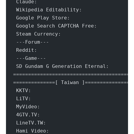
 Claude:				Ye
 Wikipedia Editability:			Y
 Google Play Store:			Ta
 Google Search CAPTCHA Free:		Y
 Steam Currency:			T
 ---Forum---
 Reddit:				Ye
 ---Game---
 SD Gundam G Generation Eternal:	
=======================================
==============[ Taiwan ]===============
 KKTV:					Ye
 LiTV:					Failed (Err
 MyVideo:				Ye
 4GTV.TV:				Ye
 LineTV.TW:				Failed (Erro
 Hami Video:				Y