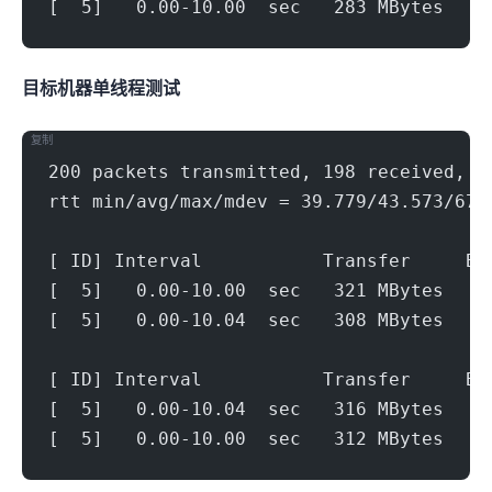
[  5]   0.00-10.00  sec   283 MBytes   2
目标机器 IPERF3单线程测试
复制
200 packets transmitted, 198 received, 1
rtt min/avg/max/mdev = 39.779/43.573/67.
[ ID] Interval           Transfer     Bi
[  5]   0.00-10.00  sec   321 MBytes   2
[  5]   0.00-10.04  sec   308 MBytes   2
[ ID] Interval           Transfer     Bi
[  5]   0.00-10.04  sec   316 MBytes   2
[  5]   0.00-10.00  sec   312 MBytes   2