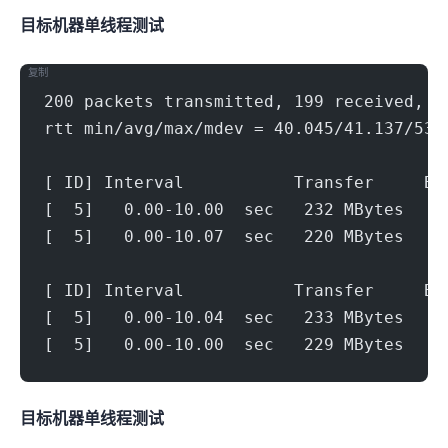
目标机器 IPERF3单线程测试
复制
200 packets transmitted, 199 received, 0
rtt min/avg/max/mdev = 40.045/41.137/53.
[ ID] Interval           Transfer     Bi
[  5]   0.00-10.00  sec   232 MBytes   1
[  5]   0.00-10.07  sec   220 MBytes   1
[ ID] Interval           Transfer     Bi
[  5]   0.00-10.04  sec   233 MBytes   1
[  5]   0.00-10.00  sec   229 MBytes   1
目标机器 IPERF3单线程测试