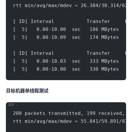
rtt min/avg/max/mdev = 26.384/30.314/62.
[ ID] Interval           Transfer     Bi
[  5]   0.00-10.00  sec   186 MBytes   1
[  5]   0.00-10.09  sec   174 MBytes   1
[ ID] Interval           Transfer     Bi
[  5]   0.00-10.03  sec   333 MBytes   2
[  5]   0.00-10.00  sec   330 MBytes   2
目标机器 IPERF3单线程测试
复制
200 packets transmitted, 199 received, 0
rtt min/avg/max/mdev = 55.841/59.891/87.