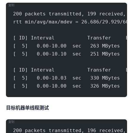
复制
200 packets transmitted, 199 received, 0
rtt min/avg/max/mdev = 26.686/29.929/60.
[ ID] Interval           Transfer     Bi
[  5]   0.00-10.00  sec   263 MBytes   2
[  5]   0.00-10.10  sec   251 MBytes   2
[ ID] Interval           Transfer     Bi
[  5]   0.00-10.03  sec   330 MBytes   2
[  5]   0.00-10.00  sec   326 MBytes   2
目标机器 IPERF3单线程测试
复制
200 packets transmitted, 196 received, 2