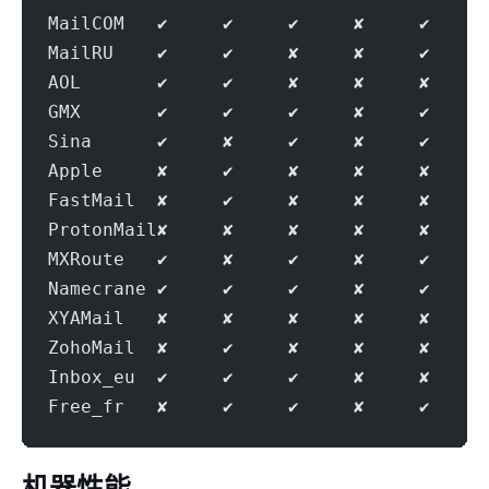
MailCOM   ✔     ✔     ✔     ✘     ✔     
MailRU    ✔     ✔     ✘     ✘     ✔     
AOL       ✔     ✔     ✘     ✘     ✘     
GMX       ✔     ✔     ✔     ✘     ✔     
Sina      ✔     ✘     ✔     ✘     ✔     
Apple     ✘     ✔     ✘     ✘     ✘     
FastMail  ✘     ✔     ✘     ✘     ✘     
ProtonMail✘     ✘     ✘     ✘     ✘     
MXRoute   ✔     ✘     ✔     ✘     ✔     
Namecrane ✔     ✔     ✔     ✘     ✔     
XYAMail   ✘     ✘     ✘     ✘     ✘     
ZohoMail  ✘     ✔     ✘     ✘     ✘     
Inbox_eu  ✔     ✔     ✔     ✘     ✘     
Free_fr   ✘     ✔     ✔     ✘     ✔     