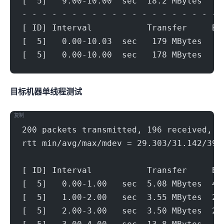
[  5]   9.00-10.00  sec  18.2 MBytes   1
- - - - - - - - - - - - - - - - - - - - 
[ ID] Interval           Transfer     Bi
[  5]   0.00-10.03  sec   179 MBytes   1
[  5]   0.00-10.00  sec   178 MBytes   1
目标机器 IPERF3单线程测试
复制
200 packets transmitted, 196 received, 2
rtt min/avg/max/mdev = 29.303/31.142/39.
[ ID] Interval           Transfer     Bi
[  5]   0.00-1.00   sec  5.08 MBytes  42
[  5]   1.00-2.00   sec  3.55 MBytes  29
[  5]   2.00-3.00   sec  3.50 MBytes  29