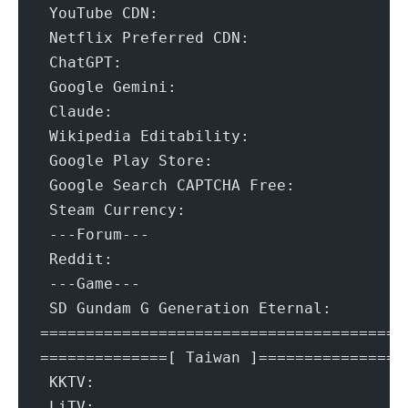
 YouTube CDN:				[HINET] 
 Netflix Preferred CDN:			[Chung
 ChatGPT:				Ye
 Google Gemini:				Yes (R
 Claude:				Ye
 Wikipedia Editability:			Y
 Google Play Store:			Ta
 Google Search CAPTCHA Free:		Y
 Steam Currency:			T
 ---Forum---
 Reddit:				Ye
 ---Game---
 SD Gundam G Generation Eternal:	
=======================================
==============[ Taiwan ]===============
 KKTV:					Ye
 LiTV:					Failed (Net