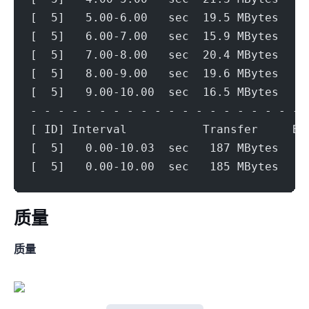
[  5]   5.00-6.00   sec  19.5 MBytes   1
[  5]   6.00-7.00   sec  15.9 MBytes   1
[  5]   7.00-8.00   sec  20.4 MBytes   1
[  5]   8.00-9.00   sec  19.6 MBytes   1
[  5]   9.00-10.00  sec  16.5 MBytes   1
- - - - - - - - - - - - - - - - - - - - 
[ ID] Interval           Transfer     Bi
[  5]   0.00-10.03  sec   187 MBytes   1
[  5]   0.00-10.00  sec   185 MBytes   1
ip质量
IPV4质量