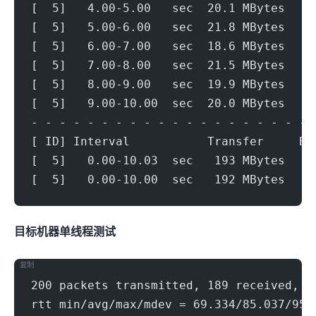
[  5]   4.00-5.00   sec  20.1 MBytes   1
[  5]   5.00-6.00   sec  21.8 MBytes   1
[  5]   6.00-7.00   sec  18.6 MBytes   1
[  5]   7.00-8.00   sec  21.5 MBytes   1
[  5]   8.00-9.00   sec  19.9 MBytes   1
[  5]   9.00-10.00  sec  20.0 MBytes   1
- - - - - - - - - - - - - - - - - - - - 
[ ID] Interval           Transfer     Bi
[  5]   0.00-10.03  sec   193 MBytes   1
[  5]   0.00-10.00  sec   192 MBytes   1
目标机器 IPERF3单线程测试
复制
200 packets transmitted, 189 received, 5
rtt min/avg/max/mdev = 69.334/85.037/95.