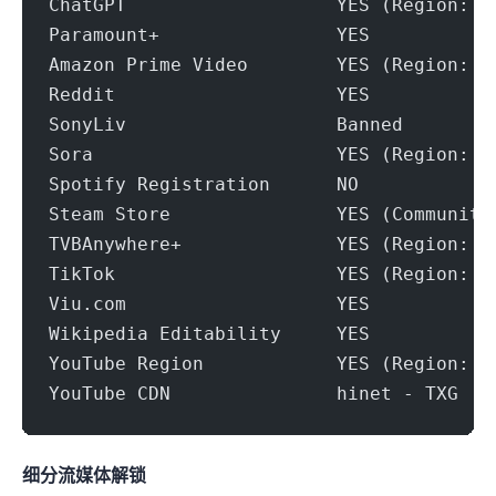
ChatGPT                   YES (Region: T
Paramount+                YES
Amazon Prime Video        YES (Region: T
Reddit                    YES
SonyLiv                   Banned
Sora                      YES (Region: T
Spotify Registration      NO
Steam Store               YES (Community
TVBAnywhere+              YES (Region: T
TikTok                    YES (Region: T
Viu.com                   YES
Wikipedia Editability     YES
YouTube Region            YES (Region: T
YouTube CDN               hinet - TXG
细分流媒体解锁