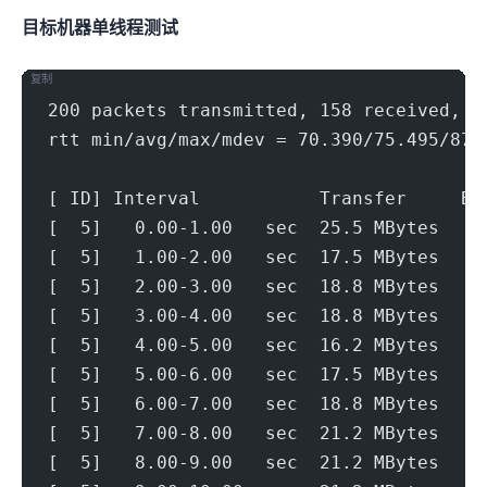
目标机器 IPERF3单线程测试
复制
200 packets transmitted, 158 received, 2
rtt min/avg/max/mdev = 70.390/75.495/87.
[ ID] Interval           Transfer     Bi
[  5]   0.00-1.00   sec  25.5 MBytes   2
[  5]   1.00-2.00   sec  17.5 MBytes   1
[  5]   2.00-3.00   sec  18.8 MBytes   1
[  5]   3.00-4.00   sec  18.8 MBytes   1
[  5]   4.00-5.00   sec  16.2 MBytes   1
[  5]   5.00-6.00   sec  17.5 MBytes   1
[  5]   6.00-7.00   sec  18.8 MBytes   1
[  5]   7.00-8.00   sec  21.2 MBytes   1
[  5]   8.00-9.00   sec  21.2 MBytes   1