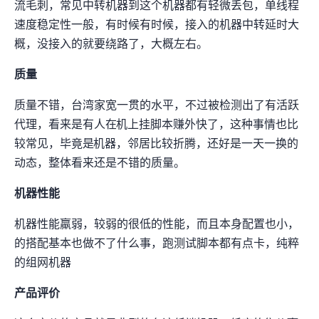
流(毛刺)，常见HK中转机器到这个机器都有轻微丢包(1%-3%)，单线程
速度稳定性一般，有时候150Mbps有时候30Mbps，接入GSL的机器中转延时大
概30ms，没接入的就要绕路了，大概80ms左右。
IP质量
IP质量不错，台湾
家宽一贯的水平，不过被检测出了有活跃
代理，看来是有人在NAT机上挂脚本赚外快了，这种事情也比
较常见，毕竟是NAT机器，邻居比较折腾，还好是一天一换的
动态IP，整体看来还是不错的IP质量。
机器性能
机器性能羸弱，较弱的CPU+很低的IO性能，而且本身配置也小，1C0.25GB
的搭配基本也做不了什么事，跑测试脚本都有点卡，纯粹
的组网机器
产品评价