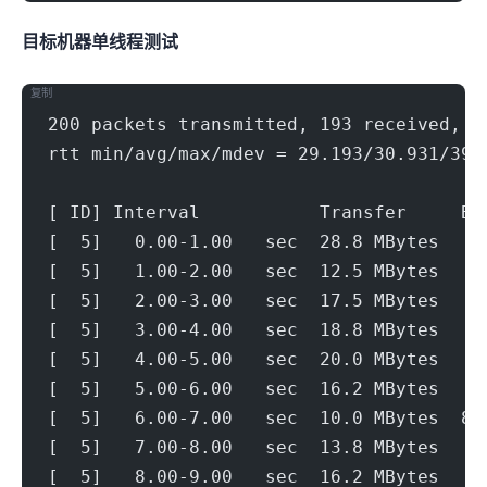
目标机器 IPERF3单线程测试
复制
200 packets transmitted, 193 received, 3
rtt min/avg/max/mdev = 29.193/30.931/39.
[ ID] Interval           Transfer     Bi
[  5]   0.00-1.00   sec  28.8 MBytes   2
[  5]   1.00-2.00   sec  12.5 MBytes   1
[  5]   2.00-3.00   sec  17.5 MBytes   1
[  5]   3.00-4.00   sec  18.8 MBytes   1
[  5]   4.00-5.00   sec  20.0 MBytes   1
[  5]   5.00-6.00   sec  16.2 MBytes   1
[  5]   6.00-7.00   sec  10.0 MBytes  83
[  5]   7.00-8.00   sec  13.8 MBytes   1
[  5]   8.00-9.00   sec  16.2 MBytes   1