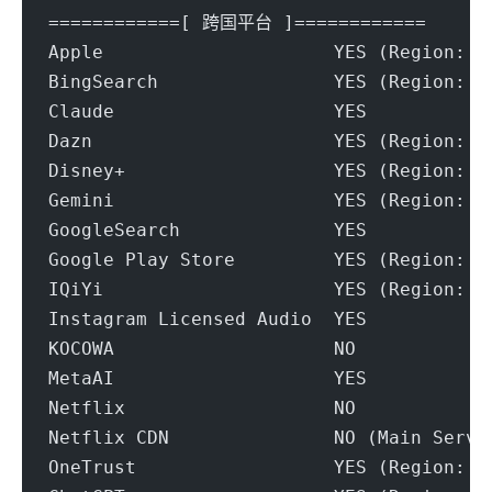
============[ 跨国平台 ]============
Apple                     YES (Region: T
BingSearch                YES (Region: T
Claude                    YES
Dazn                      YES (Region: T
Disney+                   YES (Region: T
Gemini                    YES (Region: T
GoogleSearch              YES
Google Play Store         YES (Region: T
IQiYi                     YES (Region: T
Instagram Licensed Audio  YES
KOCOWA                    NO
MetaAI                    YES
Netflix                   NO
Netflix CDN               NO (Main Servi
OneTrust                  YES (Region: T