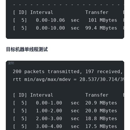
- - - - - - - - - - - - - - - - - - - - 
[ ID] Interval           Transfer     Bi
[  5]   0.00-10.06  sec   101 MBytes  83
[  5]   0.00-10.00  sec  99.4 MBytes  83
目标机器 IPERF3单线程测试
复制
200 packets transmitted, 197 received, 1
rtt min/avg/max/mdev = 28.537/30.714/39.
[ ID] Interval           Transfer     Bi
[  5]   0.00-1.00   sec  20.9 MBytes   1
[  5]   1.00-2.00   sec  20.0 MBytes   1
[  5]   2.00-3.00   sec  18.8 MBytes   1
[  5]   3.00-4.00   sec  17.5 MBytes   1