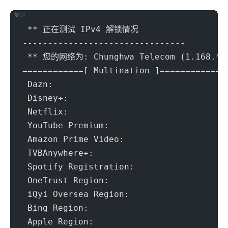
复制
 ** 正在测试 IPv4 解锁情况
--------------------------------
 ** 您的网络为: Chunghwa Telecom (1.168.*.
============[ Multination ]============
 Dazn:					Yes (Reg
 Disney+:				Yes (Re
 Netflix:				Yes (Re
 YouTube Premium:			Yes (
 Amazon Prime Video:			Yes (
 TVBAnywhere+:				Y
 Spotify Registration:			
 OneTrust Region:			TW [
 iQyi Oversea Region:			T
 Bing Region:				TW (
 Apple Region:				T