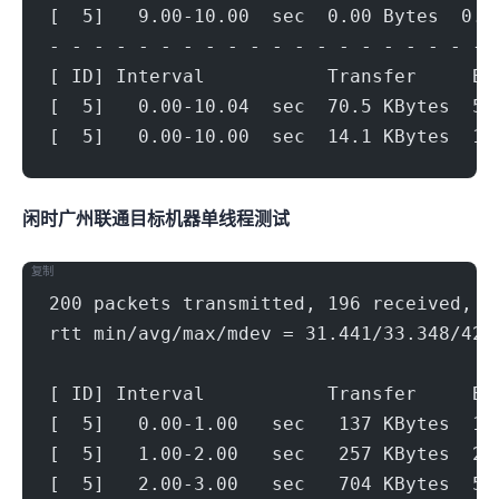
[  5]   9.00-10.00  sec  0.00 Bytes  0.0
- - - - - - - - - - - - - - - - - - - - 
[ ID] Interval           Transfer     Bi
[  5]   0.00-10.04  sec  70.5 KBytes  57
[  5]   0.00-10.00  sec  14.1 KBytes  11
闲时广州联通(500Mbps)
目标机器 IPERF3单线程测试
复制
200 packets transmitted, 196 received, 2
rtt min/avg/max/mdev = 31.441/33.348/42.
[ ID] Interval           Transfer     Bi
[  5]   0.00-1.00   sec   137 KBytes  1.
[  5]   1.00-2.00   sec   257 KBytes  2.
[  5]   2.00-3.00   sec   704 KBytes  5.