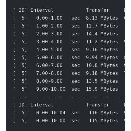
[ ID] Interval           Transfer     Bi
[  5]   0.00-1.00   sec  8.13 MBytes  68
[  5]   1.00-2.00   sec  12.7 MBytes   1
[  5]   2.00-3.00   sec  14.4 MBytes   1
[  5]   3.00-4.00   sec  11.2 MBytes  93
[  5]   4.00-5.00   sec  9.16 MBytes  76
[  5]   5.00-6.00   sec  9.94 MBytes  83
[  5]   6.00-7.00   sec  10.8 MBytes  90
[  5]   7.00-8.00   sec  9.18 MBytes  77
[  5]   8.00-9.00   sec  13.5 MBytes   1
[  5]   9.00-10.00  sec  15.9 MBytes   1
- - - - - - - - - - - - - - - - - - - - 
[ ID] Interval           Transfer     Bi
[  5]   0.00-10.04  sec   116 MBytes  96
[  5]   0.00-10.00  sec   115 MBytes  96