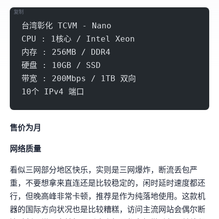
复制
台湾彰化 TCVM - Nano
CPU : 1核心 / Intel Xeon
内存 : 256MB / DDR4
硬盘 : 10GB / SSD
带宽 : 200Mbps / 1TB 双向
10个 IPv4 端口
售价为10.99r/月
网络质量
看似三网部分地区快乐，实则是三网爆炸，断流丢包严
重，不要想拿来直连(SSH还是比较稳定的)，闲时延时速度都还
行，但晚高峰非常卡顿，推荐是作为纯落地使用。这款机
器的国际方向状况也是比较糟糕，访问主流网站会偶尔断