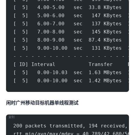
[  5]   4.00-5.00   sec  33.8 KBytes   2
[  5]   5.00-6.00   sec   147 KBytes  1.
[  5]   6.00-7.00   sec   137 KBytes  1.
[  5]   7.00-8.00   sec   145 KBytes  1.
[  5]   8.00-9.00   sec  87.4 KBytes   7
[  5]   9.00-10.00  sec   131 KBytes  1.
- - - - - - - - - - - - - - - - - - - - 
[ ID] Interval           Transfer     Bi
[  5]   0.00-10.03  sec  1.63 MBytes  1.
[  5]   0.00-10.00  sec  1.42 MBytes  1.
闲时广州移动(500Mbps)
目标机器 IPERF3单线程测试
复制
200 packets transmitted, 194 received, 3
rtt min/avg/max/mdev = 40.789/42.680/56.