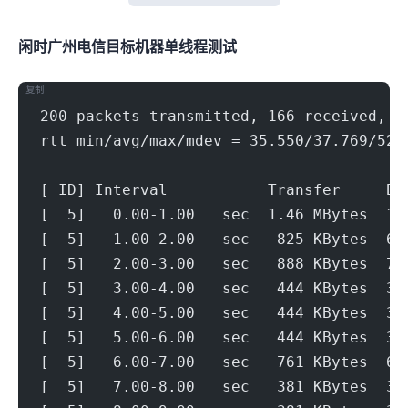
闲时广州电信(500Mbps)
目标机器 IPERF3单线程测试
复制
200 packets transmitted, 166 received, 1
rtt min/avg/max/mdev = 35.550/37.769/52.
[ ID] Interval           Transfer     Bi
[  5]   0.00-1.00   sec  1.46 MBytes  12
[  5]   1.00-2.00   sec   825 KBytes  6.
[  5]   2.00-3.00   sec   888 KBytes  7.
[  5]   3.00-4.00   sec   444 KBytes  3.
[  5]   4.00-5.00   sec   444 KBytes  3.
[  5]   5.00-6.00   sec   444 KBytes  3.
[  5]   6.00-7.00   sec   761 KBytes  6.
[  5]   7.00-8.00   sec   381 KBytes  3.