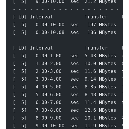
[  5]   9.00-10.00  sec  21.2 MBytes   1
- - - - - - - - - - - - - - - - - - - - 
[ ID] Interval           Transfer     Bi
[  5]   0.00-10.00  sec   197 MBytes   1
[  5]   0.00-10.08  sec   186 MBytes   1
[ ID] Interval           Transfer     Bi
[  5]   0.00-1.00   sec  5.43 MBytes  45
[  5]   1.00-2.00   sec  10.0 MBytes  84
[  5]   2.00-3.00   sec  11.6 MBytes  97
[  5]   3.00-4.00   sec  9.14 MBytes  76
[  5]   4.00-5.00   sec  8.85 MBytes  74
[  5]   5.00-6.00   sec  8.48 MBytes  71
[  5]   6.00-7.00   sec  11.4 MBytes  95
[  5]   7.00-8.00   sec  12.6 MBytes   1
[  5]   8.00-9.00   sec  10.1 MBytes  84
[  5]   9.00-10.00  sec  11.9 MBytes  99