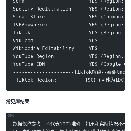
Sora                      YES (Region: S
Spotify Registration      YES (Region: S
Steam Store               YES (Community
TVBAnywhere+              YES (Region: S
TikTok                    YES (Region: S
Viu.com                   YES
Wikipedia Editability     YES
YouTube Region            YES (Region: S
YouTube CDN               YES (Google Gl
---------------------TikTok解锁--感谢lmc9
 Tiktok Region:		【SG】(可能为IDC I
常见IP库结果
复制
数据仅作参考，不代表100%准确，如果和实际情况不一