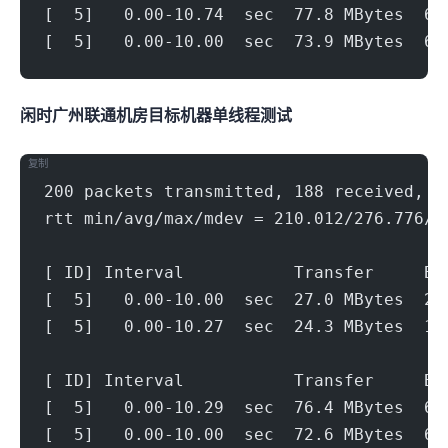
[  5]   0.00-10.74  sec  77.8 MBytes  60
[  5]   0.00-10.00  sec  73.9 MBytes  62
闲时广州联通机房(500Mbps)
目标机器 IPERF3单线程测试
复制
200 packets transmitted, 188 received, 6
rtt min/avg/max/mdev = 210.012/276.776/3
[ ID] Interval           Transfer     Bi
[  5]   0.00-10.00  sec  27.0 MBytes  22
[  5]   0.00-10.27  sec  24.3 MBytes  19
[ ID] Interval           Transfer     Bi
[  5]   0.00-10.29  sec  76.4 MBytes  62
[  5]   0.00-10.00  sec  72.6 MBytes  60