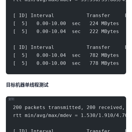
[ ID] Interval           Transfer     Bi
[  5]   0.00-10.00  sec   224 MBytes   1
[  5]   0.00-10.04  sec   222 MBytes   1
[ ID] Interval           Transfer     Bi
[  5]   0.00-10.04  sec   782 MBytes   6
[  5]   0.00-10.00  sec   778 MBytes   6
目标机器 IPERF3单线程测试
复制
200 packets transmitted, 200 received, 0
rtt min/avg/max/mdev = 1.530/1.910/4.766
[ ID] Interval           Transfer     Bi