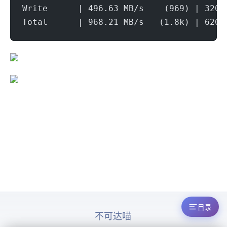
Write      | 496.63 MB/s    (969) | 320.
Total      | 968.21 MB/s   (1.8k) | 620.
目录
© 2026 ICMP不可达喵. All rights reserved.