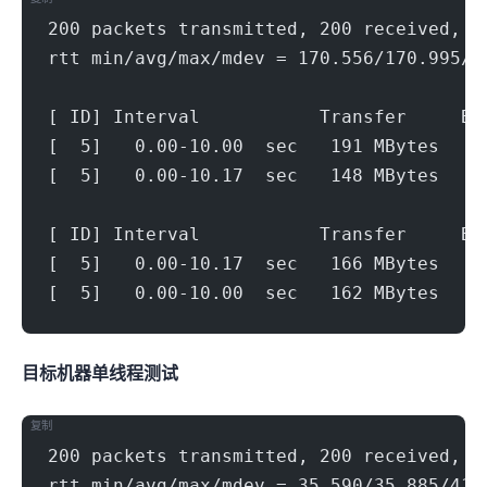
200 packets transmitted, 200 received, 0
rtt min/avg/max/mdev = 170.556/170.995/1
[ ID] Interval           Transfer     Bi
[  5]   0.00-10.00  sec   191 MBytes   1
[  5]   0.00-10.17  sec   148 MBytes   1
[ ID] Interval           Transfer     Bi
[  5]   0.00-10.17  sec   166 MBytes   1
[  5]   0.00-10.00  sec   162 MBytes   1
目标机器 IPERF3单线程测试
复制
200 packets transmitted, 200 received, 0
rtt min/avg/max/mdev = 35.590/35.885/41.