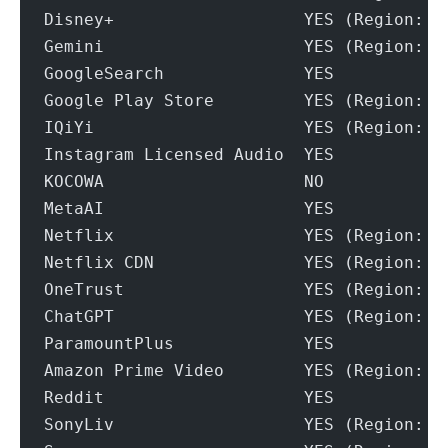
Disney+                   YES (Region: S
Gemini                    YES (Region: S
GoogleSearch              YES
Google Play Store         YES (Region: S
IQiYi                     YES (Region: S
Instagram Licensed Audio  YES
KOCOWA                    NO
MetaAI                    YES
Netflix                   YES (Region: S
Netflix CDN               YES (Region: S
OneTrust                  YES (Region: S
ChatGPT                   YES (Region: S
ParamountPlus             YES
Amazon Prime Video        YES (Region: S
Reddit                    YES
SonyLiv                   YES (Region: S