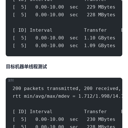
[  5]   0.00-10.00  sec   229 MBytes   1
[  5]   0.00-10.00  sec   228 MBytes   1
[ ID] Interval           Transfer     Bi
[  5]   0.00-10.00  sec  1.10 GBytes   9
[  5]   0.00-10.00  sec  1.09 GBytes   9
目标机器 IPERF3单线程测试
复制
200 packets transmitted, 200 received, 0
rtt min/avg/max/mdev = 1.712/1.998/14.76
[ ID] Interval           Transfer     Bi
[  5]   0.00-10.00  sec   230 MBytes   1
[  5]   0.00-10.00  sec   228 MBytes   1