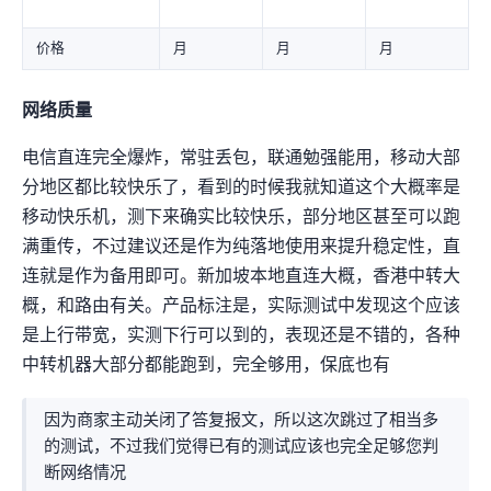
价格
¥188.00 CNY / 月
¥288.00 CNY / 月
¥588.00 CNY / 月
网络质量
电信直连完全爆炸，常驻10%丢包，联通勉强能用，移动大部
分地区都比较快乐了，看到
的时候我就知道这个大概率是
移动快乐机，测下来确实比较快乐，部分地区甚至可以跑
满500Mbps 0重传，不过建议还是作为纯落地使用来提升稳定性，直
连就是作为备用即可。新加坡本地直连大概2ms，香港中转大
概35ms+，和路由有关。产品标注是200Mbps，实际测试中发现这个应该
是上行带宽200Mbps，实测下行可以到1Gbps的，表现还是不错的，各种
中转机器大部分都能跑到500Mbps，完全够用，保底也有200Mbps
因为商家主动关闭了ICMP答复报文，所以这次跳过了相当多
的测试，不过我们觉得已有的测试应该也完全足够您判
断网络情况