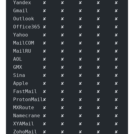
Yandex    ✘     ✘     ✘     ✘     ✘     
Gmail     ✘     ✘     ✘     ✘     ✘     
Outlook   ✘     ✘     ✘     ✘     ✘     
Office365 ✘     ✘     ✘     ✘     ✘     
Yahoo     ✘     ✘     ✘     ✘     ✘     
MailCOM   ✘     ✘     ✘     ✘     ✘     
MailRU    ✘     ✘     ✘     ✘     ✘     
AOL       ✘     ✘     ✘     ✘     ✘     
GMX       ✘     ✘     ✘     ✘     ✘     
Sina      ✘     ✘     ✘     ✘     ✘     
Apple     ✘     ✘     ✘     ✘     ✘     
FastMail  ✘     ✘     ✘     ✘     ✘     
ProtonMail✘     ✘     ✘     ✘     ✘     
MXRoute   ✘     ✘     ✘     ✘     ✘     
Namecrane ✘     ✘     ✘     ✘     ✘     
XYAMail   ✘     ✘     ✘     ✘     ✘     
ZohoMail  ✘     ✘     ✘     ✘     ✘     