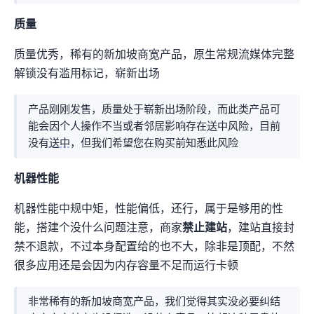
IP质量
IP质量优秀，稀有的新加坡商宽产品，原生IP+常规流媒体完整
解锁+没有滥用标记，崭新出场
产品刚刚发售，IP质量处于崭新出场阶段，而此类产品可
能会因个人操作不当或者邻居影响存在送中风险，目前
没有
送中
，但我们希望您在购买前知悉此风险
机器性能
机器性能中规中矩，IO性能偏低，CPU还行，属于是“够用”的性
能，搭建个API没什么问题(注意，商家
禁止建站
，建站直接封
禁不退款)，不过本身配置给的也不大，除非是顶配(4C4G)，不然
很多应用还是会因为内存容量不足而运行卡顿
非常稀有的新加坡商宽产品，我们觉得其实没必要纠结