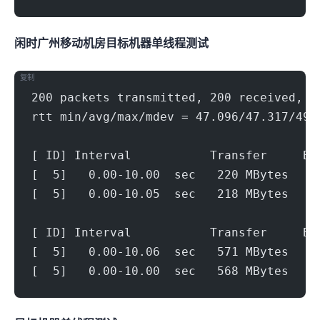
闲时广州移动机房(500Mbps)
目标机器 IPERF3单线程测试
复制
200 packets transmitted, 200 received, 0
rtt min/avg/max/mdev = 47.096/47.317/49.
[ ID] Interval           Transfer     Bi
[  5]   0.00-10.00  sec   220 MBytes   1
[  5]   0.00-10.05  sec   218 MBytes   1
[ ID] Interval           Transfer     Bi
[  5]   0.00-10.06  sec   571 MBytes   4
[  5]   0.00-10.00  sec   568 MBytes   4