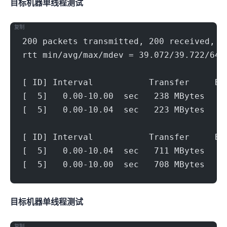
目标机器 IPERF3单线程测试
复制
200 packets transmitted, 200 received, 0
rtt min/avg/max/mdev = 39.072/39.722/64.
[ ID] Interval           Transfer     Bi
[  5]   0.00-10.00  sec   238 MBytes   1
[  5]   0.00-10.04  sec   223 MBytes   1
[ ID] Interval           Transfer     Bi
[  5]   0.00-10.04  sec   711 MBytes   5
[  5]   0.00-10.00  sec   708 MBytes   5
目标机器 IPERF3单线程测试
复制