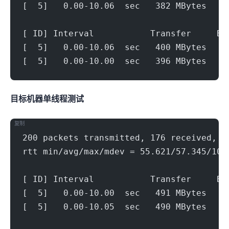
[  5]   0.00-10.06  sec   382 MBytes   3
[ ID] Interval           Transfer     Bi
[  5]   0.00-10.06  sec   400 MBytes   3
[  5]   0.00-10.00  sec   396 MBytes   3
目标机器 IPERF3单线程测试
复制
200 packets transmitted, 176 received, 1
rtt min/avg/max/mdev = 55.621/57.345/108
[ ID] Interval           Transfer     Bi
[  5]   0.00-10.00  sec   491 MBytes   4
[  5]   0.00-10.05  sec   490 MBytes   4