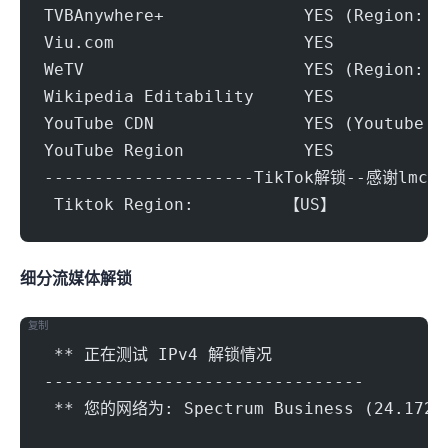
TVBAnywhere+              YES (Region: U
Viu.com                   YES
WeTV                      YES (Region: U
Wikipedia Editability     YES
YouTube CDN               YES (Youtube V
YouTube Region            YES
---------------------TikTok解锁--感谢lmc9
 Tiktok Region:		【US】
细分流媒体解锁
复制
 ** 正在测试 IPv4 解锁情况
--------------------------------
 ** 您的网络为: Spectrum Business (24.172.