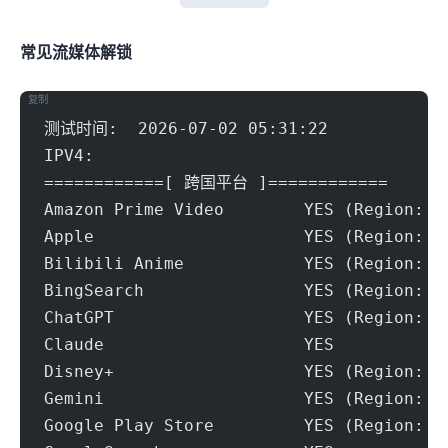
常见流媒体解锁
复制
测试时间:  2026-07-02 05:31:22
IPV4:
============[ 跨国平台 ]============
Amazon Prime Video        YES (Region: U
Apple                     YES (Region: U
Bilibili Anime            YES (Region: U
BingSearch                YES (Region: U
ChatGPT                   YES (Region: U
Claude                    YES
Disney+                   YES (Region: U
Gemini                    YES (Region: U
Google Play Store         YES (Region: U