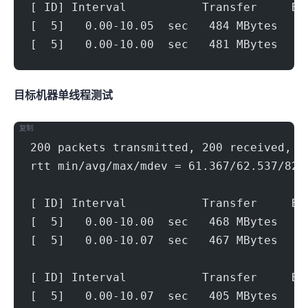
[ ID] Interval           Transfer     Bi
[  5]   0.00-10.05  sec   484 MBytes   4
[  5]   0.00-10.00  sec   481 MBytes   4
目标机器 IPERF3单线程测试
复制
200 packets transmitted, 200 received, 0
rtt min/avg/max/mdev = 61.367/62.537/82.
[ ID] Interval           Transfer     Bi
[  5]   0.00-10.00  sec   468 MBytes   3
[  5]   0.00-10.07  sec   467 MBytes   3
[ ID] Interval           Transfer     Bi
[  5]   0.00-10.07  sec   405 MBytes   3