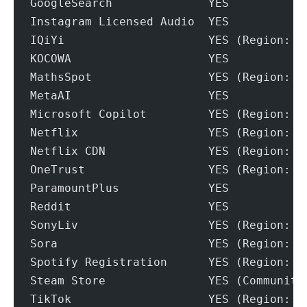
GoogleSearch              YES
Instagram Licensed Audio  YES
IQiYi                     YES (Region: U
KOCOWA                    YES
MathsSpot                 YES (Region: U
MetaAI                    YES
Microsoft Copilot         YES (Region: U
Netflix                   YES (Region: U
Netflix CDN               YES (Region: U
OneTrust                  YES (Region: U
ParamountPlus             YES
Reddit                    YES
SonyLiv                   YES (Region: U
Sora                      YES (Region: U
Spotify Registration      YES (Region: U
Steam Store               YES (Community
TikTok                    YES (Region: U