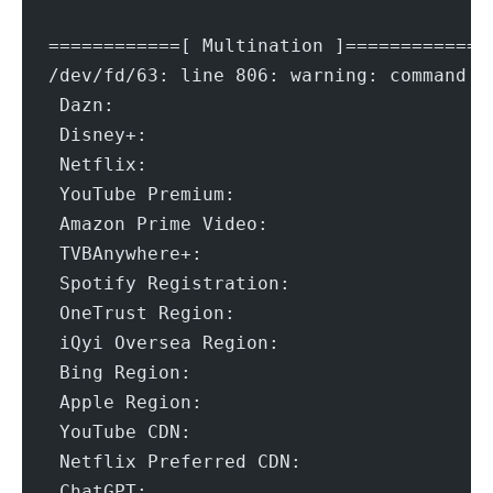
============[ Multination ]============
/dev/fd/63: line 806: warning: command s
 
 T
 Spot
 iQyi
 
 App
 
 
 C