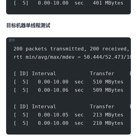
[  5]   0.00-10.00  sec   401 MBytes   3
目标机器 IPERF3单线程测试
复制
200 packets transmitted, 200 received, 0
rtt min/avg/max/mdev = 50.444/52.473/106
[ ID] Interval           Transfer     Bi
[  5]   0.00-10.00  sec   510 MBytes   4
[  5]   0.00-10.06  sec   509 MBytes   4
[ ID] Interval           Transfer     Bi
[  5]   0.00-10.05  sec   213 MBytes   1
[  5]   0.00-10.00  sec   210 MBytes   1