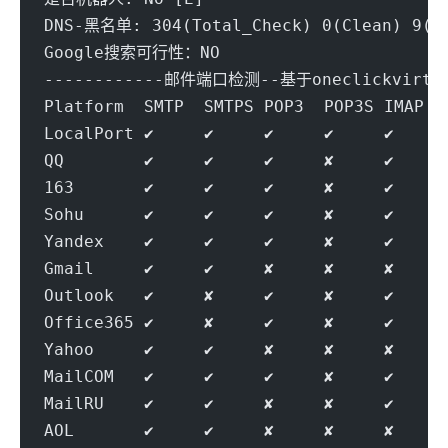
DNS-黑名单: 304(Total_Check) 0(Clean) 9(Bl
Google搜索可行性：NO
------------邮件端口检测--基于oneclickvirt/p
Platform  SMTP  SMTPS POP3  POP3S IMAP  
LocalPort ✔     ✔     ✔     ✔     ✔     
QQ        ✔     ✔     ✔     ✘     ✔     
163       ✔     ✔     ✔     ✘     ✔     
Sohu      ✔     ✔     ✔     ✘     ✔     
Yandex    ✔     ✔     ✔     ✘     ✔     
Gmail     ✔     ✔     ✘     ✘     ✘     
Outlook   ✔     ✘     ✔     ✘     ✔     
Office365 ✔     ✘     ✔     ✘     ✔     
Yahoo     ✔     ✔     ✘     ✘     ✘     
MailCOM   ✔     ✔     ✔     ✘     ✔     
MailRU    ✔     ✔     ✘     ✘     ✔     
AOL       ✔     ✔     ✘     ✘     ✘     