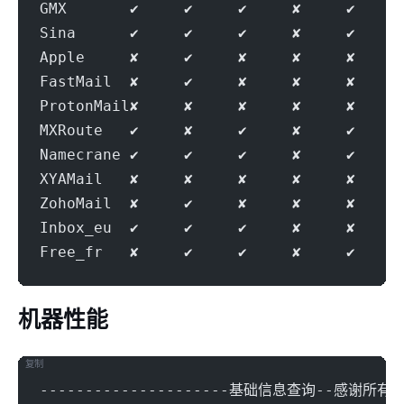
GMX       ✔     ✔     ✔     ✘     ✔     
Sina      ✔     ✔     ✔     ✘     ✔     
Apple     ✘     ✔     ✘     ✘     ✘     
FastMail  ✘     ✔     ✘     ✘     ✘     
ProtonMail✘     ✘     ✘     ✘     ✘     
MXRoute   ✔     ✘     ✔     ✘     ✔     
Namecrane ✔     ✔     ✔     ✘     ✔     
XYAMail   ✘     ✘     ✘     ✘     ✘     
ZohoMail  ✘     ✔     ✘     ✘     ✘     
Inbox_eu  ✔     ✔     ✔     ✘     ✘     
Free_fr   ✘     ✔     ✔     ✘     ✔     
机器性能
复制
---------------------基础信息查询--感谢所有开源