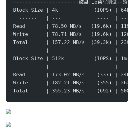
----------------------磁盘fio读写测试--感谢y
Block Size | 4k            (IOPS) | 64k 
  ------   | ---            ----  | ----
Read       | 78.50 MB/s   (19.6k) | 119.
Write      | 78.71 MB/s   (19.6k) | 120.
Total      | 157.22 MB/s  (39.3k) | 239.
           |                      |     
Block Size | 512k          (IOPS) | 1m  
  ------   | ---            ----  | ----
Read       | 173.02 MB/s    (337) | 246.
Write      | 182.21 MB/s    (355) | 262.
Total      | 355.23 MB/s    (692) | 508.