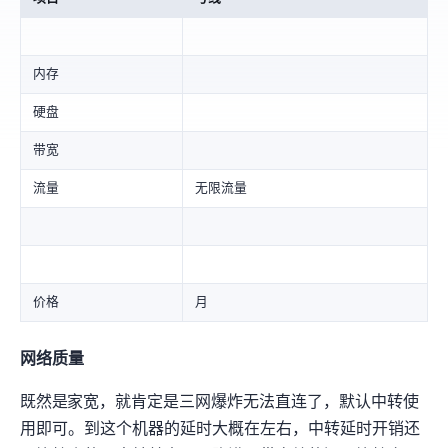
内存
硬盘
带宽
流量
无限流量(Fair use)
价格
138r/月
网络质量
既然是AT&T家宽，就肯定是三网爆炸无法直连了，默认中转使
用即可。LAX到这个机器的延时大概在5ms左右，中转延时开销还