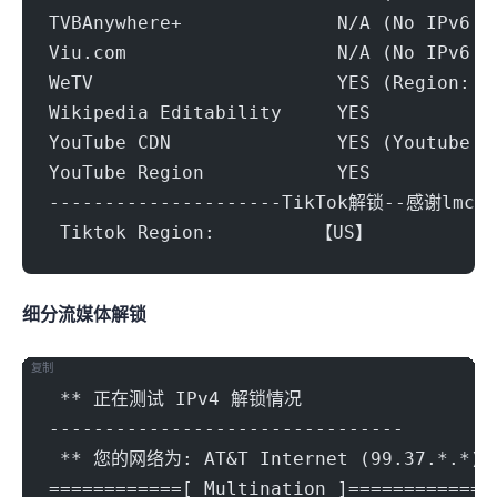
TVBAnywhere+              N/A (No IPv6 S
Viu.com                   N/A (No IPv6 S
WeTV                      YES (Region: U
Wikipedia Editability     YES
YouTube CDN               YES (Youtube V
YouTube Region            YES
---------------------TikTok解锁--感谢lmc9
 Tiktok Region:		【US】
细分流媒体解锁
复制
 ** 正在测试 IPv4 解锁情况
--------------------------------
 ** 您的网络为: AT&T Internet (99.37.*.*)
============[ Multination ]============