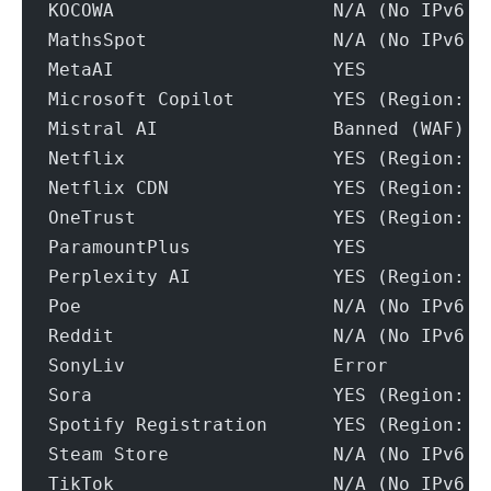
KOCOWA                    N/A (No IPv6 S
MathsSpot                 N/A (No IPv6 S
MetaAI                    YES
Microsoft Copilot         YES (Region: U
Mistral AI                Banned (WAF)
Netflix                   YES (Region: U
Netflix CDN               YES (Region: U
OneTrust                  YES (Region: U
ParamountPlus             YES
Perplexity AI             YES (Region: U
Poe                       N/A (No IPv6 S
Reddit                    N/A (No IPv6 S
SonyLiv                   Error
Sora                      YES (Region: U
Spotify Registration      YES (Region: U
Steam Store               N/A (No IPv6 S
TikTok                    N/A (No IPv6 S