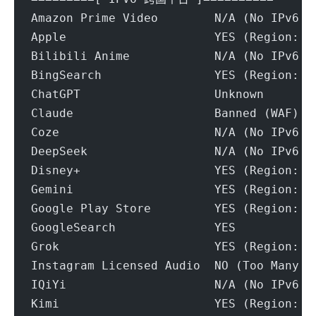
Amazon Prime Video        N/A (No IPv6 S
Apple                     YES (Region: U
Bilibili Anime            N/A (No IPv6 S
BingSearch                YES (Region: U
ChatGPT                   Unknown
Claude                    Banned (WAF)
Coze                      N/A (No IPv6 S
DeepSeek                  N/A (No IPv6 S
Disney+                   YES (Region: U
Gemini                    YES (Region: U
Google Play Store         YES (Region: U
GoogleSearch              YES
Grok                      YES (Region: U
Instagram Licensed Audio  NO (Too Many R
IQiYi                     N/A (No IPv6 S
Kimi                      YES (Region: O