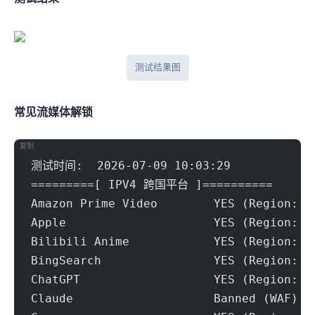
iplark测试结果图
常见流媒体解锁
复制
测试时间:  2026-07-09 10:03:29
=========[ IPV4 跨国平台 ]==========
Amazon Prime Video        YES (Region: U
Apple                     YES (Region: U
Bilibili Anime            YES (Region: U
BingSearch                YES (Region: U
ChatGPT                   YES (Region: U
Claude                    Banned (WAF)