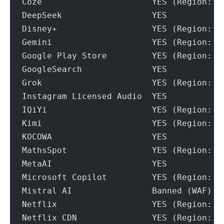
Coze                      YES (Region: U
DeepSeek                  YES
Disney+                   YES (Region: U
Gemini                    YES (Region: U
Google Play Store         YES (Region: U
GoogleSearch              YES
Grok                      YES (Region: U
Instagram Licensed Audio  YES
IQiYi                     YES (Region: U
Kimi                      YES (Region: O
KOCOWA                    YES
MathsSpot                 YES (Region: U
MetaAI                    YES
Microsoft Copilot         YES (Region: U
Mistral AI                Banned (WAF)
Netflix                   YES (Region: U
Netflix CDN               YES (Region: U