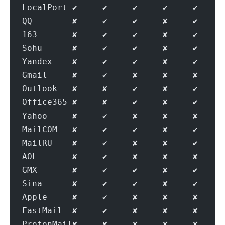
LocalPort ✔     ✔     ✔     ✔     ✔     
QQ        ✘     ✔     ✔     ✘     ✔     
163       ✘     ✔     ✔     ✘     ✔     
Sohu      ✘     ✔     ✔     ✘     ✔     
Yandex    ✘     ✔     ✔     ✘     ✔     
Gmail     ✘     ✔     ✘     ✘     ✘     
Outlook   ✘     ✘     ✔     ✘     ✔     
Office365 ✘     ✘     ✔     ✘     ✔     
Yahoo     ✘     ✔     ✘     ✘     ✘     
MailCOM   ✘     ✔     ✔     ✘     ✔     
MailRU    ✘     ✔     ✘     ✘     ✔     
AOL       ✘     ✔     ✘     ✘     ✘     
GMX       ✘     ✔     ✔     ✘     ✔     
Sina      ✘     ✔     ✔     ✘     ✔     
Apple     ✘     ✔     ✘     ✘     ✘     
FastMail  ✘     ✔     ✘     ✘     ✘     
ProtonMail✘     ✘     ✘     ✘     ✘     