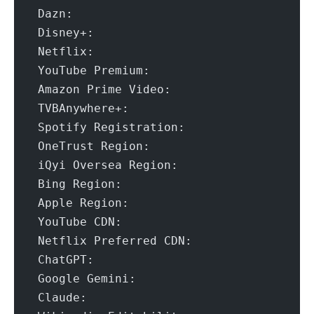
 Dazn:					Yes (Reg
 Disney+:				Yes (Re
 Netflix:				Yes (Re
 YouTube Premium:			Yes (
 Amazon Prime Video:			Yes (
 TVBAnywhere+:				Y
 Spotify Registration:			
 OneTrust Region:			US [C
 iQyi Oversea Region:			U
 Bing Region:				US (
 Apple Region:				U
 YouTube CDN:				Los An
 Netflix Preferred CDN:			Los 
 ChatGPT:				Ye
 Google Gemini:				N
 Claude:				Ye