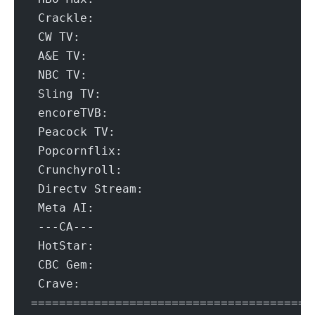
 Crackle:				Failed (Net
 CW TV:					Ye
 A&E TV:				Ye
 NBC TV:				Ye
 Sling TV:				Y
 encoreTVB:				Y
 Peacock TV:				Y
 Popcornflix:				Failed (N
 Crunchyroll:				Y
 Directv Stream:			Y
 Meta AI:				Failed (Er
 ---CA---
 HotStar:				No (Discont
 CBC Gem:				N
 Crave:					Failed (Err
=======================================