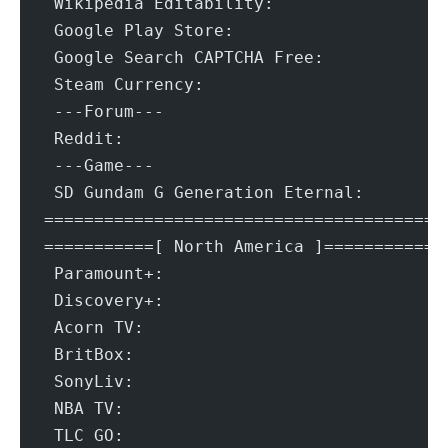
 Wikipedia Editability:			Y
 Google Play Store:			Unit
 Google Search CAPTCHA Free:		Y
 Steam Currency:			U
 ---Forum---
 Reddit:				Ye
 ---Game---
 SD Gundam G Generation Eternal:	
=======================================
===========[ North America ]===========
 Paramount+:				Yes (Re
 Discovery+:				Yes (Re
 Acorn TV:				Y
 BritBox:				Ye
 SonyLiv:				No (Conte
 NBA TV:				Ye
 TLC GO:				Yes (Reg