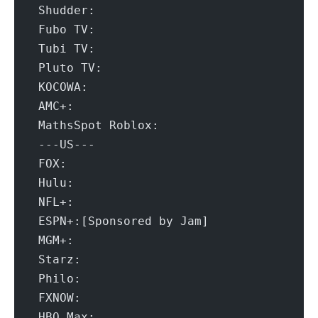
 Shudder:				Ye
 Fubo TV:				Yes (Re
 Tubi TV:				Ye
 Pluto TV:				Y
 KOCOWA:				Ye
 AMC+:					Yes (Reg
 MathsSpot Roblox:			Failed 
 ---US---
 FOX:					Ye
 Hulu:					Ye
 NFL+:					Ye
 ESPN+:[Sponsored by Jam]		Y
 MGM+:					Ye
 Starz:					Failed (Err
 Philo:					Ye
 FXNOW:					Ye
 HBO Max:				Yes (Re