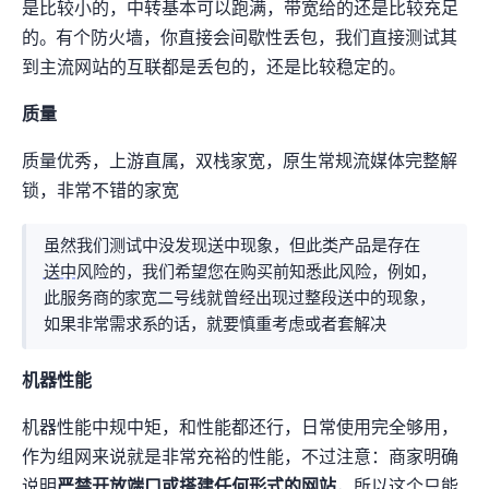
是比较小的，中转基本可以跑满80Mbps，带宽给的还是比较充足
的。AT&T有个防火墙，你直接ping会间歇性丢包，我们直接测试其
到主流网站的互联tcping都是0丢包的，还是比较稳定的。
IP质量
IP质量优秀，上游直属AT&T，IPV4+IPV6双栈家宽，原生IP+常规流媒体完整解
锁，非常不错的家宽
虽然我们测试中没发现“送中”现象，但此类产品是存在
送中
风险的，我们希望您在购买前知悉此风险，例如，
此服务商的AT&T家宽二号线就曾经出现过整段送中的现象，
如果非常需求Google系(Gemini/Youtube)的话，就要慎重考虑或者套Warp解决
机器性能
机器性能中规中矩，CPU和IO性能都还行，日常使用完全够用，
作为组网来说就是非常充裕的性能，不过注意：商家明确
说明
严禁开放80端口或搭建任何形式的网站
，所以这个只能