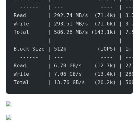
  ------   | ---            ----  | ----
Read       | 292.74 MB/s  (71.4k) | 3.77
Write      | 293.51 MB/s  (71.6k) | 3.79
Total      | 586.26 MB/s (143.1k) | 7.56
           |                      |     
Block Size | 512k          (IOPS) | 1m  
  ------   | ---            ----  | ----
Read       | 6.70 GB/s    (12.7k) | 271.
Write      | 7.06 GB/s    (13.4k) | 289.
Total      | 13.76 GB/s   (26.2k) | 560.