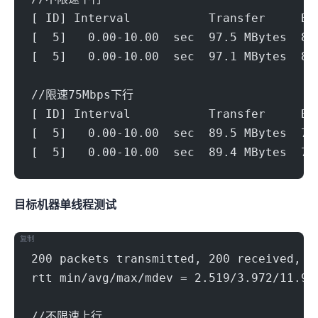
[ ID] Interval           Transfer     Bi
[  5]   0.00-10.00  sec  97.5 MBytes  81
[  5]   0.00-10.00  sec  97.1 MBytes  81
//限速75Mbps下行
[ ID] Interval           Transfer     Bi
[  5]   0.00-10.00  sec  89.5 MBytes  75
[  5]   0.00-10.00  sec  89.4 MBytes  75
目标机器 IPERF3单线程测试
复制
200 packets transmitted, 200 received, 0
rtt min/avg/max/mdev = 2.519/3.972/11.97
//不限速上行