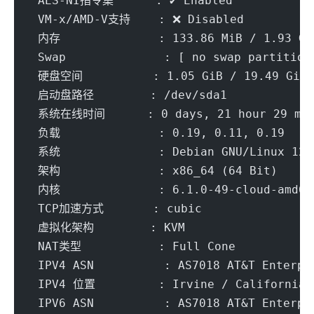
 AES-NI指令集      : ✔ Enabled
 VM-x/AMD-V支持    : ❌ Disabled
 内存              : 133.86 MiB / 1.93 Gi
 Swap              : [ no swap partition
 硬盘空间          : 1.05 GiB / 19.49 GiB
 启动盘路径        : /dev/sda1
 系统在线时间      : 0 days, 21 hour 29 mi
 负载              : 0.19, 0.11, 0.19
 系统              : Debian GNU/Linux 12 
 架构              : x86_64 (64 Bit)
 内核              : 6.1.0-49-cloud-amd64
 TCP加速方式       : cubic
 虚拟化架构        : KVM
 NAT类型           : Full Cone
 IPV4 ASN          : AS7018 AT&T Enterpr
 IPV4 位置         : Irvine / California 
 IPV6 ASN          : AS7018 AT&T Enterpr