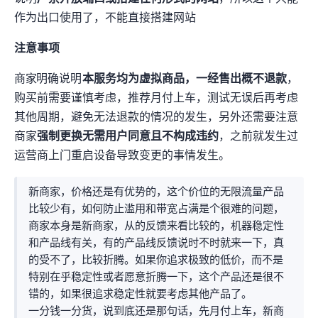
作为出口使用了，不能直接搭建API网站
注意事项
商家TOS明确说明
本服务均为虚拟商品，一经售出概不退款
，
购买前需要谨慎考虑，推荐月付上车，测试无误后再考虑
其他周期，避免无法退款的情况的发生，另外还需要注意
商家
强制更换IP无需用户同意且不构成违约
，之前就发生过AT&T
运营商上门重启设备导致IP变更的事情发生。
新商家，价格还是有优势的，这个价位的80Mbps无限流量产品
比较少有，如何防止滥用和带宽占满是个很难的问题，
商家本身是新商家，从MJJ的反馈来看比较的ONEMAN，机器稳定性
和产品线有关，有的产品线MJJ反馈说“时不时就来一下，真
的受不了”，比较折腾。如果你追求极致的低价AT&T，而不是
特别在乎稳定性或者愿意折腾一下，这个产品还是很不
错的，如果很追求稳定性就要考虑其他产品了。
一分钱一分货，说到底还是那句话，先月付上车，新商