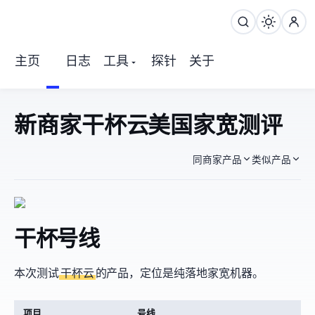
主页
日志
工具
探针
关于
新商家干杯云 AT&T美国家宽测评
同商家产品
类似产品
干杯Cloud AT&T 3号线
本次测试
USVPS24干杯云
的AT&T产品，定位是纯落地家宽机器。
项目
3号线