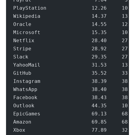
PlayStation               12.26     10.7
Wikipedia                 14.37     13.7
Oracle                    14.55     12.6
Microsoft                 15.35     10.5
Netflix                   28.40     27.2
Stripe                    28.92     27.9
Slack                     29.35     27.1
YahooMail                 31.53     13.2
GitHub                    35.52     33.1
Instagram                 38.39     38.0
WhatsApp                  38.40     38.0
Facebook                  38.43     38.0
Outlook                   44.35     10.7
EpicGames                 69.13     68.0
Amazon                    69.85     68.8
Xbox                      77.89     32.0