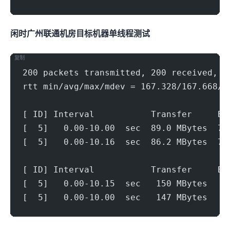
闲时广州联通机房(500Mbps)
目标机器 IPERF3单线程测试
复制
200 packets transmitted, 200 received, 0
rtt min/avg/max/mdev = 167.328/167.668/1
[ ID] Interval           Transfer     Bi
[  5]   0.00-10.00  sec  89.0 MBytes  74
[  5]   0.00-10.16  sec  86.2 MBytes  71
[ ID] Interval           Transfer     Bi
[  5]   0.00-10.15  sec   150 MBytes   1
[  5]   0.00-10.00  sec   147 MBytes   1