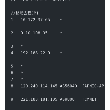
                                        
//移动去程CMI
1   10.172.37.65    *                   
                                        
2   9.10.108.35     *               
                                        
3   *
4   192.168.22.9    *                   
                                        
5   *
6   *
7   *
8   120.240.114.145 AS56040  [APNIC-A
                                        
9   221.183.181.105 AS9808   [CMNET]  
                                        