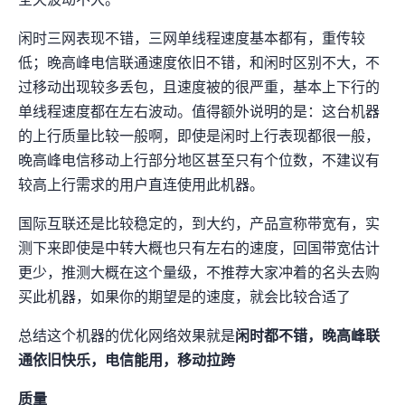
全天波动不大。
闲时三网表现不错，三网单线程速度基本都有120Mbps+，重传较
低；晚高峰电信联通速度依旧不错，和闲时区别不大，不
过移动出现较多丢包，且速度被qos的很严重，基本上下行的
单线程速度都在10-20Mbps左右波动。值得额外说明的是：这台机器
的上行质量比较一般啊，即使是闲时上行表现都很一般，
晚高峰电信移动上行部分地区甚至只有个位数，不建议有
较高上行需求的用户直连使用此机器。
国际互联还是比较稳定的，到LAX大约4ms，产品宣称带宽有10Gbps，实
测下来即使是中转大概也只有1Gbps左右的速度，回国带宽估计
更少，推测大概在200-500Mbps这个量级，不推荐大家冲着“10Gbps”的名头去购
买此机器，如果你的期望是100Mbps-200Mbps的速度，就会比较合适了
总结这个机器的优化网络效果就是
闲时都不错，晚高峰联
通依旧快乐，电信能用，移动拉跨
IP质量