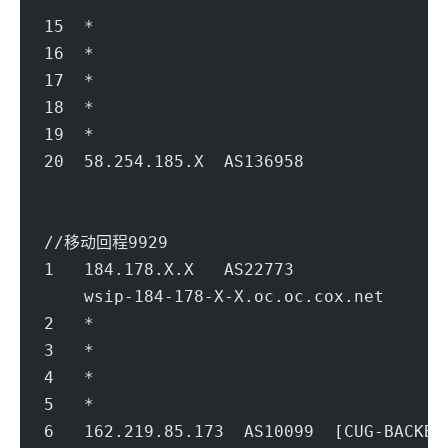
15  *
16  *
17  *
18  *
19  *
20  58.254.185.X  AS136958           
                                        
//移动回程9929
1   184.178.X.X   AS22773          
    wsip-184-178-X-X.oc.oc.cox.net      
2   *
3   *
4   *
5   *
6   162.219.85.173  AS10099  [CUG-BACK