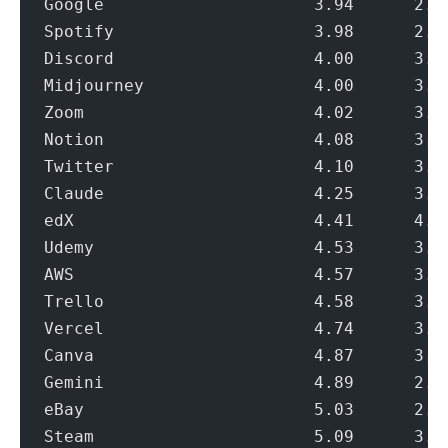
Google                     3.94      2.8
Spotify                    3.98      2.8
Discord                    4.00      3.4
Midjourney                 4.00      3.3
Zoom                       4.02      3.3
Notion                     4.08      3.3
Twitter                    4.10      3.2
Claude                     4.25      3.3
edX                        4.41      4.0
Udemy                      4.53      3.3
AWS                        4.57      3.9
Trello                     4.58      3.3
Vercel                     4.74      3.0
Canva                      4.87      3.9
Gemini                     4.89      2.8
eBay                       5.03      2.7
Steam                      5.09      3.1