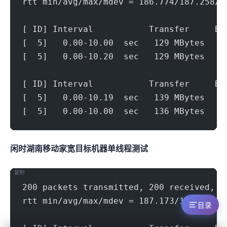
rtt min/avg/max/mdev = 186.774/187.258/2
[ ID] Interval           Transfer     Bi
[  5]   0.00-10.00  sec   129 MBytes   1
[  5]   0.00-10.20  sec   129 MBytes   1
[ ID] Interval           Transfer     Bi
[  5]   0.00-10.19  sec   139 MBytes   1
[  5]   0.00-10.00  sec   136 MBytes   1
闲时湖南移动家宽(300Mbps)
目标机器 IPERF3单线程测试
复制
200 packets transmitted, 200 received, 0
rtt min/avg/max/mdev = 187.173/189.220/2
目录