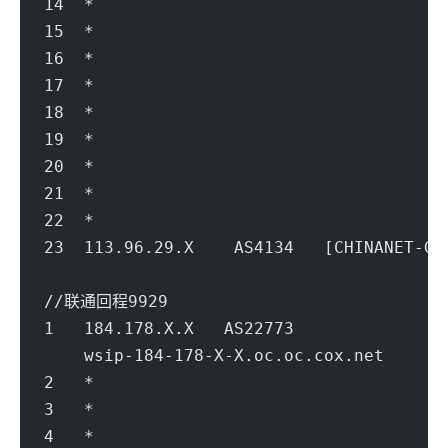
14  *
15  *
16  *
17  *
18  *
19  *
20  *
21  *
22  *
23  113.96.29.X    AS4134   [CHINANET
                                        
//联通回程9929
1   184.178.X.X   AS22773          
    wsip-184-178-X-X.oc.oc.cox.net      
2   *
3   *
4   *