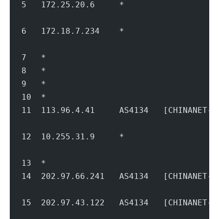
5   172.25.20.6     *                   
                                        
6   172.18.7.234    *                   
                                        
7   *
8   *
9   *
10  *
11  113.96.4.41     AS4134   [CHINANET
                                        
12  10.255.31.9     *                   
                                        
13  *
14  202.97.66.241   AS4134   [CHINANET
                                        
15  202.97.43.122   AS4134   [CHINAN
                                        