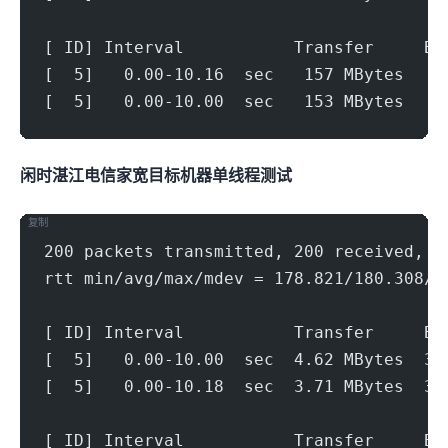
[ ID] Interval           Transfer     Bi
[  5]   0.00-10.16  sec   157 MBytes   1
[  5]   0.00-10.00  sec   153 MBytes   1
闲时湛江电信家宽(1000Mbps)
目标机器 IPERF3单线程测试
复制
200 packets transmitted, 200 received, 0
rtt min/avg/max/mdev = 178.821/180.308/1
[ ID] Interval           Transfer     Bi
[  5]   0.00-10.00  sec  4.62 MBytes  3.
[  5]   0.00-10.18  sec  3.71 MBytes  3.
[ ID] Interval           Transfer     Bi