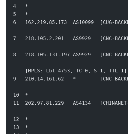
4   *
5   *
6   162.219.85.173  AS10099  [CUG-BACK
                                        
7   218.105.2.201   AS9929   [CNC-BACK
                                        
8   218.105.131.197 AS9929   [CNC-BACK
                                        
    [MPLS: Lbl 4753, TC 0, S 1, TTL 1]
9   210.14.161.62   *        [CNC-BACK
                                        
10  *
11  202.97.81.229   AS4134   [CHINANET
                                        
12  *
13  *