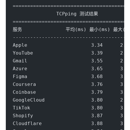
========================================
               TCPping 测试结果
========================================
服务               平均(ms) 最小(ms) 最大(
----------------------------------------
Apple                      3.34      2.7
YouTube                    3.39      2.8
Gmail                      3.55      2.8
Azure                      3.65      3.1
Figma                      3.68      3.3
Coursera                   3.76      3.2
Coinbase                   3.79      3.3
GoogleCloud                3.80      2.8
TikTok                     3.80      3.1
Shopify                    3.87      3.2
Cloudflare                 3.88      3.3