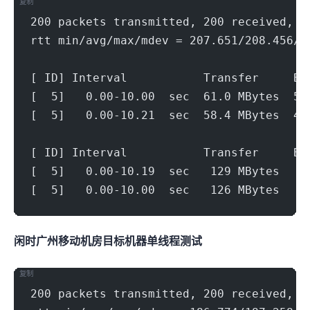
复制
200 packets transmitted, 200 received, +
rtt min/avg/max/mdev = 207.651/208.456/2
[ ID] Interval           Transfer     Bi
[  5]   0.00-10.00  sec  61.0 MBytes  51
[  5]   0.00-10.21  sec  58.4 MBytes  48
[ ID] Interval           Transfer     Bi
[  5]   0.00-10.19  sec   129 MBytes   1
[  5]   0.00-10.00  sec   126 MBytes   1
闲时广州移动机房(500Mbps)
目标机器 IPERF3单线程测试
复制
200 packets transmitted, 200 received, 0