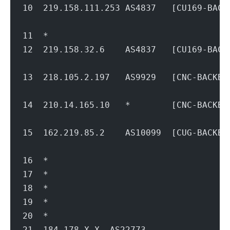
10  219.158.111.253 AS4837   [CU169-BA
                                        
11  *
12  219.158.32.6    AS4837   [CU169-BA
                                        
13  218.105.2.197   AS9929   [CNC-BACK
                                        
14  210.14.165.10   *        [CNC-BACK
                                        
15  162.219.85.2    AS10099  [CUG-BAC
                                        
16  *
17  *
18  *
19  *
20  *
21  184.178.X.X  AS22773           