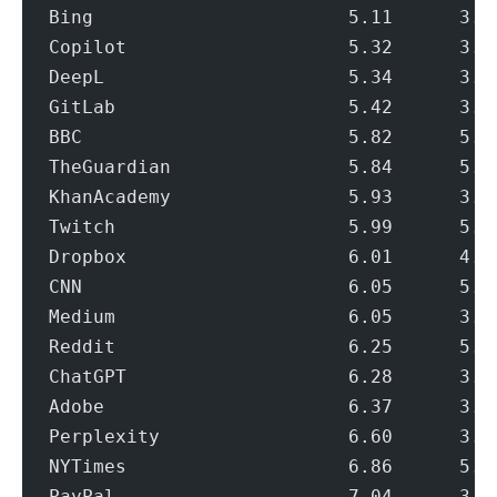
Bing                       5.11      3.0
Copilot                    5.32      3.3
DeepL                      5.34      3.3
GitLab                     5.42      3.3
BBC                        5.82      5.4
TheGuardian                5.84      5.2
KhanAcademy                5.93      3.2
Twitch                     5.99      5.3
Dropbox                    6.01      4.8
CNN                        6.05      5.4
Medium                     6.05      3.3
Reddit                     6.25      5.4
ChatGPT                    6.28      3.3
Adobe                      6.37      3.1
Perplexity                 6.60      3.3
NYTimes                    6.86      5.2
PayPal                     7.04      3.3