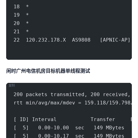
18  *
19  *
20  *
21  *
22  120.232.178.X  AS9808   [APNIC-AP
                                        
闲时广州电信机房(500Mbps)
目标机器 IPERF3单线程测试
复制
200 packets transmitted, 200 received, 0
rtt min/avg/max/mdev = 159.118/159.798/2
[ ID] Interval           Transfer     Bi
[  5]   0.00-10.00  sec   149 MBytes   1
[  5]   0.00-10.17  sec   149 MBytes   1