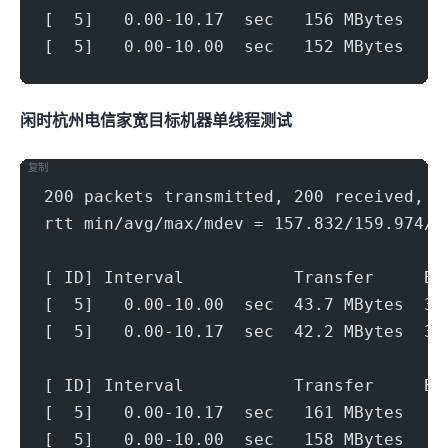
[  5]   0.00-10.17  sec   156 MBytes   1
[  5]   0.00-10.00  sec   152 MBytes   1
闲时杭州电信家宽(1000Mbps)
目标机器 IPERF3单线程测试
复制
200 packets transmitted, 200 received, 0
rtt min/avg/max/mdev = 157.832/159.974/2
[ ID] Interval           Transfer     Bi
[  5]   0.00-10.00  sec  43.7 MBytes  36
[  5]   0.00-10.17  sec  42.2 MBytes  34
[ ID] Interval           Transfer     Bi
[  5]   0.00-10.17  sec   161 MBytes   1
[  5]   0.00-10.00  sec   158 MBytes   1